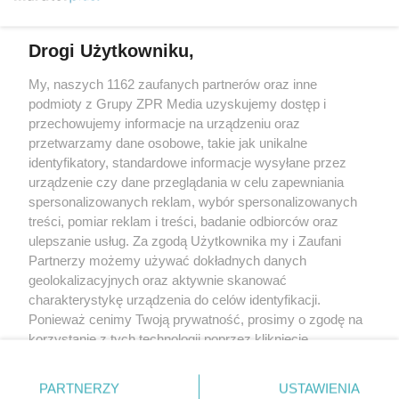
Więcej
Drogi Użytkowniku,
My, naszych 1162 zaufanych partnerów oraz inne
Żaden utwór zamieszczony w serwisie nie może być powielany i
rozpowszechniany lub dalej rozpowszechniany w jakikolwiek sposób
podmioty z Grupy ZPR Media uzyskujemy dostęp i
(w tym także elektroniczny lub mechaniczny) na jakimkolwiek polu
przechowujemy informacje na urządzeniu oraz
eksploatacji w jakiejkolwiek formie, włącznie z umieszczaniem w
przetwarzamy dane osobowe, takie jak unikalne
Internecie bez pisemnej zgody właściciela praw. Jakiekolwiek użycie
lub wykorzystanie utworów w całości lub w części z naruszeniem
identyfikatory, standardowe informacje wysyłane przez
prawa, tzn. bez właściwej zgody, jest zabronione pod groźbą kary i
urządzenie czy dane przeglądania w celu zapewniania
może być ścigane prawnie.
spersonalizowanych reklam, wybór spersonalizowanych
treści, pomiar reklam i treści, badanie odbiorców oraz
ulepszanie usług. Za zgodą Użytkownika my i Zaufani
Partnerzy możemy używać dokładnych danych
geolokalizacyjnych oraz aktywnie skanować
charakterystykę urządzenia do celów identyfikacji.
O nas
Ponieważ cenimy Twoją prywatność, prosimy o zgodę na
korzystanie z tych technologii poprzez kliknięcie
Informacje prawne
„Akceptuję”. Zgoda jest dobrowolna i zawsze możesz ją
zmienić/wycofać klikając przycisk ustawień prywatności
Nasze serwisy
PARTNERZY
USTAWIENIA