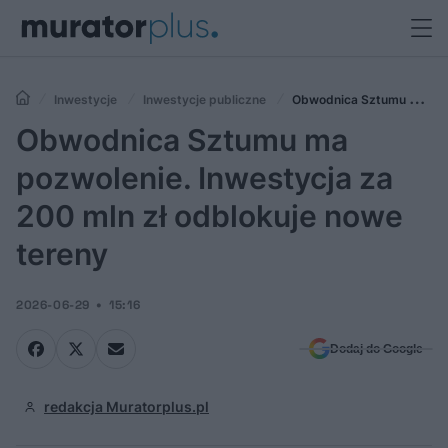
Inwestycje
Inwestycje publiczne
Obwodnica Sztumu ma
pozwolenie. Inwestycja za 200 mln zł odblokuje nowe tereny
Obwodnica Sztumu ma
pozwolenie. Inwestycja za
200 mln zł odblokuje nowe
tereny
2026-06-29
15:16
Dodaj do Google
redakcja Muratorplus.pl