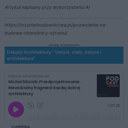
Artykuł napisany przy wykorzystaniu AI
https://inzynierbudownictwa.pl/pozwolenie-na-
budowe-obwodnicy-sztumu/
MATERIAŁ SPONSOROWANY
Debata Architektury: "Umysł, ciało, natura i
architektura"
PODCAST ARCHITEKTONICZNY
Michał Sikorski: Przedprojektowanie.
Niewidzialny fragment każdej dobrej
architektury
G
P
P
P
-
1:07:25
r
r
r
o
a
z
z
j
z
e
e
w
w
o
i
i
s
ń
ń