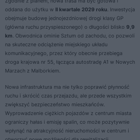
Zgodnie z planem, nowa trasa ma być gotowa i
oddana do użytku w
II kwartale 2029 roku
. Inwestycja
obejmuje budowę jednojezdniowej drogi klasy GP
(główna ruchu przyspieszonego) o długości blisko
9,9
km
. Obwodnica ominie Sztum od zachodu, co pozwoli
na skuteczne odciążenie miejskiego układu
komunikacyjnego, przez który obecnie przebiega
droga krajowa nr 55, łącząca autostradę A1 w Nowych
Marzach z Malborkiem.
Nowa infrastruktura ma nie tylko poprawić płynność
ruchu i skrócić czas przejazdu, ale przede wszystkim
zwiększyć bezpieczeństwo mieszkańców.
Wyprowadzenie ciężkich pojazdów z centrum miasta
ograniczy hałas i emisję spalin, co może pozytywnie
wpłynąć na atrakcyjność nieruchomości w centrum i
otworzyć nowe możliwości dla rewitalizacji