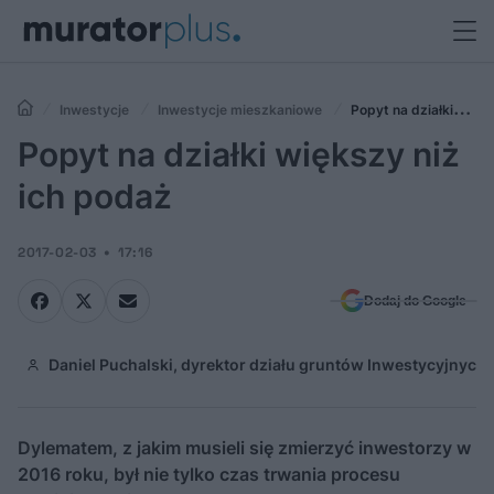
Inwestycje
Inwestycje mieszkaniowe
Popyt na działki
większy niż ich podaż
Popyt na działki większy niż
ich podaż
2017-02-03
17:16
Dodaj do Google
Daniel Puchalski, dyrektor działu gruntów Inwestycyjnych 
Dylematem, z jakim musieli się zmierzyć inwestorzy w
2016 roku, był nie tylko czas trwania procesu