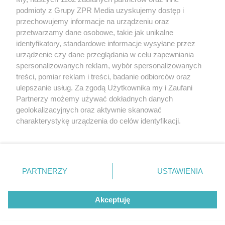
Żaden utwór zamieszczony w serwisie nie może być powielany i
podmioty z Grupy ZPR Media uzyskujemy dostęp i
rozpowszechniany lub dalej rozpowszechniany w jakikolwiek
sposób (w tym także elektroniczny lub mechaniczny) na
przechowujemy informacje na urządzeniu oraz
jakimkolwiek polu eksploatacji w jakiejkolwiek formie, włącznie z
przetwarzamy dane osobowe, takie jak unikalne
umieszczaniem w Internecie bez pisemnej zgody właściciela praw.
identyfikatory, standardowe informacje wysyłane przez
Jakiekolwiek użycie lub wykorzystanie utworów w całości lub w
części z naruszeniem prawa, tzn. bez właściwej zgody, jest
urządzenie czy dane przeglądania w celu zapewniania
zabronione pod groźbą kary i może być ścigane prawnie.
spersonalizowanych reklam, wybór spersonalizowanych
treści, pomiar reklam i treści, badanie odbiorców oraz
ulepszanie usług. Za zgodą Użytkownika my i Zaufani
Partnerzy możemy używać dokładnych danych
geolokalizacyjnych oraz aktywnie skanować
charakterystykę urządzenia do celów identyfikacji.
Ponieważ cenimy Twoją prywatność, prosimy o zgodę na
O nas
korzystanie z tych technologii poprzez kliknięcie
Informacje prawne
„Akceptuję”. Zgoda jest dobrowolna i zawsze możesz ją
zmienić/wycofać klikając przycisk ustawień prywatności
Nasze serwisy
PARTNERZY
USTAWIENIA
znajdujący się w lewym dolnym rogu strony
. Niektóre
rodzaje przetwarzania danych nie wymagają zgody
© 2026 Grupa ZPR Media
Akceptuję
użytkownika, ale masz prawo sprzeciwić się takiemu
przetwarzaniu. Preferencje będą miały zastosowanie tylko
na tej witrynie.