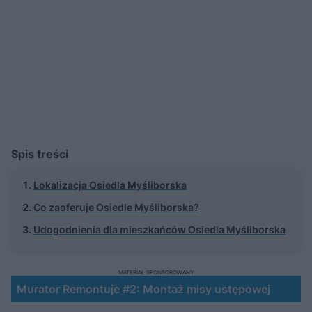
Spis treści
Lokalizacja Osiedla Myśliborska
Co zaoferuje Osiedle Myśliborska?
Udogodnienia dla mieszkańców Osiedla Myśliborska
MATERIAŁ SPONSOROWANY
Murator Remontuje #2: Montaż misy ustępowej