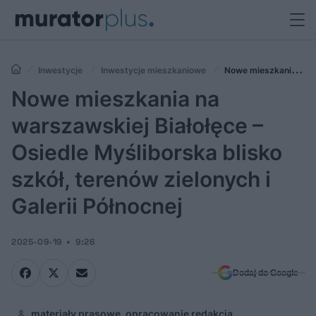
Inwestycje
Inwestycje mieszkaniowe
Nowe mieszkania na
warszawskiej Białołęce – Osiedle Myśliborska blisko szkół, terenów
Nowe mieszkania na
zielonych i Galerii Północnej
warszawskiej Białołęce –
Osiedle Myśliborska blisko
szkół, terenów zielonych i
Galerii Północnej
2025-09-19
9:26
Dodaj do Google
materiały prasowe, opracowanie redakcja