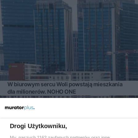
W biurowym sercu Woli powstają mieszkania
dla milionerów. NOHO ONE
Więcej
Drogi Użytkowniku,
My, naszych 1162 zaufanych partnerów oraz inne