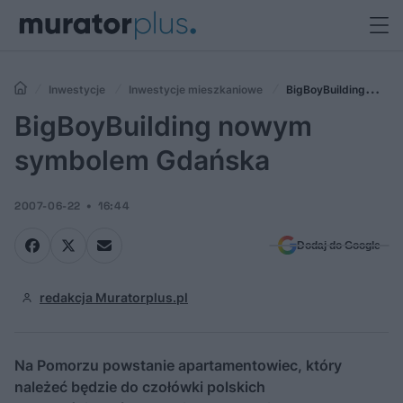
Inwestycje
Inwestycje mieszkaniowe
BigBoyBuilding
nowym symbolem Gdańska
BigBoyBuilding nowym
symbolem Gdańska
2007-06-22
16:44
Dodaj do Google
redakcja Muratorplus.pl
Na Pomorzu powstanie apartamentowiec, który
należeć będzie do czołówki polskich