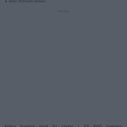
Autor: Archiwum serwisu
Kolos będzie miał 51 pięter i 42 600 metrów