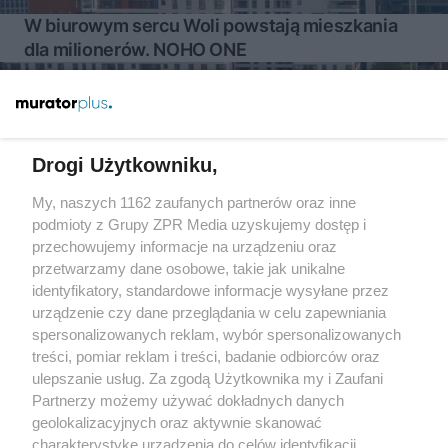
W biurowym sercu Woli powstają mieszkania
dla milionerów. NOHO ONE
Więcej
Drogi Użytkowniku,
My, naszych 1162 zaufanych partnerów oraz inne
Żaden utwór zamieszczony w serwisie nie może być powielany i
rozpowszechniany lub dalej rozpowszechniany w jakikolwiek sposób
podmioty z Grupy ZPR Media uzyskujemy dostęp i
(w tym także elektroniczny lub mechaniczny) na jakimkolwiek polu
przechowujemy informacje na urządzeniu oraz
eksploatacji w jakiejkolwiek formie, włącznie z umieszczaniem w
przetwarzamy dane osobowe, takie jak unikalne
Internecie bez pisemnej zgody właściciela praw. Jakiekolwiek użycie
lub wykorzystanie utworów w całości lub w części z naruszeniem
identyfikatory, standardowe informacje wysyłane przez
prawa, tzn. bez właściwej zgody, jest zabronione pod groźbą kary i
urządzenie czy dane przeglądania w celu zapewniania
może być ścigane prawnie.
spersonalizowanych reklam, wybór spersonalizowanych
treści, pomiar reklam i treści, badanie odbiorców oraz
ulepszanie usług. Za zgodą Użytkownika my i Zaufani
Partnerzy możemy używać dokładnych danych
geolokalizacyjnych oraz aktywnie skanować
charakterystykę urządzenia do celów identyfikacji.