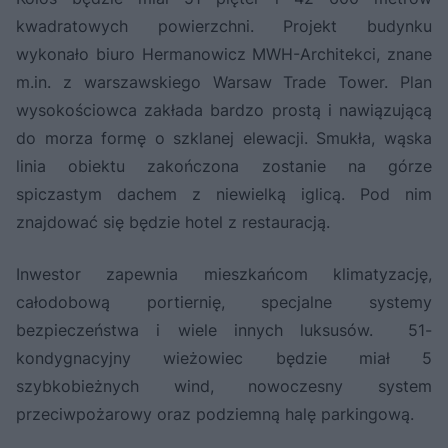
kwadratowych powierzchni. Projekt budynku
wykonało biuro Hermanowicz MWH-Architekci, znane
m.in. z warszawskiego Warsaw Trade Tower. Plan
wysokościowca zakłada bardzo prostą i nawiązującą
do morza formę o szklanej elewacji. Smukła, wąska
linia obiektu zakończona zostanie na górze
spiczastym dachem z niewielką iglicą. Pod nim
znajdować się będzie hotel z restauracją.
Inwestor zapewnia mieszkańcom klimatyzację,
całodobową portiernię, specjalne systemy
bezpieczeństwa i wiele innych luksusów. 51-
kondygnacyjny wieżowiec będzie miał 5
szybkobieżnych wind, nowoczesny system
przeciwpożarowy oraz podziemną halę parkingową.