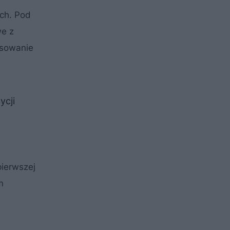
ych. Pod
we z
osowanie
ycji
ierwszej
m