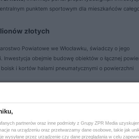
 centralnym punktem sportowym dla mieszkańców całego
lionów złotych
Starostwo Powiatowe we Włocławku, świadczy o jego
ci. Inwestycja obejmie budowę obiektów o łącznej powie
boisk i kortów halami pneumatycznymi o powierzchni
niku,
fanych partnerów oraz inne podmioty z Grupy ZPR Media uzyskujem
cje na urządzeniu oraz przetwarzamy dane osobowe, takie jak unika
je wysyłane przez urządzenie czy dane przeglądania w celu zapewn