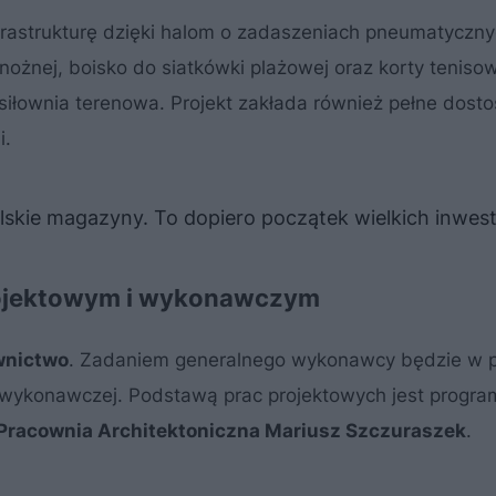
nfrastrukturę dzięki halom o zadaszeniach pneumatyczn
 nożnej, boisko do siatkówki plażowej oraz korty teniso
 siłownia terenowa. Projekt zakłada również pełne dost
i.
olskie magazyny. To dopiero początek wielkich inwest
rojektowym i wykonawczym
wnictwo
. Zadaniem generalnego wykonawcy będzie w p
 wykonawczej. Podstawą prac projektowych jest progra
Pracownia Architektoniczna Mariusz Szczuraszek
.