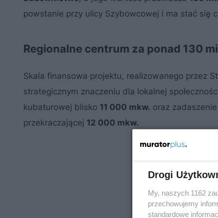
powstanie przy ulicy Szybowcowej i ma stać się
Regionalne centrum za ponad 130 mi
Skala finansowa projektu, realizowanego przez 
strategicznym znaczeniu dla lokalnej społecznoś
kubaturowej blisko
11 000 mkw.
oraz zadaszenie 
przekraczającej
12 000 mkw.
Drogi Użytkow
My, naszych 1162 zau
przechowujemy informa
standardowe informac