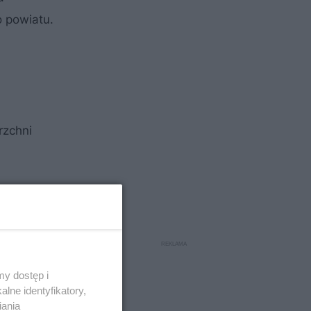
 powiatu.
rzchni
y dostęp i
lne identyfikatory,
iania