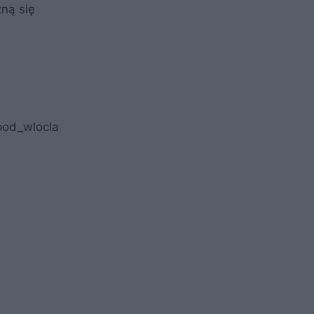
ną się
pod_wlocla