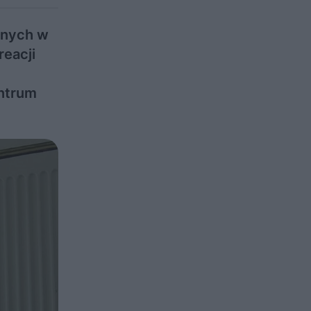
znych w
reacji
ntrum