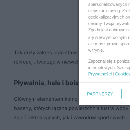
spersonalizowanych re
ulepszanie usług. Za
geolokalizacyjnych or
cenimy Twoją prywatno
Zgoda jest dobrowoln
się w lewym dolnym r
ale masz prawo sprzec
witrynie.
Tak duży zakres prac stawia projekt w czołówce r
Zapoznaj się z poniż
rekreacji, tworząc w niewielkiej miejscowości obi
internetowych. Szcze
Prywatności
i
Cookie
Pływalnia, hale i boiska w jednym mi
PARTNERZY
Głównym elementem kompleksu będzie dwukondyg
baseny, których łączna powierzchnia lustra wod
zajęć rekreacyjnych, jak i zawodów sportowych.