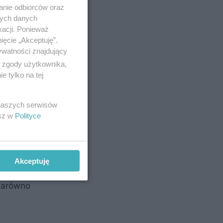
anie odbiorców oraz
nych danych
kacji. Ponieważ
ięcie „Akceptuję”.
ywatności znajdujący
ą zgody użytkownika,
 tylko na tej
e sportu i
 naszych serwisów
esz w
Polityce
Akceptuję
nim
 zarówno