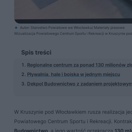
Autor: Starostwo Powiatowe we Włocławku/ Materiały prasowe
Wizualizacja Powiatowego Centrum Sportu i Rekreacji w Kruszynie p
Spis treści
Regionalne centrum za ponad 130 milionów zł
Pływalnia, hale i boiska w jednym miejscu
Dekpol Budownictwo z zadaniem projektowy
W Kruszynie pod Włocławkiem rusza realizacja jed
Powiatowego Centrum Sportu i Rekreacji. Kontra
Budownictwo
, a jego wartość przekracza
130 ml