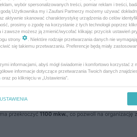
klam, wybór spersonalizowanych treści, pomiar reklam i treści, bad
 zgodą Użytkownika my i Zaufani Partnerzy możemy używać dokład
az aktywnie skanować charakterystykę urządzenia do celów identyfi
ść, prosimy o zgodę na korzystanie z tych technologii poprzez klikn
a i zawsze możesz ją zmienić/wycofać klikając przycisk ustawień pr
ogu strony
. Niektóre rodzaje przetwarzania danych nie wymagaj
iwić się takiemu przetwarzaniu. Preferencje będą miały zastosowanie
egionalnych przedsięwzięć infrastrukturalnych w sektorz
szymi informacjami, abyś mógł świadomie i komfortowo korzystać z
ekt o ponadlokalnym potencjale.
gółowe informacje dotyczące przetwarzania Twoich danych znajdzi
s
oraz po kliknięciu w „Ustawienia”.
ejscu
USTAWIENIA
nacyjny budynek krytej pływalni. Zaprojektowano w 
y ma przekroczyć
1100 mkw.
, co pozwoli na organizację