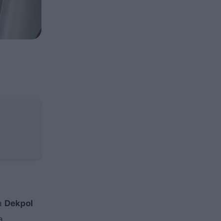
ma
Dekpol
a