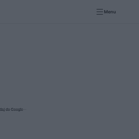
Menu
daj do Google