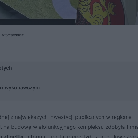
od Włocławkiem
otych
m i wykonawczym
nej z największych inwestycji publicznych w regionie –
kt na budowę wielofunkcyjnego kompleksu zdobyła fir
n zł netto
, informuje portal propertydesign.pl. Inwestycj