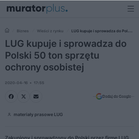
Biznes
Wieści z rynku
LUG kupuje i sprowadza do Polski
50 ton sprzętu ochrony osobistej
LUG kupuje i sprowadza do
Polski 50 ton sprzętu
ochrony osobistej
2020-04-16
17:55
Dodaj do Google
materiały prasowe LUG
Zakupiony i sprowadzony do Polski przez firmę LUG