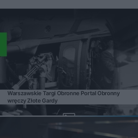
Warszawskie Targi Obronne Portal Obronny
wręczy Złote Gardy