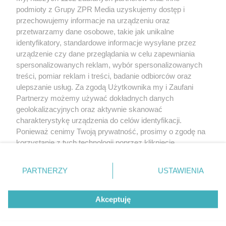
rozpowszechniany lub dalej rozpowszechniany w jakikolwiek sposób
podmioty z Grupy ZPR Media uzyskujemy dostęp i
(w tym także elektroniczny lub mechaniczny) na jakimkolwiek polu
przechowujemy informacje na urządzeniu oraz
eksploatacji w jakiejkolwiek formie, włącznie z umieszczaniem w
przetwarzamy dane osobowe, takie jak unikalne
Internecie bez pisemnej zgody właściciela praw. Jakiekolwiek użycie
lub wykorzystanie utworów w całości lub w części z naruszeniem
identyfikatory, standardowe informacje wysyłane przez
prawa, tzn. bez właściwej zgody, jest zabronione pod groźbą kary i
urządzenie czy dane przeglądania w celu zapewniania
może być ścigane prawnie.
spersonalizowanych reklam, wybór spersonalizowanych
treści, pomiar reklam i treści, badanie odbiorców oraz
ulepszanie usług. Za zgodą Użytkownika my i Zaufani
Partnerzy możemy używać dokładnych danych
geolokalizacyjnych oraz aktywnie skanować
charakterystykę urządzenia do celów identyfikacji.
O nas
Ponieważ cenimy Twoją prywatność, prosimy o zgodę na
korzystanie z tych technologii poprzez kliknięcie
Informacje prawne
„Akceptuję”. Zgoda jest dobrowolna i zawsze możesz ją
zmienić/wycofać klikając przycisk ustawień prywatności
Nasze serwisy
PARTNERZY
USTAWIENIA
znajdujący się w lewym dolnym rogu strony
. Niektóre
© 2026 Grupa ZPR Media
rodzaje przetwarzania danych nie wymagają zgody
Akceptuję
użytkownika, ale masz prawo sprzeciwić się takiemu
przetwarzaniu. Preferencje będą miały zastosowanie tylko
na tej witrynie.