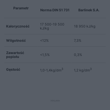
Parametr
Norma DIN 51 731
Barlinek S.A.
17 500-19 500
Kaloryczność
18 950 kJ/kg
kJ/kg
Wilgotność
<12%
7,3%
Zawartość
<1,5%
0,3%
popiołu
Gęstość
3
3
1,0-1,4kg/dm
1,2 kg/dm