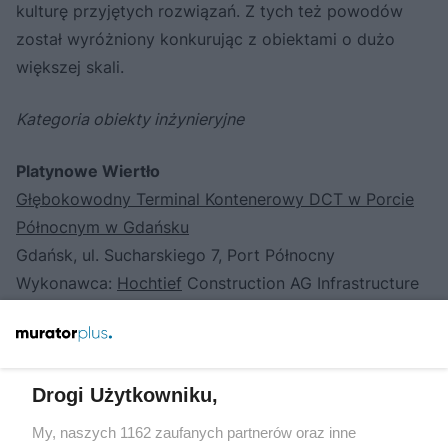
kulturę przyjętych rozwiązań. Z tych też powodów
został wyróżniony konkurując z obiektami o dużo
większej skali.
Kategoria obiekty inżynieryjne
Platynowe Wiertło
Głębokowodny Terminal Kontenerowy DCT w Porcie
Północnym w Gdańsku
Gdańsk, ul. Sucharskiego 7, Port Północny
Wykonawca:
Hochtief
Construction AG Infrastructure
Polska Sp.j.
Projektant: Krzysztof Postoła
Konsorcjum biur projektowych reprezentowane przez
Drogi Użytkowniku,
BPBM Projmors
My, naszych 1162 zaufanych partnerów oraz inne