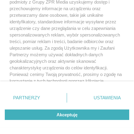
podmioty z Grupy ZPR Media uzyskujemy dostęp i
przechowujemy informacje na urządzeniu oraz
przetwarzamy dane osobowe, takie jak unikalne
identyfikatory, standardowe informacje wysyłane przez
urządzenie czy dane przeglądania w celu zapewniania
spersonalizowanych reklam, wybór spersonalizowanych
treści, pomiar reklam i treści, badanie odbiorców oraz
ulepszanie usług. Za zgodą Użytkownika my i Zaufani
Partnerzy możemy używać dokładnych danych
geolokalizacyjnych oraz aktywnie skanować
charakterystykę urządzenia do celów identyfikacji.
Ponieważ cenimy Twoją prywatność, prosimy o zgodę na
korzystanie z tych technologii poprzez kliknięcie
„Akceptuję”. Zgoda jest dobrowolna i zawsze możesz ją
zmienić/wycofać klikając przycisk ustawień prywatności
PARTNERZY
USTAWIENIA
znajdujący się w lewym dolnym rogu strony
. Niektóre
rodzaje przetwarzania danych nie wymagają zgody
Akceptuję
użytkownika, ale masz prawo sprzeciwić się takiemu
przetwarzaniu. Preferencje będą miały zastosowanie tylko
na tej witrynie.