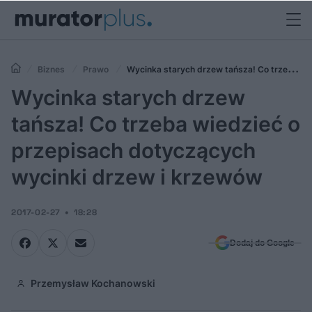
Biznes
Prawo
Wycinka starych drzew tańsza! Co trzeba
wiedzieć o przepisach dotyczących wycinki drzew i krzewów
Wycinka starych drzew
tańsza! Co trzeba wiedzieć o
przepisach dotyczących
wycinki drzew i krzewów
2017-02-27
18:28
Dodaj do Google
Przemysław Kochanowski