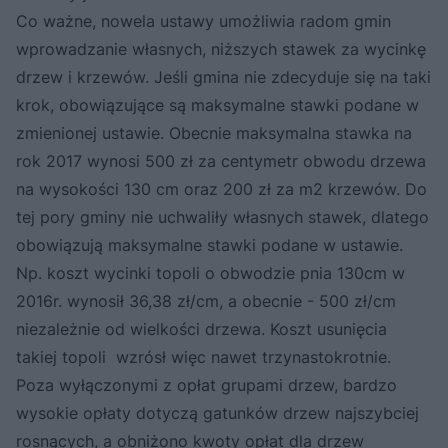
Co ważne, nowela ustawy umożliwia radom gmin
wprowadzanie własnych, niższych stawek za wycinkę
drzew i krzewów. Jeśli gmina nie zdecyduje się na taki
krok, obowiązujące są maksymalne stawki podane w
zmienionej ustawie. Obecnie maksymalna stawka na
rok 2017 wynosi 500 zł za centymetr obwodu drzewa
na wysokości 130 cm oraz 200 zł za m2 krzewów. Do
tej pory gminy nie uchwaliły własnych stawek, dlatego
obowiązują maksymalne stawki podane w ustawie.
Np. koszt wycinki topoli o obwodzie pnia 130cm w
2016r. wynosił 36,38 zł/cm, a obecnie - 500 zł/cm
niezależnie od wielkości drzewa. Koszt usunięcia
takiej topoli wzrósł więc nawet trzynastokrotnie.
Poza wyłączonymi z opłat grupami drzew, bardzo
wysokie opłaty dotyczą gatunków drzew najszybciej
rosnących, a obniżono kwoty opłat dla drzew