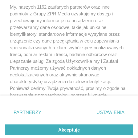
My, naszych 1162 zaufanych partnerów oraz inne
Żaden utwór zamieszczony w serwisie nie może być powielany i
rozpowszechniany lub dalej rozpowszechniany w jakikolwiek sposób
podmioty z Grupy ZPR Media uzyskujemy dostęp i
(w tym także elektroniczny lub mechaniczny) na jakimkolwiek polu
przechowujemy informacje na urządzeniu oraz
eksploatacji w jakiejkolwiek formie, włącznie z umieszczaniem w
przetwarzamy dane osobowe, takie jak unikalne
Internecie bez pisemnej zgody właściciela praw. Jakiekolwiek użycie
lub wykorzystanie utworów w całości lub w części z naruszeniem
identyfikatory, standardowe informacje wysyłane przez
prawa, tzn. bez właściwej zgody, jest zabronione pod groźbą kary i
urządzenie czy dane przeglądania w celu zapewniania
może być ścigane prawnie.
spersonalizowanych reklam, wybór spersonalizowanych
treści, pomiar reklam i treści, badanie odbiorców oraz
ulepszanie usług. Za zgodą Użytkownika my i Zaufani
Partnerzy możemy używać dokładnych danych
geolokalizacyjnych oraz aktywnie skanować
charakterystykę urządzenia do celów identyfikacji.
O nas
Ponieważ cenimy Twoją prywatność, prosimy o zgodę na
korzystanie z tych technologii poprzez kliknięcie
Informacje prawne
„Akceptuję”. Zgoda jest dobrowolna i zawsze możesz ją
zmienić/wycofać klikając przycisk ustawień prywatności
Nasze serwisy
PARTNERZY
USTAWIENIA
znajdujący się w lewym dolnym rogu strony
. Niektóre
© 2026 Grupa ZPR Media
rodzaje przetwarzania danych nie wymagają zgody
Akceptuję
użytkownika, ale masz prawo sprzeciwić się takiemu
przetwarzaniu. Preferencje będą miały zastosowanie tylko