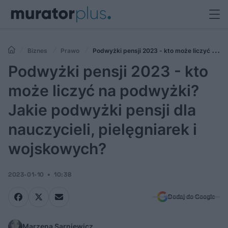
Biznes
Prawo
Podwyżki pensji 2023 - kto może liczyć na
podwyżki? Jakie podwyżki pensji dla nauczycieli, pielęgniarek i
Podwyżki pensji 2023 - kto
wojskowych?
może liczyć na podwyżki?
Jakie podwyżki pensji dla
nauczycieli, pielęgniarek i
wojskowych?
2023-01-10
10:38
Dodaj do Google
Marzena Sarniewicz