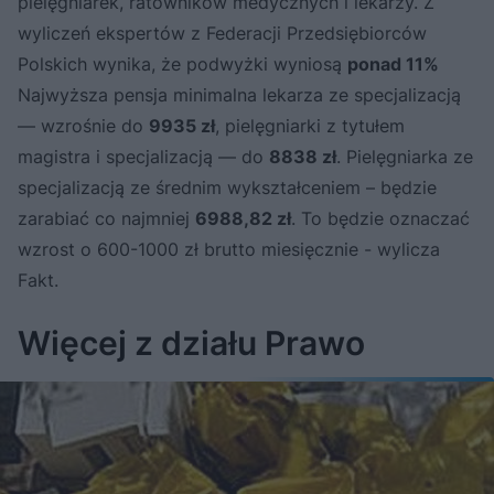
pielęgniarek, ratowników medycznych i lekarzy. Z
wyliczeń ekspertów z Federacji Przedsiębiorców
Polskich wynika, że podwyżki wyniosą
ponad 11%
Najwyższa pensja minimalna lekarza ze specjalizacją
— wzrośnie do
9935 zł
, pielęgniarki z tytułem
magistra i specjalizacją — do
8838 zł
. Pielęgniarka ze
specjalizacją ze średnim wykształceniem – będzie
zarabiać co najmniej
6988,82 zł
. To będzie oznaczać
wzrost o 600-1000 zł brutto miesięcznie - wylicza
Fakt.
Więcej z działu Prawo