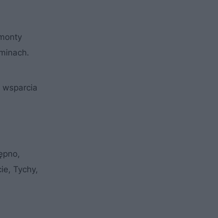
emonty
minach.
o wsparcia
ępno,
ie, Tychy,