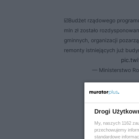
☑️Budżet rządowego programu n
mln zł zostało rozdysponowane
gminnych, organizacji pozar
remonty istniejących już bud
pic.tw
— Ministerstwo Ro
Drogi Użytkow
My, naszych 1162 zau
przechowujemy informa
standardowe informac