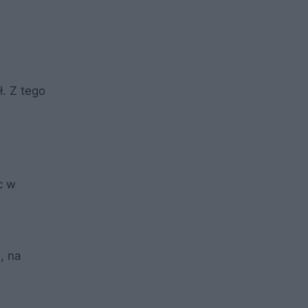
. Z tego
c w
, na