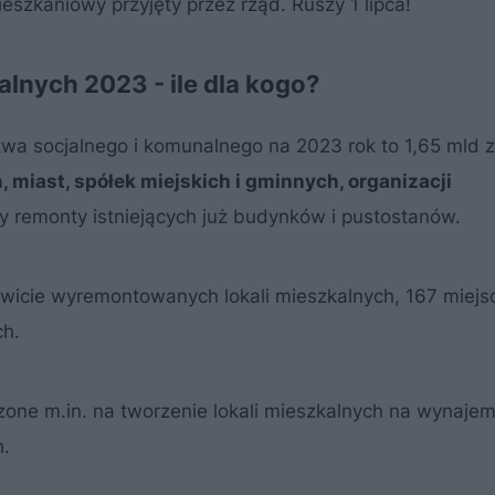
szkaniowy przyjęty przez rząd. Ruszy 1 lipca!
nych 2023 - ile dla kogo?
 socjalnego i komunalnego na 2023 rok to 1,65 mld zł
 miast, spółek miejskich i gminnych, organizacji
remonty istniejących już budynków i pustostanów.
owicie wyremontowanych lokali mieszkalnych, 167 miejs
ch.
one m.in. na tworzenie lokali mieszkalnych na wynajem
h.