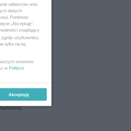
anie odbiorców oraz
nych danych
kacji. Ponieważ
ięcie „Akceptuję”.
ywatności znajdujący
ą zgody użytkownika,
 tylko na tej
 naszych serwisów
esz w
Polityce
go m.in.
Akceptuję
ające
zkaniowej.