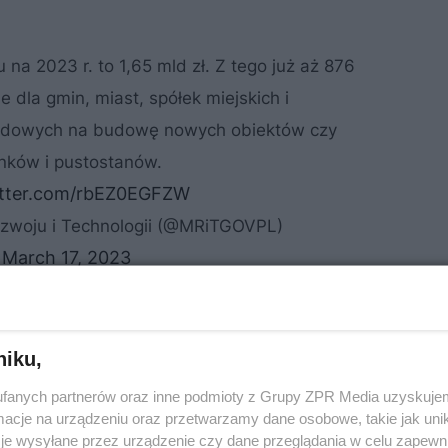
a 2023 r. to 1,65 mld zł. Z tego już aż 876
 dla gmin, miast, spółek miejskich i
ządowych na budowę nowych obiektów czy
ynków i pustostanów.
itter.com/rbEZ0EGFZW
zwoju i Technologii (@MRiTGOVPL)
March 17, 2023
ROZWIŃ
niku,
fanych partnerów oraz inne podmioty z Grupy ZPR Media uzyskujem
cje na urządzeniu oraz przetwarzamy dane osobowe, takie jak unika
je wysyłane przez urządzenie czy dane przeglądania w celu zapewn