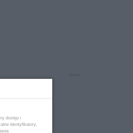
y dostęp i
lne identyfikatory,
iania