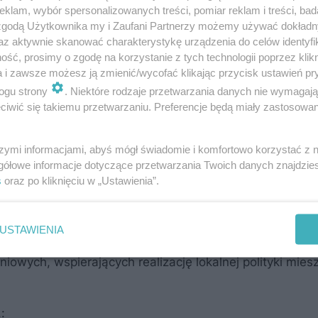
klam, wybór spersonalizowanych treści, pomiar reklam i treści, bad
 zgodą Użytkownika my i Zaufani Partnerzy możemy używać dokład
az aktywnie skanować charakterystykę urządzenia do celów identyfi
ść, prosimy o zgodę na korzystanie z tych technologii poprzez klikn
a i zawsze możesz ją zmienić/wycofać klikając przycisk ustawień pr
ogu strony
. Niektóre rodzaje przetwarzania danych nie wymagaj
iwić się takiemu przetwarzaniu. Preferencje będą miały zastosowanie
szymi informacjami, abyś mógł świadomie i komfortowo korzystać z
gółowe informacje dotyczące przetwarzania Twoich danych znajdzi
munalne
s
oraz po kliknięciu w „Ustawienia”.
 tzw.
społeczny pakiet mieszkaniowy
, w ramach które
USTAWIENIA
 Funduszu Dopłat oraz wprowadzono rozwiązania ułatwi
owych, wspierających realizację lokalnej polityki mies
: