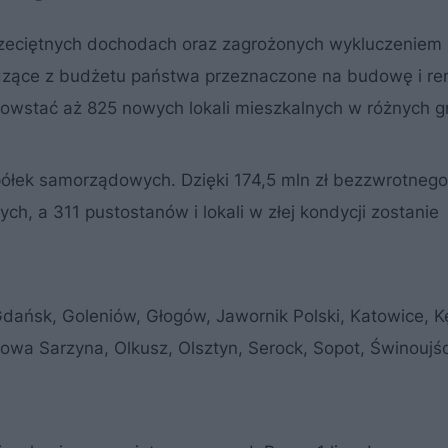
przeciętnych dochodach oraz zagrożonych wykluczeniem
dzące z budżetu państwa przeznaczone na budowę i r
owstać aż 825 nowych lokali mieszkalnych w różnych g
półek samorządowych. Dzięki 174,5 mln zł bezzwrotneg
h, a 311 pustostanów i lokali w złej kondycji zostanie
Gdańsk, Goleniów, Głogów, Jawornik Polski, Katowice, K
owa Sarzyna, Olkusz, Olsztyn, Serock, Sopot, Świnoujśc