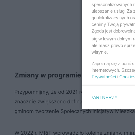
spersonalizowanych re
ulepszanie usług. Za
geolokalizacyjnych or
cenimy Twoją prywatno
Zgoda jest dobrowoln
się w lewym dolnym r
ale masz prawo sprzec
witrynie.
Zapoznaj się z poniż
internetowych. Szcze
Zmiany w programie Mieszkania Ko
Prywatności
i
Cookie
Przypomnijmy, że od 2021 roku dodatkowo działa
PARTNERZY
znacznie zwiększono dofinansowanie dla gmin z
gminom tworzenie Społecznych Inicjatyw Mieszkani
W 2022 r. MRiT wprowadziło kolejne zmiany, m.in.