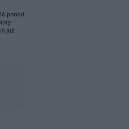
ść ponad
łaty
h już