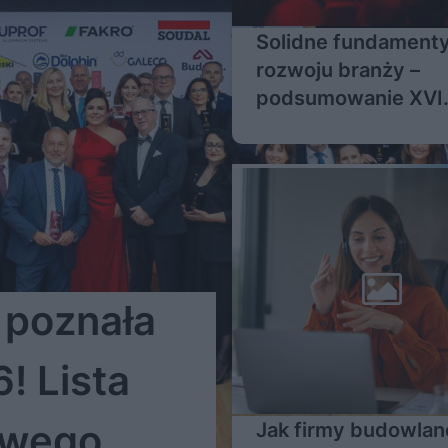
Solidne fundament
rozwoju branży –
podsumowanie XVI
Kongresu Stolarki P
 poznała
! Lista
owego
Jak firmy budowlan