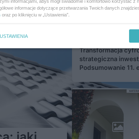
szymi informacjami, abyś mógł świadomie i komfortowo korzystać z
gółowe informacje dotyczące przetwarzania Twoich danych znajdzi
s
oraz po kliknięciu w „Ustawienia”.
USTAWIENIA
Transformacja cyfr
strategiczna inwest
Podsumowanie 11. e
Autodesk BIM DAYS
| Building Value
MATERI
: jaki