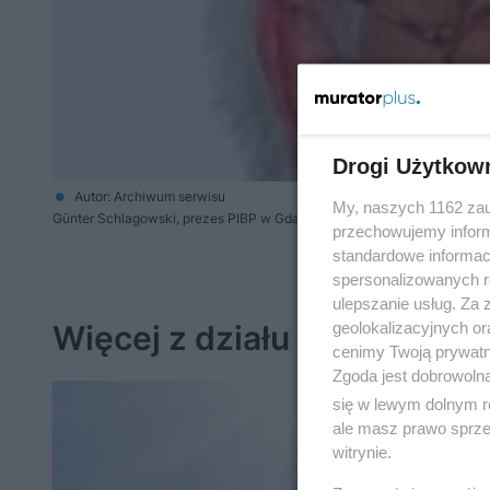
Drogi Użytkow
Autor: Archiwum serwisu
My, naszych 1162 zau
Günter Schlagowski, prezes PIBP w Gdańsku
przechowujemy informa
standardowe informac
spersonalizowanych re
ulepszanie usług. Za
geolokalizacyjnych or
Więcej z działu Firmy i ludz
cenimy Twoją prywatno
Zgoda jest dobrowoln
się w lewym dolnym r
ale masz prawo sprzec
witrynie.