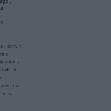
ego",
es
re
o". Odbyły
ca z
ia w kraju
 dziełem
m
 budynków
leń, w