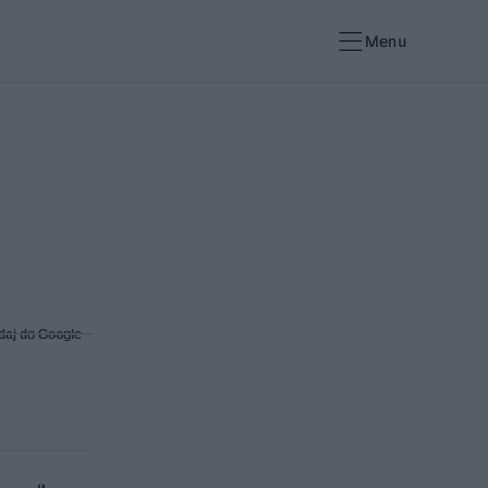
Menu
daj do Google