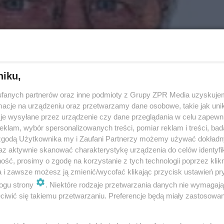
niku,
fanych partnerów oraz inne podmioty z Grupy ZPR Media uzyskujem
cje na urządzeniu oraz przetwarzamy dane osobowe, takie jak unika
je wysyłane przez urządzenie czy dane przeglądania w celu zapewn
klam, wybór spersonalizowanych treści, pomiar reklam i treści, bad
 zgodą Użytkownika my i Zaufani Partnerzy możemy używać dokład
az aktywnie skanować charakterystykę urządzenia do celów identyfi
ie
ść, prosimy o zgodę na korzystanie z tych technologii poprzez klikn
a i zawsze możesz ją zmienić/wycofać klikając przycisk ustawień pr
ogu strony
. Niektóre rodzaje przetwarzania danych nie wymagaj
iwić się takiemu przetwarzaniu. Preferencje będą miały zastosowanie