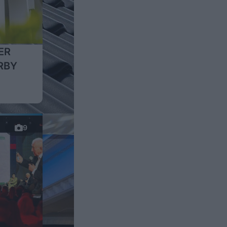
ER
ARBY
9