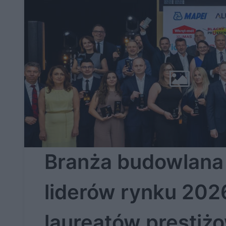
Branża budowlana
liderów rynku 2026
laureatów prestiż