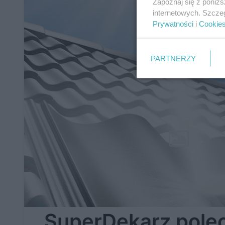
Zapoznaj się z poniż
internetowych. Szcze
Prywatności
i
Cookie
PARTNERZY
SuperDekarz poleca