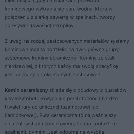
mieć miejsce, gdy na ściankach przewodu
kominowego wykrapla się para wodna, która w
połączeniu z siarką zawartą w spalinach, tworzy
agresywne (kwaśne) skropliny.
Z uwagi na rodzaj zastosowanych materiałów systemy
kominowe można podzielić na dwie główne grupy:
systemowe kominy ceramiczne i kominy ze stali
nierdzewnej, z których każdy ma swoją specyfikę i
jest polecany do określonych zastosowań.
Komin ceramiczny
składa się z obudowy z pustaków
keramzytobetonowych lub perlitobetonu i bardzo
trwałej rury ceramicznej (szamotowej lub
kamionkowej). Rura ceramiczna to najważniejszy
element systemu kominowego, bo ma kontakt ze
spalinami, dymem. Jest odporna na wysoką