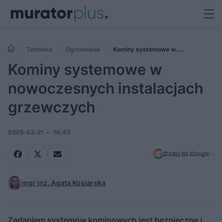
Technika
Ogrzewanie
Kominy systemowe w
nowoczesnych instalacjach grzewczych
Kominy systemowe w
nowoczesnych instalacjach
grzewczych
2025-03-21
14:42
Dodaj do Google
mgr inż. Agata Kosiarska
Zadaniem systemów kominowych jest bezpieczne i