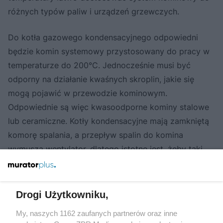
różnych typów paliw i urządzeń grzewczych.
Do kotła gazowego kondensacyjnego odpowiedni
będzie komin systemowy przystosowany do pracy w
temperaturze do 200°C. Jednocześnie musi być
odporny na działanie kwaśnych skroplin, jakie się
mogą pojawić w przewodzie kominowym.
Odpowiednie są więc kwasoodporne kominy stalowe
lub ceramiczne. Kotły kondensacyjne mają zamkniętą
komorę spalania, a przepływ spalin do komina
wymusza wentylator, dlatego istotne jest, żeby taki
komin mógł pracować w warunkach nadciśnienia. W
przeciwnym razie istniałoby duże ryzyko, że spaliny
przedostaną się do pomieszczeń mieszkalnych.
Drogi Użytkowniku,
Dobrym wyborem będzie też system kominowy
My, naszych 1162 zaufanych partnerów oraz inne
powietrzno-spalinowy, który zapewnia również