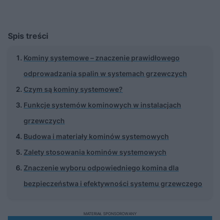
Spis treści
Kominy systemowe – znaczenie prawidłowego
odprowadzania spalin w systemach grzewczych
Czym są kominy systemowe?
Funkcje systemów kominowych w instalacjach
grzewczych
Budowa i materiały kominów systemowych
Zalety stosowania kominów systemowych
Znaczenie wyboru odpowiedniego komina dla
bezpieczeństwa i efektywności systemu grzewczego
MATERIAŁ SPONSOROWANY