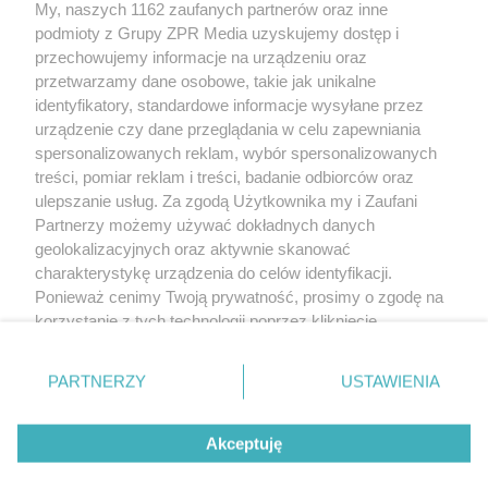
My, naszych 1162 zaufanych partnerów oraz inne
Żaden utwór zamieszczony w serwisie nie może być powielany i
rozpowszechniany lub dalej rozpowszechniany w jakikolwiek sposób
podmioty z Grupy ZPR Media uzyskujemy dostęp i
(w tym także elektroniczny lub mechaniczny) na jakimkolwiek polu
przechowujemy informacje na urządzeniu oraz
eksploatacji w jakiejkolwiek formie, włącznie z umieszczaniem w
przetwarzamy dane osobowe, takie jak unikalne
Internecie bez pisemnej zgody właściciela praw. Jakiekolwiek użycie
lub wykorzystanie utworów w całości lub w części z naruszeniem
identyfikatory, standardowe informacje wysyłane przez
prawa, tzn. bez właściwej zgody, jest zabronione pod groźbą kary i
urządzenie czy dane przeglądania w celu zapewniania
może być ścigane prawnie.
spersonalizowanych reklam, wybór spersonalizowanych
treści, pomiar reklam i treści, badanie odbiorców oraz
ulepszanie usług. Za zgodą Użytkownika my i Zaufani
Partnerzy możemy używać dokładnych danych
geolokalizacyjnych oraz aktywnie skanować
charakterystykę urządzenia do celów identyfikacji.
O nas
Ponieważ cenimy Twoją prywatność, prosimy o zgodę na
korzystanie z tych technologii poprzez kliknięcie
Informacje prawne
„Akceptuję”. Zgoda jest dobrowolna i zawsze możesz ją
zmienić/wycofać klikając przycisk ustawień prywatności
Nasze serwisy
PARTNERZY
USTAWIENIA
znajdujący się w lewym dolnym rogu strony
. Niektóre
© 2026 Grupa ZPR Media
rodzaje przetwarzania danych nie wymagają zgody
Akceptuję
użytkownika, ale masz prawo sprzeciwić się takiemu
przetwarzaniu. Preferencje będą miały zastosowanie tylko