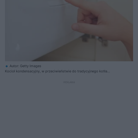
Autor: Getty Images
Kocioł kondensacyjny, w przeciwieństwie do tradycyjnego kotła
gazowego, wykorzystuje do ogrzewania wody również ciepło "utajone" w
zawartej w spalinach parze wodnej. Technologia ta daje efektywność
przekraczającą 100%