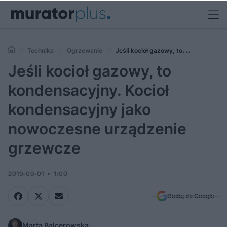
Technika
Ogrzewanie
Jeśli kocioł gazowy, to
kondensacyjny. Kocioł kondensacyjny jako nowoczesne urządzenie
Jeśli kocioł gazowy, to
grzewcze
kondensacyjny. Kocioł
kondensacyjny jako
nowoczesne urządzenie
grzewcze
2019-09-01
1:00
Dodaj do Google
Marta Balcerowska