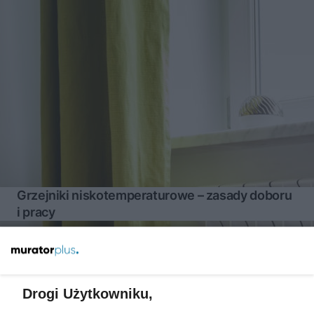
Grzejniki niskotemperaturowe – zasady doboru
i pracy
Więcej
Drogi Użytkowniku,