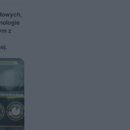
słowych,
nologie
ym z
ej.