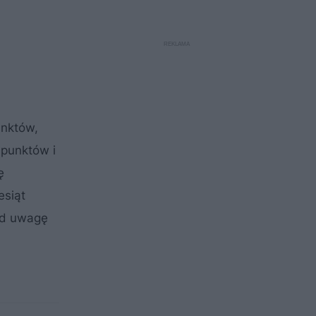
unktów,
 punktów i
ę
esiąt
pod uwagę