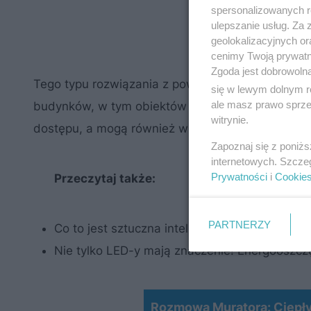
spersonalizowanych re
ulepszanie usług. Za
geolokalizacyjnych or
cenimy Twoją prywatno
Zgoda jest dobrowoln
Tego typu rozwiązania z powodzeniem można sto
się w lewym dolnym r
ale masz prawo sprzec
budynków, w tym obiektów przemysłowych. Mogą s
witrynie.
dostępu, a mogą również wzmacniać uwierzytelni
Zapoznaj się z poniż
internetowych. Szcze
Prywatności
i
Cookie
Przeczytaj także:
PARTNERZY
Co to jest sztuczna inteligencja i jakie daje
Nie tylko LED-y mają znaczenie! Energooszc
Rozmowa Muratora: Ciepł