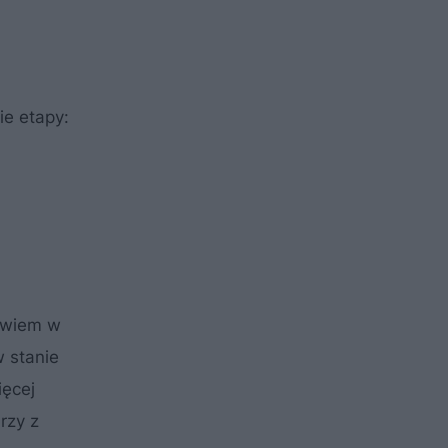
ie etapy:
bowiem w
 stanie
ięcej
rzy z