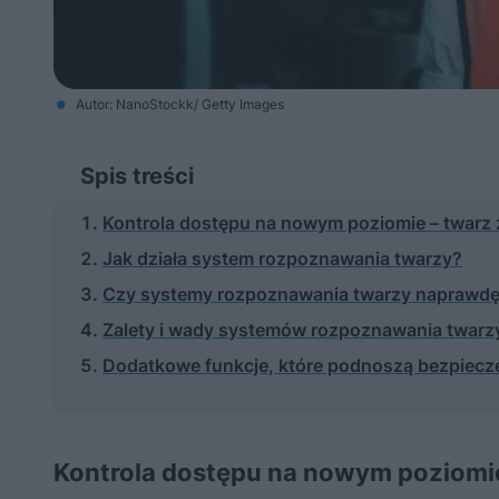
Autor: NanoStockk/ Getty Images
Spis treści
Kontrola dostępu na nowym poziomie – twarz 
Jak działa system rozpoznawania twarzy?
Czy systemy rozpoznawania twarzy naprawdę
Zalety i wady systemów rozpoznawania twarz
Dodatkowe funkcje, które podnoszą bezpiec
Kontrola dostępu na nowym poziomie