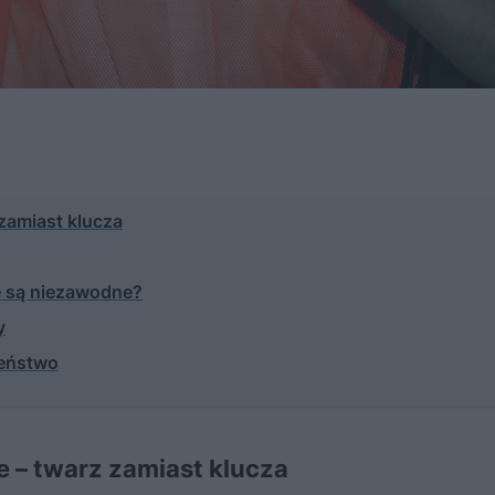
zamiast klucza
 są niezawodne?
y
zeństwo
 – twarz zamiast klucza