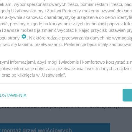
klam, wybór spersonalizowanych treści, pomiar reklam i treści, bad
 zgodą Użytkownika my i Zaufani Partnerzy możemy używać dokład
az aktywnie skanować charakterystykę urządzenia do celów identyfi
ść, prosimy o zgodę na korzystanie z tych technologii poprzez klikn
a i zawsze możesz ją zmienić/wycofać klikając przycisk ustawień pr
sować również jako element systemu kontroli dostępu 
ogu strony
. Niektóre rodzaje przetwarzania danych nie wymagaj
iwić się takiemu przetwarzaniu. Preferencje będą miały zastosowanie
łużyć jako samodzielny element takiego systemu kont
anie osoby podczas logowania przy użyciu innego rozw
szymi informacjami, abyś mógł świadomie i komfortowo korzystać z
gółowe informacje dotyczące przetwarzania Twoich danych znajdzi
s
oraz po kliknięciu w „Ustawienia”.
USTAWIENIA
 możliwości w logistyce magazynowej?
zędne oświetlenie dużych powierzchni wewnętrznych
y montaż drzwi wejściowych