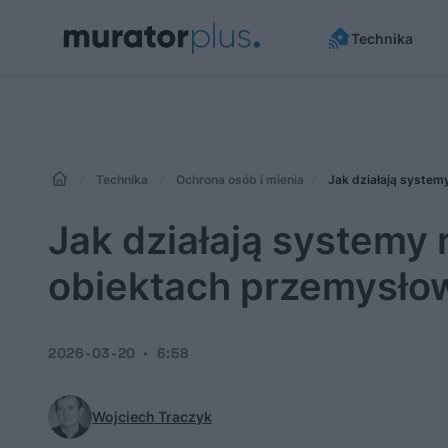
Technika
Technika
Ochrona osób i mienia
Jak działają syste
Jak działają systemy
obiektach przemysło
2026-03-20
6:58
Wojciech Traczyk