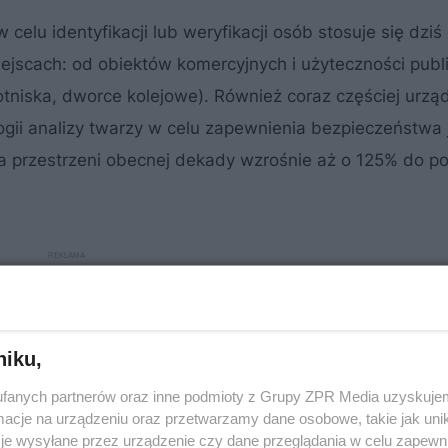
elu identyfikacji lub weryfikacji osób stosuje się dziś
jscach: od obiektów komercyjnych i użyteczności publi
otniska, dworce kolejowe). Również coraz częściej urzą
ogii analizy twarzy w celu zapewnienia bezpieczeństwa 
 na przestrzeni obecnej dekady wzrośnie aż o 125% do p
niku,
fanych partnerów oraz inne podmioty z Grupy ZPR Media uzyskujem
cje na urządzeniu oraz przetwarzamy dane osobowe, takie jak unika
je wysyłane przez urządzenie czy dane przeglądania w celu zapewn