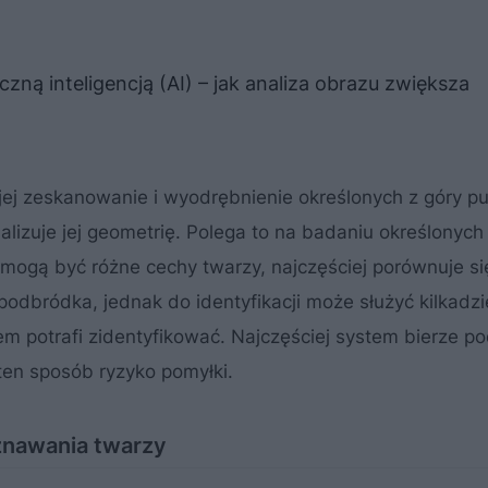
zną inteligencją (AI) – jak analiza obrazu zwiększa
jej zeskanowanie i wyodrębnienie określonych z góry p
alizuje jej geometrię. Polega to na badaniu określonych
ogą być różne cechy twarzy, najczęściej porównuje si
podbródka, jednak do identyfikacji może służyć kilkadzi
em potrafi zidentyfikować. Najczęściej system bierze 
ten sposób ryzyko pomyłki.
znawania twarzy