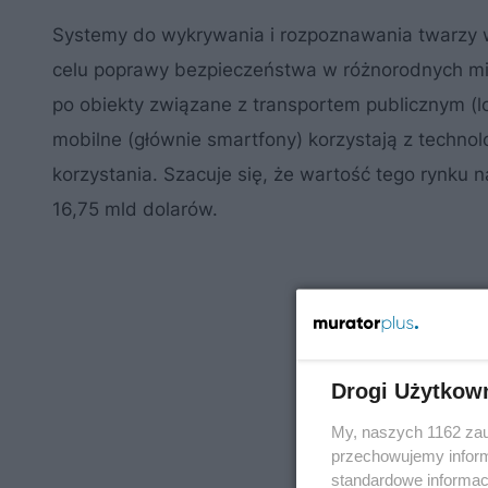
Systemy do wykrywania i rozpoznawania twarzy w c
celu poprawy bezpieczeństwa w różnorodnych mie
po obiekty związane z transportem publicznym (l
mobilne (głównie smartfony) korzystają z technol
korzystania. Szacuje się, że wartość tego rynku
16,75 mld dolarów.
Drogi Użytkow
My, naszych 1162 zau
przechowujemy informa
standardowe informac