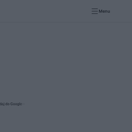
Menu
daj do Google