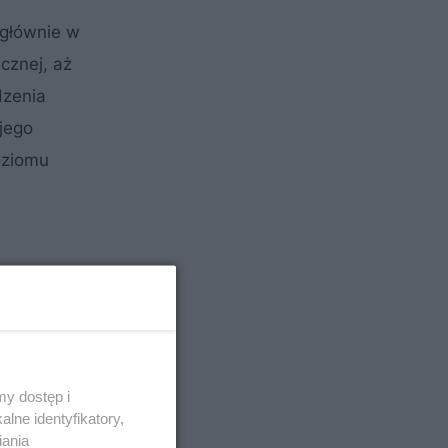
 głównie w
cznej, aż
dzenia
jego
oziomu
y dostęp i
lne identyfikatory,
iania