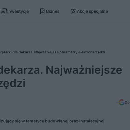
Inwestycje
Biznes
Akcje specjalne
wkrętarki dla dekarza. Najważniejsze parametry elektronarzędzi
a dekarza. Najważniejsze
zędzi
Do
izujący się w tematyce budowlanej oraz instalacyjnej