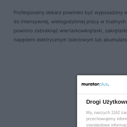
Profesjonalny dekarz powinien być wyposażony w
do intensywnej, wielogodzinnej pracy w trudny
powinno zabraknąć wiertarkowkrętarki, zakrętarki 
napędem elektrycznym (sieciowym lub akumulat
Drogi Użytkow
My, naszych 1162 zau
przechowujemy informa
standardowe informac