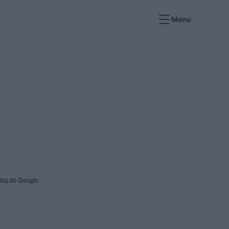
Menu
daj do Google