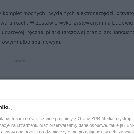
 komplet mocnych i wydajnych elektronarzędzi, przys
ch warunkach. W zestawie wykorzystywanym na budowie 
udarowej, ręcznej pilarki tarczowej oraz pilarki łańcuch
orowym) albo spalinowym.
niku,
fanych partnerów oraz inne podmioty z Grupy ZPR Media uzyskujem
cje na urządzeniu oraz przetwarzamy dane osobowe, takie jak unika
je wysyłane przez urządzenie czy dane przeglądania w celu zapewn