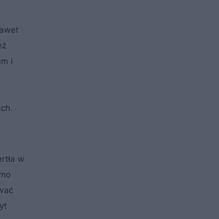
nawet
eż
em i
ch.
rtła w
imo
ywać
yt