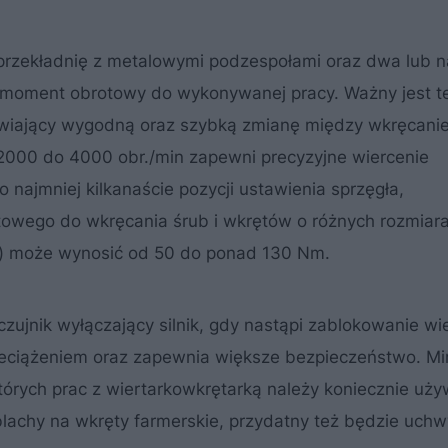
rzekładnię z metalowymi podzespołami oraz dwa lub 
i moment obrotowy do wykonywanej pracy. Ważny jest t
iwiający wygodną oraz szybką zmianę między wkręcani
2000 do 4000 obr./min zapewni precyzyjne wiercenie
najmniej kilkanaście pozycji ustawienia sprzęgła,
owego do wkręcania śrub i wkrętów o różnych rozmiara
) może wynosić od 50 do ponad 130 Nm.
jnik wyłączający silnik, gdy nastąpi zablokowanie wie
przeciążeniem oraz zapewnia większe bezpieczeństwo. M
tórych prac z wiertarkowkrętarką należy koniecznie uż
lachy na wkręty farmerskie, przydatny też będzie uchw