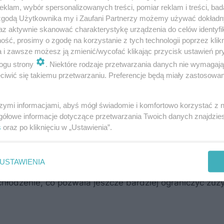
klam, wybór spersonalizowanych treści, pomiar reklam i treści, bad
 zgodą Użytkownika my i Zaufani Partnerzy możemy używać dokład
az aktywnie skanować charakterystykę urządzenia do celów identyfi
no jest dokonać idealnego wyboru. Przed zakupem warto
ść, prosimy o zgodę na korzystanie z tych technologii poprzez klikn
iami innych użytkowników. Elektronarzędzia dla dekarz
a i zawsze możesz ją zmienić/wycofać klikając przycisk ustawień pr
ogu strony
. Niektóre rodzaje przetwarzania danych nie wymagaj
rękojeści, zapewniające mocny chwyt. Najlepiej jeszc
iwić się takiemu przetwarzaniu. Preferencje będą miały zastosowanie
w dłoni, czy wygodnie się nim operuje oraz jak duże dr
szymi informacjami, abyś mógł świadomie i komfortowo korzystać z
gółowe informacje dotyczące przetwarzania Twoich danych znajdzi
s
oraz po kliknięciu w „Ustawienia”.
. Profesjonalne elektronarzędzia powinny być wyposaż
owane do pracy w bardzo dużym zapyleniu. W porównani
USTAWIENIA
pewniają nawet dwa razy dłuższą pracę na jednym ład
hłodzenie, co pozwala jeszcze bardziej ograniczyć zuży