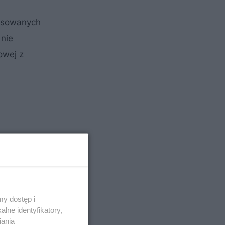
tosowanych
nie
owej z
y dostęp i
lne identyfikatory,
iania