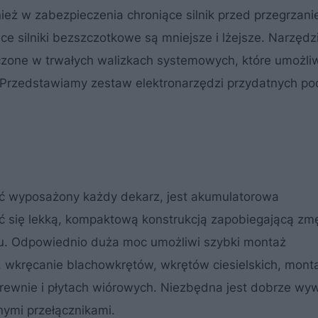
ż w zabezpieczenia chroniące silnik przed przegrzani
e silniki bezszczotkowe są mniejsze i lżejsze. Narzędz
rczone w trwałych walizkach systemowych, które umożliw
 Przedstawiamy zestaw elektronarzędzi przydatnych po
być wyposażony każdy dekarz, jest akumulatorowa
ć się lekką, kompaktową konstrukcją zapobiegającą zm
hu. Odpowiednio duża moc umożliwi szybki montaż
wkręcanie blachowkrętów, wkrętów ciesielskich, mont
rewnie i płytach wiórowych. Niezbędna jest dobrze wy
ymi przełącznikami.