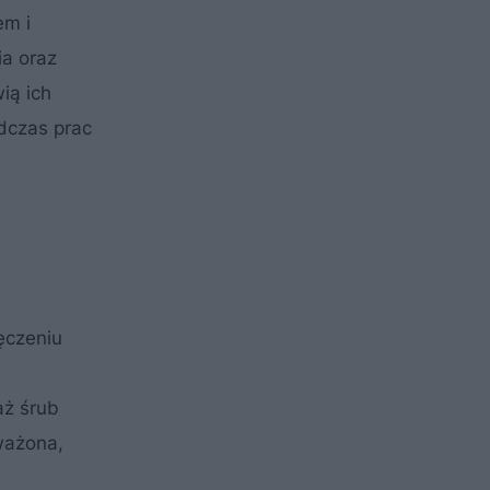
em i
ia oraz
ią ich
dczas prac
ęczeniu
aż śrub
ważona,