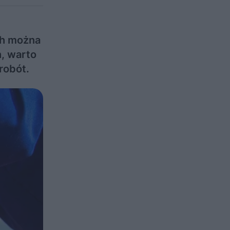
ch można
h, warto
robót.