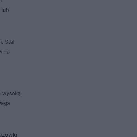
h
 lub
. Stal
wnia
ę wysoką
Waga
azówki