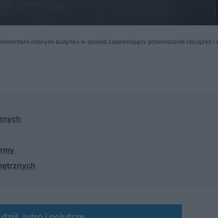
elementami nośnymi budynku w sposób zapewniający przenoszenie obciążeń i 
rznych
ormy
nętrznych
ziś, jutro i pojutrze