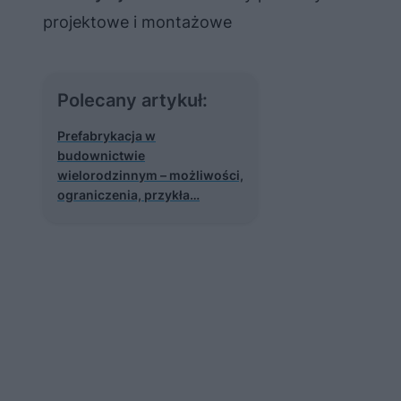
projektowe i montażowe
Polecany artykuł:
Prefabrykacja w
budownictwie
wielorodzinnym – możliwości,
ograniczenia, przykła…