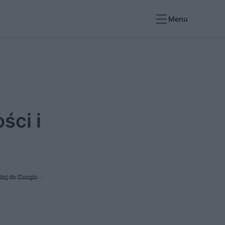
Menu
ści i
daj do Google