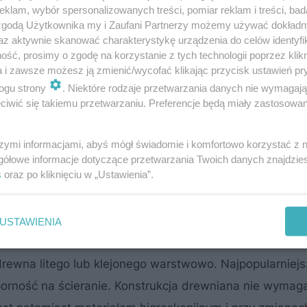
klam, wybór spersonalizowanych treści, pomiar reklam i treści, bad
downictwie mieszkaniowym dominują dwa rozwiązania:
 zgodą Użytkownika my i Zaufani Partnerzy możemy używać dokład
ch ma określone zalety i ograniczenia wynikające z wł
az aktywnie skanować charakterystykę urządzenia do celów identyfi
ść, prosimy o zgodę na korzystanie z tych technologii poprzez klikn
a i zawsze możesz ją zmienić/wycofać klikając przycisk ustawień pr
ogu strony
. Niektóre rodzaje przetwarzania danych nie wymagaj
iwić się takiemu przetwarzaniu. Preferencje będą miały zastosowanie
ez przygotowanie szalunku, ułożenie zbrojenia staloweg
nętrznych zaleca się stosowanie betonu o klasie wytrz
szymi informacjami, abyś mógł świadomie i komfortowo korzystać z
ekspozycji XC1 przeznaczonej do zastosowań wewnątr
gółowe informacje dotyczące przetwarzania Twoich danych znajdzi
maga połączenia z elementami nośnymi budynku: strop
s
oraz po kliknięciu w „Ustawienia”.
hodów jest stabilność, odporność na drgania oraz dobre
iednich okładzin.
USTAWIENIA
rewna litego lub klejonego warstwowo. Najpopularniejs
porność na ścieranie. Konstrukcja drewniana nie wymag