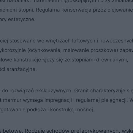
jest natomiast materiałem higroskopijnym i przy zmianac
pieniem stopni. Regularna konserwacja przez olejowanie
ory estetyczne.
ściej stosowane we wnętrzach loftowych i nowoczesnych
tykorozyjnie (ocynkowanie, malowanie proszkowe) zape
alowe konstrukcje łączy się ze stopniami drewnianymi,
ści aranżacyjne.
 do rozwiązań ekskluzywnych. Granit charakteryzuje si
t marmur wymaga impregnacji i regularnej pielęgnacji. 
otowanie podłoża i konstrukcji nośnej.
lbetowe. Rodzaje schodów prefabrykowanych, wsk