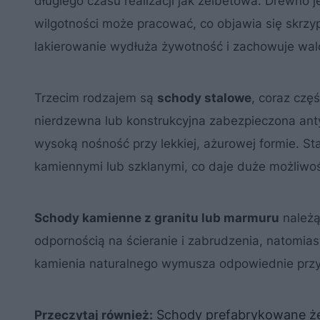
długiego czasu realizacji jak żelbetowa. Drewno 
wilgotności może pracować, co objawia się skrzy
lakierowanie wydłuża żywotność i zachowuje wal
Trzecim rodzajem są
schody stalowe
, coraz czę
nierdzewna lub konstrukcyjna zabezpieczona an
wysoką nośność przy lekkiej, ażurowej formie. St
kamiennymi lub szklanymi, co daje duże możliwo
Schody kamienne z granitu lub marmuru
należą
odpornością na ścieranie i zabrudzenia, natomias
kamienia naturalnego wymusza odpowiednie przyg
Schody prefabrykowane że
Przeczytaj również: