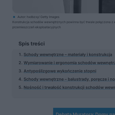
Autor: hxdbzxy/ Getty Images
Konstrukcja schodów wewnętrznych powinna być trwale połączona z 
przemieszczeń eksploatacyjnych
Spis treści
Schody wewnętrzne – materiały i konstrukcja
Wymiarowanie i ergonomia schodów wewnęt
Antypoślizgowe wykończenie stopni
Schody wewnętrzne – balustrady, poręcze i n
Nośność i trwałość konstrukcji schodów wew
Debata Muratora: Domy na d