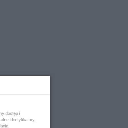
y dostęp i
lne identyfikatory,
ciwości
iania