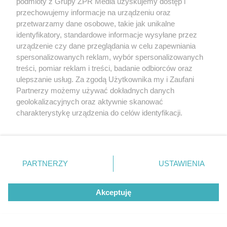
podmioty z Grupy ZPR Media uzyskujemy dostęp i
przechowujemy informacje na urządzeniu oraz
przetwarzamy dane osobowe, takie jak unikalne
identyfikatory, standardowe informacje wysyłane przez
urządzenie czy dane przeglądania w celu zapewniania
spersonalizowanych reklam, wybór spersonalizowanych
Przeczytaj również:
Membrana wstępnego krycia –
treści, pomiar reklam i treści, badanie odbiorców oraz
jak wybrać odpowiednią?
ulepszanie usług. Za zgodą Użytkownika my i Zaufani
Partnerzy możemy używać dokładnych danych
geolokalizacyjnych oraz aktywnie skanować
Fotowoltaika może zatem efektywnie ograniczać
charakterystykę urządzenia do celów identyfikacji.
nagrzewanie dachu, zwłaszcza jeśli uwzględniono
Ponieważ cenimy Twoją prywatność, prosimy o zgodę na
taką funkcję na etapie projektu. Skuteczność ochrony
korzystanie z tych technologii poprzez kliknięcie
„Akceptuję”. Zgoda jest dobrowolna i zawsze możesz ją
przeciwsłonecznej zależy bowiem od konstrukcji
zmienić/wycofać klikając przycisk ustawień prywatności
systemu, a w szczególności zapewnienia
PARTNERZY
USTAWIENIA
znajdujący się w lewym dolnym rogu strony
. Niektóre
odpowiedniej wentylacji i izolacji termicznej pod
rodzaje przetwarzania danych nie wymagają zgody
modułami.
Akceptuję
użytkownika, ale masz prawo sprzeciwić się takiemu
przetwarzaniu. Preferencje będą miały zastosowanie tylko
Rolety i markizy zewnętrzne na
na tej witrynie.