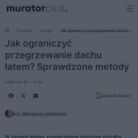
Technika
Dachy
Jak ograniczyć przegrzewanie dachu
latem? Sprawdzone metody
Jak ograniczyć
przegrzewanie dachu
latem? Sprawdzone metody
2026-06-18
11:55
Dodaj do Google
inż. Marianna Leśniewicz
W okresie letnim, powierzchnie dachowe potrafią