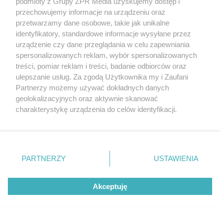
podmioty z Grupy ZPR Media uzyskujemy dostęp i
tak samo? Klasy i domieszki mają
przechowujemy informacje na urządzeniu oraz
znaczenie
przetwarzamy dane osobowe, takie jak unikalne
identyfikatory, standardowe informacje wysyłane przez
urządzenie czy dane przeglądania w celu zapewniania
spersonalizowanych reklam, wybór spersonalizowanych
treści, pomiar reklam i treści, badanie odbiorców oraz
ulepszanie usług. Za zgodą Użytkownika my i Zaufani
Partnerzy możemy używać dokładnych danych
geolokalizacyjnych oraz aktywnie skanować
charakterystykę urządzenia do celów identyfikacji.
Ponieważ cenimy Twoją prywatność, prosimy o zgodę na
korzystanie z tych technologii poprzez kliknięcie
„Akceptuję”. Zgoda jest dobrowolna i zawsze możesz ją
zmienić/wycofać klikając przycisk ustawień prywatności
PARTNERZY
USTAWIENIA
znajdujący się w lewym dolnym rogu strony
. Niektóre
rodzaje przetwarzania danych nie wymagają zgody
Akceptuję
użytkownika, ale masz prawo sprzeciwić się takiemu
przetwarzaniu. Preferencje będą miały zastosowanie tylko
na tej witrynie.