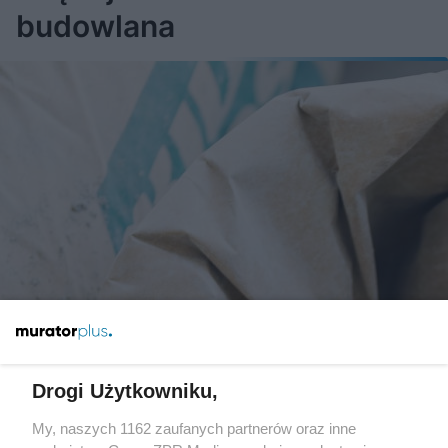
budowlana
Drogi Użytkowniku,
Dlaczego nie każdy cement działa
My, naszych 1162 zaufanych partnerów oraz inne