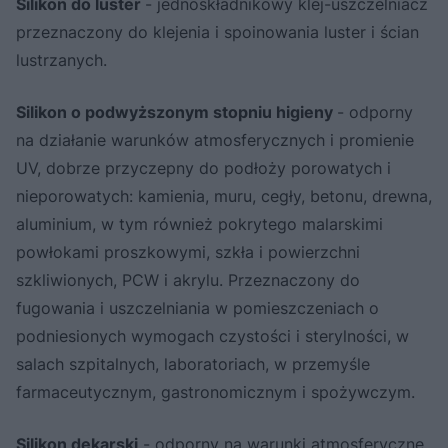
Silikon do luster
- jednoskładnikowy klej-uszczelniacz
przeznaczony do klejenia i spoinowania luster i ścian
lustrzanych.
Silikon o podwyższonym stopniu higieny
- odporny
na działanie warunków atmosferycznych i promienie
UV, dobrze przyczepny do podłoży porowatych i
nieporowatych: kamienia, muru, cegły, betonu, drewna,
aluminium, w tym również pokrytego malarskimi
powłokami proszkowymi, szkła i powierzchni
szkliwionych, PCW i akrylu. Przeznaczony do
fugowania i uszczelniania w pomieszczeniach o
podniesionych wymogach czystości i sterylności, w
salach szpitalnych, laboratoriach, w przemyśle
farmaceutycznym, gastronomicznym i spożywczym.
Silikon dekarski
- odporny na warunki atmosferyczne,