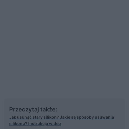
Przeczytaj także:
Jak usunąć stary silikon? Jakie są sposoby usuwania
silikonu? Instrukcja wideo