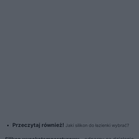
Przeczytaj również!
Jaki silikon do łazienki wybrać?
Silikon wysokotemperaturowy
- odporny na działanie