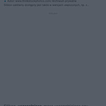
Autor: www.thinkstockphotos.com/ Archiwum prywatne
Silikon sanitarny dostępny jest także w wersjach ulepszonych, np. z
połyskiem lub jako szybko utwardzalny (całkowita odporność na wodę
po 2 godz. od nałożenia)
Silikon,
uszczelniacz
, masa uszczelniająca czy