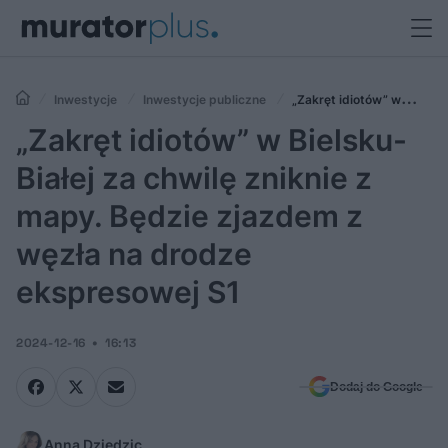
Inwestycje
Inwestycje publiczne
„Zakręt idiotów” w
Bielsku-Białej za chwilę zniknie z mapy. Będzie zjazdem z węzła na
„Zakręt idiotów” w Bielsku-
drodze ekspresowej S1
Białej za chwilę zniknie z
mapy. Będzie zjazdem z
węzła na drodze
ekspresowej S1
2024-12-16
16:13
Dodaj do Google
Anna Dziedzic