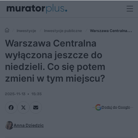
Inwestycje
Inwestycje publiczne
Warszawa Centralna
wyłączona jeszcze do niedzieli. Co się potem zmieni w tym miejscu?
Warszawa Centralna
wyłączona jeszcze do
niedzieli. Co się potem
zmieni w tym miejscu?
2025-11-13
15:35
Dodaj do Google
Anna Dziedzic