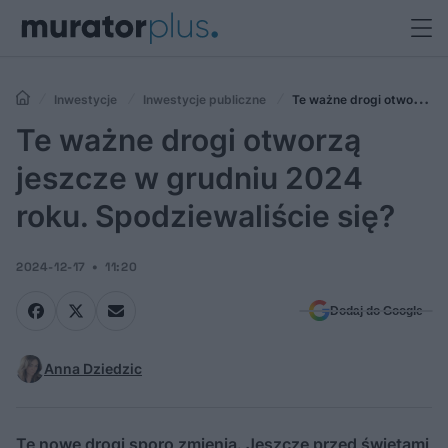
Inwestycje
Inwestycje publiczne
Te ważne drogi otworzą
jeszcze w grudniu 2024 roku. Spodziewaliście się?
Te ważne drogi otworzą
jeszcze w grudniu 2024
roku. Spodziewaliście się?
2024-12-17
11:20
Dodaj do Google
Anna Dziedzic
Te nowe drogi sporo zmienią. Jeszcze przed świętami