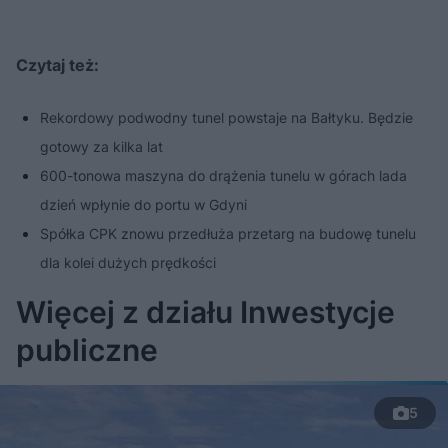
s
s
ł
d
d
y
o
o
c
t
p
Czytaj też:
u
r
z
ł
z
a
u
o
s
d
Rekordowy podwodny tunel powstaje na Bałtyku. Będzie
u
Â
gotowy za kilka lat
600-tonowa maszyna do drążenia tunelu w górach lada
dzień wpłynie do portu w Gdyni
Spółka CPK znowu przedłuża przetarg na budowę tunelu
dla kolei dużych prędkości
Więcej z działu Inwestycje
publiczne
5