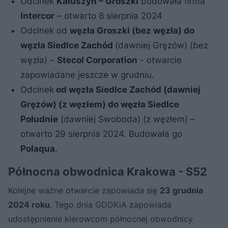
Odcinek
Kałuszyn – Groszki
budowała firma
Intercor
– otwarto 8 sierpnia 2024
Odcinek od
węzła Groszki (bez węzła) do
węzła Siedlce Zachód
(dawniej Gręzów) (bez
węzła) –
Stecol Corporation
- otwarcie
zapowiadane jeszcze w grudniu.
Odcinek
od węzła Siedlce Zachód (dawniej
Gręzów) (z węzłem) do węzła Siedlce
Południe
(dawniej Swoboda) (z węzłem) –
otwarto 29 sierpnia 2024. Budowała go
Polaqua
.
Północna obwodnica Krakowa - S52
Kolejne ważne otwarcie zapowiada się
23 grudnia
2024 roku
. Tego dnia GDDKiA zapowiada
udostępnienie kierowcom północnej obwodnicy