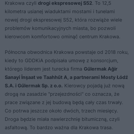
Krakowa czyli
drogi ekspresowej S52
. To 12,5
kilometra usianej wiaduktami mostami i tunelami
nowej drogi ekspresowej S52, która rozwiąże wiele
problemów komunikacyjnych miasta, bo pozwoli
kierowcom komfortowo ominąć centrum Krakowa.
Północna obwodnica Krakowa powstaje od 2018 roku,
kiedy to GDDKiA podpisała umowę z konsorcjum,
którego liderem jest turecka firma
Gűlermak Ağir
Sanayi İnşaat ve Taahhűt A, a partnerami Mosty Łódź
S.A. i Gűlermak Sp. z o.o.
Kierowcy pojadą już nową
drogą na zasadzie "przejezdności" co oznacza, że
prace związane z jej budową będą cały czas trwały.
Co potrwa jeszcze około dwóch, trzech miesięcy.
Droga będzie miała nawierzchnię bitumiczną, czyli
asfaltową. To bardzo ważna dla Krakowa trasa.