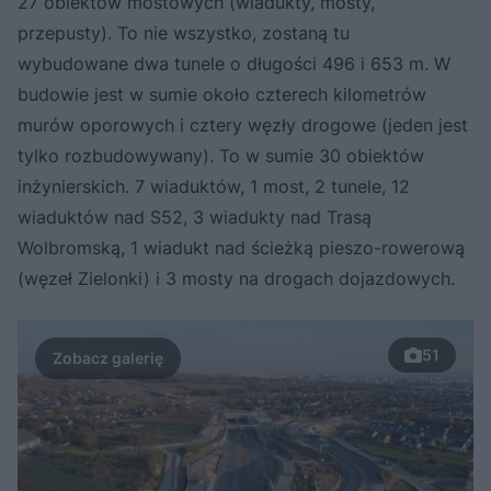
27 obiektów mostowych (wiadukty, mosty,
przepusty). To nie wszystko, zostaną tu
wybudowane dwa tunele o długości 496 i 653 m. W
budowie jest w sumie około czterech kilometrów
murów oporowych i cztery węzły drogowe (jeden jest
tylko rozbudowywany). To w sumie 30 obiektów
inżynierskich. 7 wiaduktów, 1 most, 2 tunele, 12
wiaduktów nad S52, 3 wiadukty nad Trasą
Wolbromską, 1 wiadukt nad ścieżką pieszo-rowerową
(węzeł Zielonki) i 3 mosty na drogach dojazdowych.
51