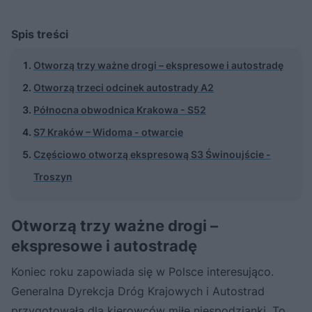
Spis treści
Otworzą trzy ważne drogi – ekspresowe i autostradę
Otworzą trzeci odcinek autostrady A2
Północna obwodnica Krakowa - S52
S7 Kraków – Widoma - otwarcie
Częściowo otworzą ekspresową S3 Świnoujście -
Troszyn
Otworzą trzy ważne drogi –
ekspresowe i autostradę
Koniec roku zapowiada się w Polsce interesująco.
Generalna Dyrekcja Dróg Krajowych i Autostrad
przygotowała dla kierowców miłe niespodzianki. To