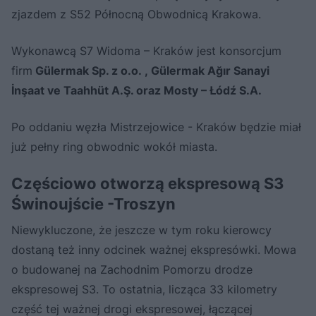
zjazdem z S52 Północną Obwodnicą Krakowa.
Wykonawcą S7 Widoma – Kraków jest konsorcjum
firm
Gülermak Sp. z o.o. , Gülermak Ağır Sanayi
İnşaat ve Taahhüt A.Ş. oraz Mosty – Łódź S.A.
Po oddaniu węzła Mistrzejowice - Kraków będzie miał
już pełny ring obwodnic wokół miasta.
Częściowo otworzą ekspresową S3
Świnoujście -Troszyn
Niewykluczone, że jeszcze w tym roku kierowcy
dostaną też inny odcinek ważnej ekspresówki. Mowa
o budowanej na Zachodnim Pomorzu drodze
ekspresowej S3. To ostatnia, licząca 33 kilometry
część tej ważnej drogi ekspresowej, łączącej