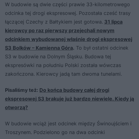
W budowie są dwie części prawie 33-kilometrowego
odcinka tej drogi ekspresowej. Pozostała cześć trasy
łączącej Czechy z Bałtykiem jest gotowa.
31 lipca
kierowcy po raz pierwszy przejechali nowym
odcinkiem wybudowanej właśnie drogi ekspresowej
S3 Bolków – Kamienna Góra
.
To był ostatni odcinek
S3 w budowie na Dolnym Śląsku. Budowa tej
ekspresówki na południu Polski została wówczas
zakończona. Kierowcy jadą tam dwoma tunelami.
Pisaliśmy też:
Do końca budowy całej drogi
ekspresowej S3 brakuje już bardzo niewiele. Kiedy ją
otworzą?
W budowie wciąż jest odcinek między Świnoujściem i
Troszynem. Podzielono go na dwa odcinki