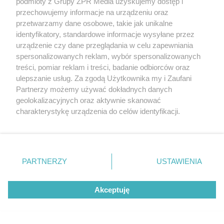
podmioty z Grupy ZPR Media uzyskujemy dostęp i
przechowujemy informacje na urządzeniu oraz
przetwarzamy dane osobowe, takie jak unikalne
identyfikatory, standardowe informacje wysyłane przez
urządzenie czy dane przeglądania w celu zapewniania
spersonalizowanych reklam, wybór spersonalizowanych
treści, pomiar reklam i treści, badanie odbiorców oraz
ulepszanie usług. Za zgodą Użytkownika my i Zaufani
Partnerzy możemy używać dokładnych danych
geolokalizacyjnych oraz aktywnie skanować
charakterystykę urządzenia do celów identyfikacji.
Ponieważ cenimy Twoją prywatność, prosimy o zgodę na
korzystanie z tych technologii poprzez kliknięcie
„Akceptuję”. Zgoda jest dobrowolna i zawsze możesz ją
zmienić/wycofać klikając przycisk ustawień prywatności
PARTNERZY
USTAWIENIA
znajdujący się w lewym dolnym rogu strony
. Niektóre
rodzaje przetwarzania danych nie wymagają zgody
Kluczowa inwestycja kolejowa na Pomorzu. W
Akceptuję
użytkownika, ale masz prawo sprzeciwić się takiemu
ziemię trafi aż 16 km pali
przetwarzaniu. Preferencje będą miały zastosowanie tylko
na tej witrynie.