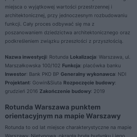
miejsca o wyjątkowej wartości przestrzennej i
architektonicznej, przy jednoczesnym rozbudowaniu
funkcji. Cały proces odbywać się ma z
poszanowaniem dziedzictwa architektonicznego oraz
podkreśleniem związku przeszłości z przyszłością.
Nazwa inwestycji
: Rotunda
Lokalizacja
: Warszawa, ul.
Marszałkowska 100/102
Funkcja
: placówka banku
Inwestor
: Bank PKO BP
Generalny wykonawca
: NDI
Projektant
: Gowin&Siuta
Rozpoczęcie budowy
:
grudzień 2016
Zakończenie budowy
: 2019
Rotunda Warszawa punktem
orientacyjnym na mapie Warszawy
Rotunda to od lat miejsce charakterystyczne na mapie
Warszawy. Nietypowa, okrągła bryła budynku i jego