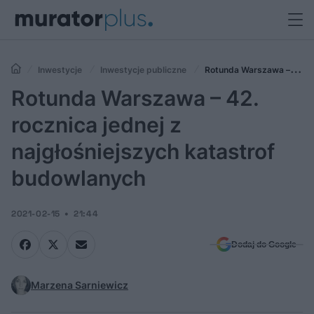
Inwestycje
Inwestycje publiczne
Rotunda Warszawa – 42.
rocznica jednej z najgłośniejszych katastrof budowlanych
Rotunda Warszawa – 42.
rocznica jednej z
najgłośniejszych katastrof
budowlanych
2021-02-15
21:44
Dodaj do Google
Marzena Sarniewicz