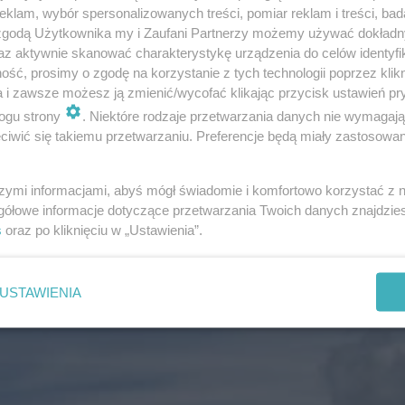
klam, wybór spersonalizowanych treści, pomiar reklam i treści, bad
 zgodą Użytkownika my i Zaufani Partnerzy możemy używać dokład
az aktywnie skanować charakterystykę urządzenia do celów identyfi
ść, prosimy o zgodę na korzystanie z tych technologii poprzez klikn
a i zawsze możesz ją zmienić/wycofać klikając przycisk ustawień pr
ogu strony
. Niektóre rodzaje przetwarzania danych nie wymagaj
iwić się takiemu przetwarzaniu. Preferencje będą miały zastosowanie
mln zł, to koszt przebudowy linii kolejowej, która prowadz
y – cytuje PAP Adamczyka. – Drugi most, również tutaj
szymi informacjami, abyś mógł świadomie i komfortowo korzystać z
gółowe informacje dotyczące przetwarzania Twoich danych znajdzi
, która już na tym odcinku przystosowana jest do przeja
s
oraz po kliknięciu w „Ustawienia”.
 przypadku pociągów towarowych 80 km/h – dodał min.
USTAWIENIA