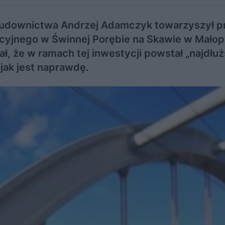
 i budownictwa Andrzej Adamczyk towarzyszył p
ncyjnego w Świnnej Porębie na Skawie w Mało
ł, że w ramach tej inwestycji powstał „najdłu
jak jest naprawdę.