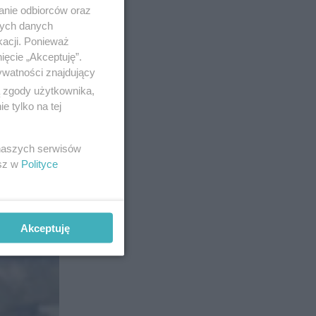
anie odbiorców oraz
nych danych
kacji. Ponieważ
ięcie „Akceptuję”.
ywatności znajdujący
ą zgody użytkownika,
 tylko na tej
i do
 naszych serwisów
esz w
Polityce
zdu
 Andrzej
Akceptuję