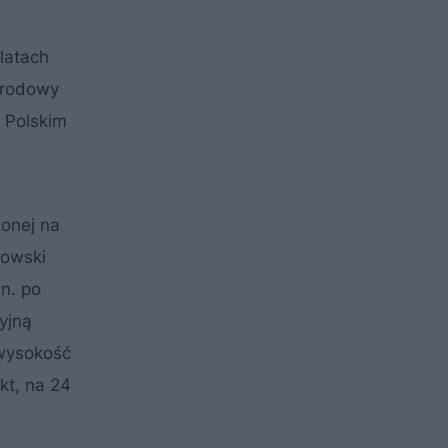
latach
arodowy
 Polskim
zonej na
kowski
n. po
yjną
wysokość
t, na 24