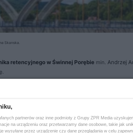
ma Skanska.
nika retencyjnego w Świnnej Porębie
Andrzej 
min.
ę.
niku,
fanych partnerów oraz inne podmioty z Grupy ZPR Media uzyskujem
cje na urządzeniu oraz przetwarzamy dane osobowe, takie jak unika
je wysyłane przez urządzenie czy dane przeglądania w celu zapewn