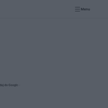
Menu
daj do Google