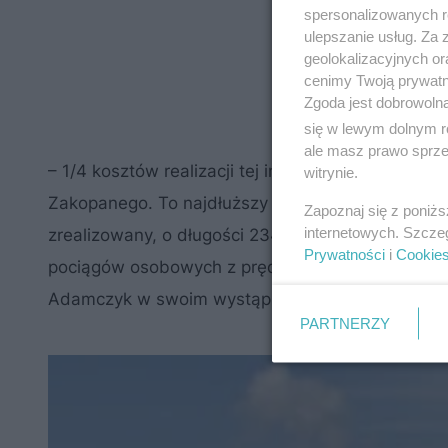
spersonalizowanych re
ulepszanie usług. Za
geolokalizacyjnych or
cenimy Twoją prywatno
Zgoda jest dobrowoln
się w lewym dolnym r
ale masz prawo sprzec
– 1/4 kosztów realizacji tej inwestycji, czyli 519 
witrynie.
Zakopanego. To najdłuższy w Polsce most kolejow
Zapoznaj się z poniż
internetowych. Szcze
zrealizowany, o długości 234 m, to linia kolejowa
Prywatności
i
Cookie
pociągów osobowych z prędkością 120 km/h, a w
Adamczyk w swoim wystąpieniu.
PARTNERZY