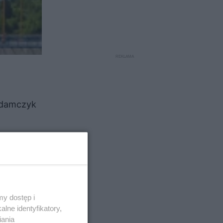
Adamczyk
y dostęp i
lne identyfikatory,
iania