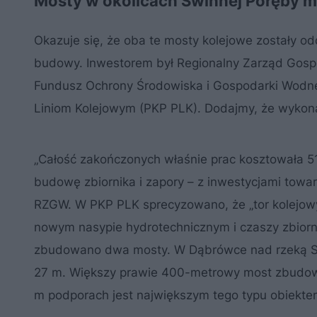
Mosty w okolicach Świnnej Poręby ma
Okazuje się, że oba te mosty kolejowe zostały od
budowy. Inwestorem był Regionalny Zarząd Gosp
Fundusz Ochrony Środowiska i Gospodarki Wodne
Liniom Kolejowym (PKP PLK). Dodajmy, że wykon
„Całość zakończonych właśnie prac kosztowała 51
budowę zbiornika i zapory – z inwestycjami tow
RZGW. W PKP PLK sprecyzowano, że „tor kolejowy
nowym nasypie hydrotechnicznym i czaszy zbiorn
zbudowano dwa mosty. W Dąbrówce nad rzeką S
27 m. Większy prawie 400-metrowy most zbudow
m podporach jest największym tego typu obiekt