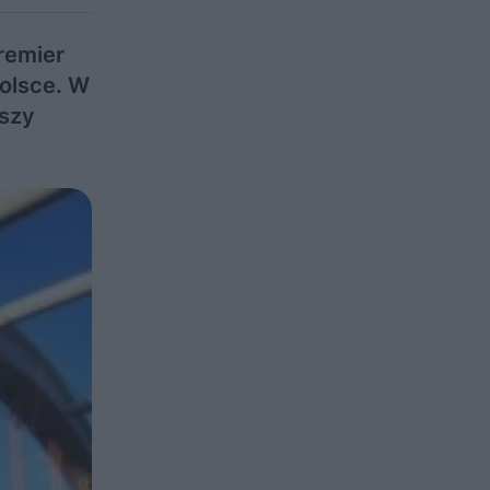
remier
polsce. W
ższy