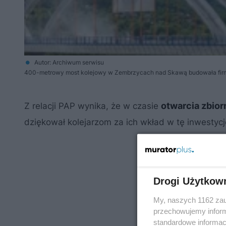
Autor: Archiwum serwisu
400-metrowy most kolejowy w Zembrzycach nad Skawą budowała fir
otwarcia zbior
Z relacji PAP wynika, że w czasie
dziękował kolejarzom za ich wkład w tę inwestycj
Drogi Użytkow
My, naszych 1162 zau
przechowujemy informa
standardowe informac