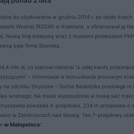
ją ponad 2 lata
dane do użytkowania w grudniu 2014 r. po około trzech 
odarki Wodnej (RZGW) w Krakowie, a sfinansował ją N
j. Nową linię kolejową wraz z mostami przekazano PKP
awcą była firma Skanska.
4,4 mln zł, co stanowi nieomal ¼ całej kwoty przeznac
arzyszącymi” – informował w komunikacie prasowym kra
 na odcinku Stryszów – Sucha Beskidzka przebiega m.i
ika wodnego. Na trasie wyposażonej w nową sieć trakc
tryszawka powstała 4-przęsłowa, 234 m przeprawa o 
ano w Zembrzycach nad Skawą. Ten 7-przęsłowy obiek
w Małopolsce
em
”
.