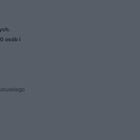
nych
.
0 osób i
lubuskiego