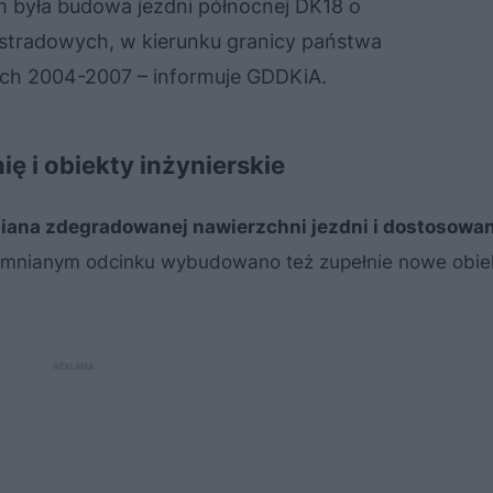
 była budowa jezdni północnej DK18 o
stradowych, w kierunku granicy państwa
ach 2004-2007 – informuje GDDKiA.
 i obiekty inżynierskie
ana zdegradowanej nawierzchni jezdni i dostosowa
mnianym odcinku wybudowano też zupełnie nowe obiek