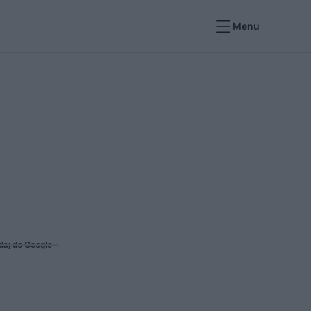
Menu
daj do Google