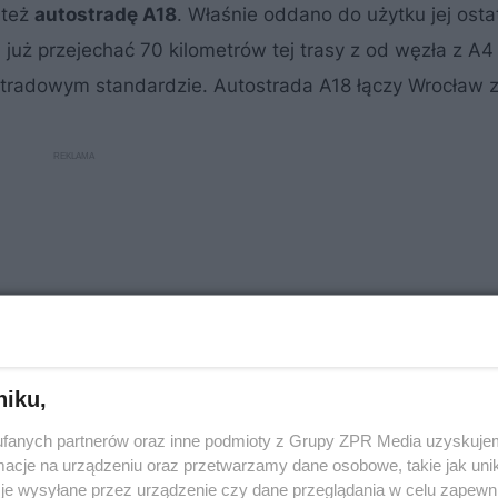
 też
autostradę A18
. Właśnie oddano do użytku jej osta
uż przejechać 70 kilometrów tej trasy z od węzła z A4
stradowym standardzie. Autostrada A18 łączy Wrocław z
niku,
fanych partnerów oraz inne podmioty z Grupy ZPR Media uzyskujem
cje na urządzeniu oraz przetwarzamy dane osobowe, takie jak unika
je wysyłane przez urządzenie czy dane przeglądania w celu zapewn