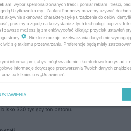
ojewództwie dolnośląskim.
Zaczyna się na granicy w
klam, wybór spersonalizowanych treści, pomiar reklam i treści, bad
 zgodą Użytkownika my i Zaufani Partnerzy możemy używać dokład
Golnice
.
az aktywnie skanować charakterystykę urządzenia do celów identyfi
ść, prosimy o zgodę na korzystanie z tych technologii poprzez klikn
a i zawsze możesz ją zmienić/wycofać klikając przycisk ustawień pr
yjnie w systemie „buduj”. Umowę z konsorcjum firm
Kob
ogu strony
. Niektóre rodzaje przetwarzania danych nie wymagaj
 Koszt robót wyniósł
260 mln zł.
iwić się takiemu przetwarzaniu. Preferencje będą miały zastosowanie
szymi informacjami, abyś mógł świadomie i komfortowo korzystać z
 TA TRASA BĘDZIE MIAŁA TRZY PASY?
gółowe informacje dotyczące przetwarzania Twoich danych znajdzi
s
oraz po kliknięciu w „Ustawienia”.
n betonu
USTAWIENIA
ę betonową. Do jej budowy i budowy nowych obiektów
 blisko 330 tysięcy ton betonu.
 stali.