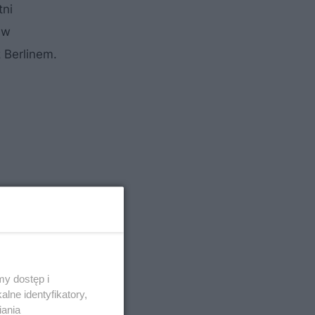
tni
 w
 Berlinem.
y dostęp i
lne identyfikatory,
iania