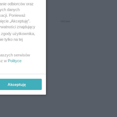
ojewództw
anie odbiorców oraz
nych danych
kacji. Ponieważ
ięcie „Akceptuję”.
ywatności znajdujący
ylarnia,
ą zgody użytkownika,
 tylko na tej
 naszych serwisów
esz w
Polityce
Akceptuję