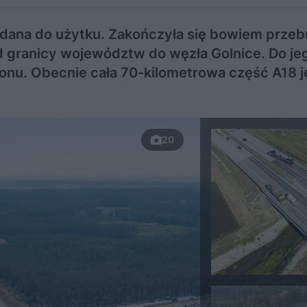
 oddana do użytku. Zakończyła się bowiem prz
d granicy województw do węzła Golnice. Do je
onu. Obecnie cała 70-kilometrowa część A18 je
20