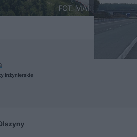
8
y inżynierskie
Olszyny