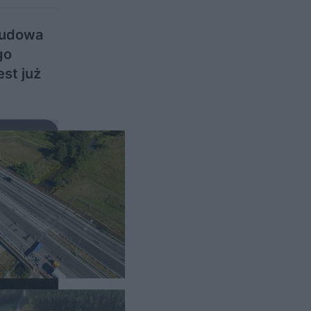
ebudowa
go
st już