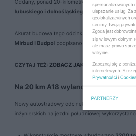
Oddany, ponad 20-kilometrowy odcinek leży w w
spersonalizowanych re
ulepszanie usług. Za
lubuskiego i dolnośląskiego, a kończyna węźle 
geolokalizacyjnych or
cenimy Twoją prywatno
Zgoda jest dobrowoln
Akurat budowa tego odcinka odbywała się tradyc
się w lewym dolnym r
Mirbud i Budpol
podpisano w styczniu 2021 roku.
ale masz prawo sprzec
witrynie.
Zapoznaj się z poniż
ZOBACZ JAK POWSTAJE S1. CZY
CZYTAJ TEŻ:
internetowych. Szcze
Prywatności
i
Cookie
Na 20 km A18 wylano 330 tysięcy to
PARTNERZY
Nowy autostradowy odcinek A18 ma nawierzchni
inżynierskich na jezdni południowej wykorzystano
W konstrukcje mostowe wbudowano
3200 ton