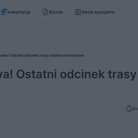
Inwestycje
Biznes
Akcje specjalne
towa! Ostatni odcinek trasy oddano kierowcom
a! Ostatni odcinek trasy
Do