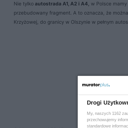
Nie tylko
autostrada A1, A2 i A4,
w Polsce mamy
przebudowany fragment. A to oznacza, że można j
Krzyżowej, do granicy w Olszynie w pełnym auto
Drogi Użytkow
My, naszych 1162 zau
przechowujemy informa
standardowe informac