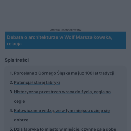
MATERIAŁ SPONSOROWANY
Debata o architekturze w Wolf Marszałkowska,
relacja
Spis treści
Porcelana z Górnego Śląska ma już 100 lat tradycji
Potencjał starej fabryki
Historyczna przestrzeń wraca do życia, cegła po
cegle
Katowiczanie widzą, że w tym miejscu dzieje się
dobrze
Dziś fabryka to miasto w mieście, czynne całą dobę