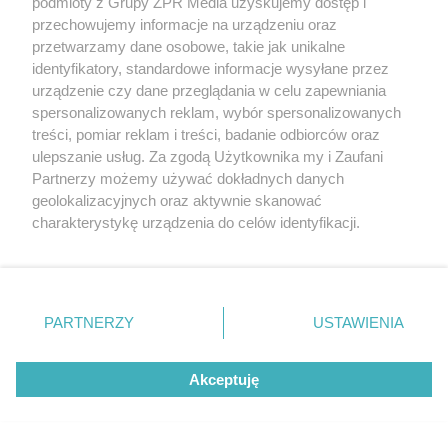
podmioty z Grupy ZPR Media uzyskujemy dostęp i
przechowujemy informacje na urządzeniu oraz
przetwarzamy dane osobowe, takie jak unikalne
A co z produkcją porcelany?
identyfikatory, standardowe informacje wysyłane przez
urządzenie czy dane przeglądania w celu zapewniania
Produkcja porcelany nigdy nie ustała i od 1925 roku
spersonalizowanych reklam, wybór spersonalizowanych
trwa nieprzerwanie do dziś. Zmieniła się oczywiście jej
treści, pomiar reklam i treści, badanie odbiorców oraz
skala i struktura. Kiedyś był to duży przemysł. Dziś na
ulepszanie usług. Za zgodą Użytkownika my i Zaufani
Partnerzy możemy używać dokładnych danych
terenie funkcjonuje raczej manufaktura. Kiedy w 2008
geolokalizacyjnych oraz aktywnie skanować
roku obiekty przejął syndyk masy upadłościowej,
charakterystykę urządzenia do celów identyfikacji.
elementy fabryki związane z produkcją zostały
Ponieważ cenimy Twoją prywatność, prosimy o zgodę na
korzystanie z tych technologii poprzez kliknięcie
wykupione przez firmę BGH Network i ta pod logiem
„Akceptuję”. Zgoda jest dobrowolna i zawsze możesz ją
„Porcelany Bogucice” nadal produkuje.
zmienić/wycofać klikając przycisk ustawień prywatności
PARTNERZY
USTAWIENIA
znajdujący się w lewym dolnym rogu strony
. Niektóre
rodzaje przetwarzania danych nie wymagają zgody
Akceptuję
użytkownika, ale masz prawo sprzeciwić się takiemu
przetwarzaniu. Preferencje będą miały zastosowanie tylko
na tej witrynie.