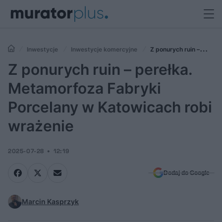
Inwestycje
Inwestycje komercyjne
Z ponurych ruin –
perełka. Metamorfoza Fabryki Porcelany w Katowicach robi wrażenie
Z ponurych ruin – perełka.
Metamorfoza Fabryki
Porcelany w Katowicach robi
wrażenie
2025-07-28
12:19
Dodaj do Google
Marcin Kasprzyk