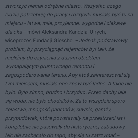
stworzyć niemal odrębne miasto. Wszystko czego
ludzie potrzebują do pracy i rozrywki musiało być tu na
miejscu - łatwe, miłe, przyjemne, wygodne i ciekawe
dla oka
– mówi Aleksandra Kandzia-Ulrych,
wiceprezes Fundacji Giesche.
– Jednak podstawowy
problem, by przyciągnąć najemców był taki, że
mieliśmy do czynienia z dużym obiektem
wymagającym gruntownego remontu i
zagospodarowania terenu. Aby ktoś zainteresował się
tym miejscem, musiało ono znów być ładne. A takie nie
było. Było zimno, brudno i brzydko. Przez dachy lała
się woda, nie było chodników. Za to wszędzie sporo
żelastwa, mnogość parkanów, suwnic, garaży,
przybudówek, które powstawały na przestrzeni lat i
kompletnie nie pasowały do historycznej zabudowy.
Nic nie zachęcało do tego, aby się tu zatrzymać
–