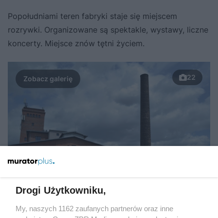
Popołudniami teren fabryki staje się miejscem
rozrywki. Organizowane są spektakle, wystawy, liczne
koncerty. Miejsce znów tętni życiem.
22
Drogi Użytkowniku,
My, naszych 1162 zaufanych partnerów oraz inne