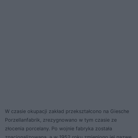
W czasie okupacji zakład przekształcono na Giesche
Porzellanfabrik, zrezygnowano w tym czasie ze
złocenia porcelany. Po wojnie fabryka została
znacjonalizowana, a w 1952 roku zmieniono jej nazwę