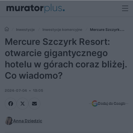
Inwestycje
Inwestycje komercyjne
Mercure Szczyrk
Resort: otwarcie gigantycznego hotelu w górach coraz bliżej. Co
Mercure Szczyrk Resort:
wiadomo?
otwarcie gigantycznego
hotelu w górach coraz bliżej.
Co wiadomo?
2024-07-04
13:05
Dodaj do Google
Anna Dziedzic