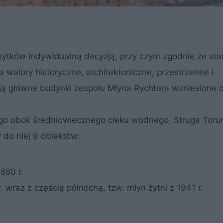
abytków indywidualną decyzją, przy czym zgodnie ze st
walory historyczne, architektoniczne, przestrzenne i
ają główne budynki zespołu Młyna Rychtera wzniesione
o obok średniowiecznego cieku wodnego, Struga Toru
 do niej 9 obiektów:
880 r.
wraz z częścią północną, tzw. młyn żytni z 1941 r.