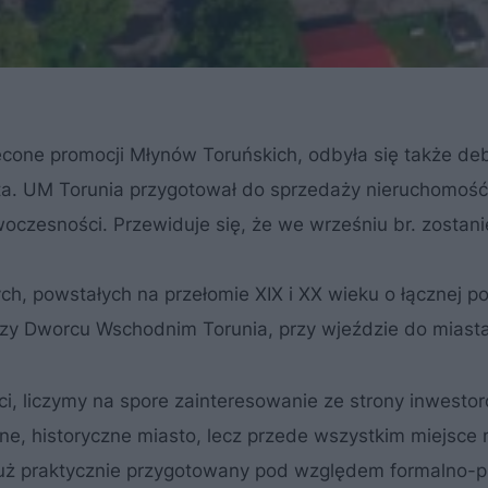
ęcone promocji Młynów Toruńskich, odbyła się także de
ta. UM Torunia przygotował do sprzedaży nieruchomość
czesności. Przewiduje się, że we wrześniu br. zostani
h, powstałych na przełomie XIX i XX wieku o łącznej p
rzy Dworcu Wschodnim Torunia, przy wjeździe do miasta
i, liczymy na spore zainteresowanie ze strony inwesto
ękne, historyczne miasto, lecz przede wszystkim miejsce
t już praktycznie przygotowany pod względem formalno