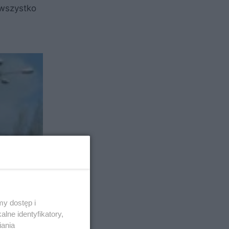
 wszystko
y dostęp i
lne identyfikatory,
iania