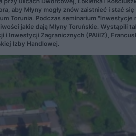
 przy ulicach Dworcowej, Łokietka i Kościuszk
ra, aby Młyny mogły znów zaistnieć i stać się 
um Torunia. Podczas seminarium "Inwestycje 
ości jakie dają Młyny Toruńskie. Wystąpili t
i i Inwestycji Zagranicznych (PAIiIZ), Francusk
iej Izby Handlowej.