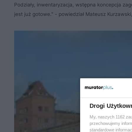
Podziały, inwentaryzacja, wstępna koncepcja za
jest już gotowe." - powiedział Mateusz Kurzawski,
Drogi Użytkow
My, naszych 1162 zau
przechowujemy informa
standardowe informac