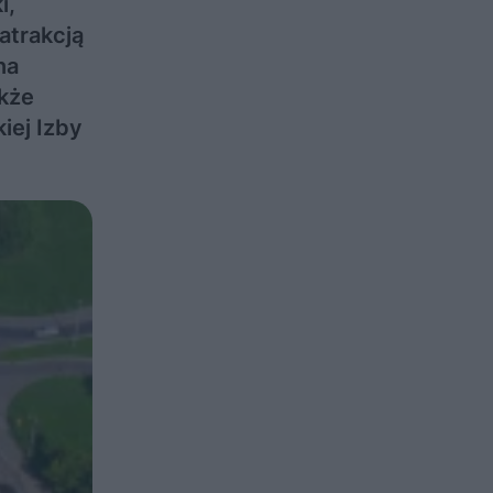
i,
atrakcją
na
akże
iej Izby