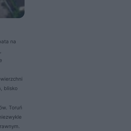
bata na
,
e
owierzchni
, blisko
rów. Toruń
 niezwykle
-prawnym.