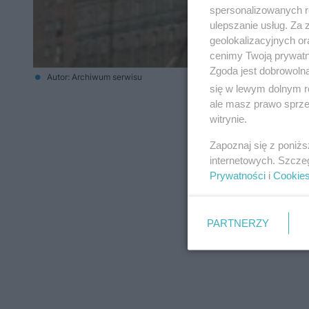
spersonalizowanych re
ulepszanie usług. Za
geolokalizacyjnych or
cenimy Twoją prywatno
Zgoda jest dobrowoln
Autor: Archiwum serwisu
się w lewym dolnym r
ale masz prawo sprzec
witrynie.
Zapoznaj się z poniż
internetowych. Szcze
Prywatności
i
Cookie
PARTNERZY