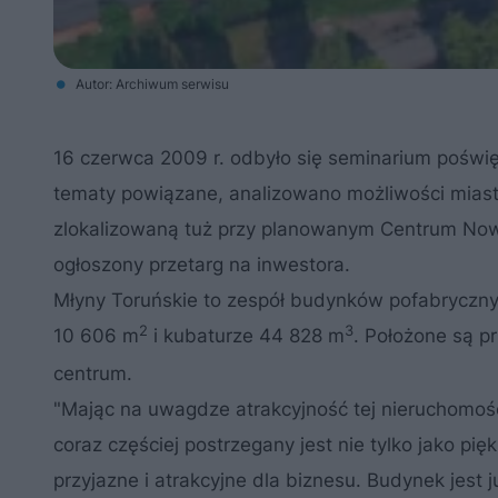
Autor: Archiwum serwisu
16 czerwca 2009 r. odbyło się seminarium poświ
tematy powiązane, analizowano możliwości mias
zlokalizowaną tuż przy planowanym Centrum Nowo
ogłoszony przetarg na inwestora.
Młyny Toruńskie to zespół budynków pofabrycznyc
2
3
10 606 m
i kubaturze 44 828 m
. Położone są p
centrum.
"Mając na uwagdze atrakcyjność tej nieruchomośc
coraz częściej postrzegany jest nie tylko jako pi
przyjazne i atrakcyjne dla biznesu. Budynek jes