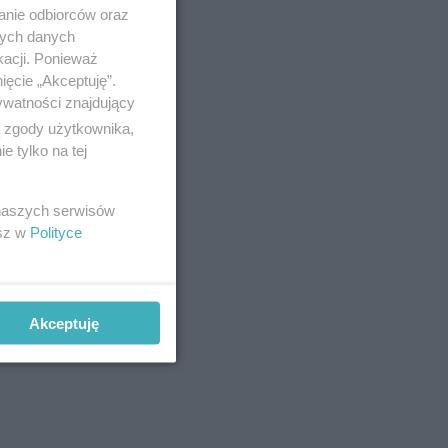
anie odbiorców oraz
nych danych
kacji. Ponieważ
ięcie „Akceptuję”.
ywatności znajdujący
ą zgody użytkownika,
 tylko na tej
 naszych serwisów
esz w
Polityce
Akceptuję