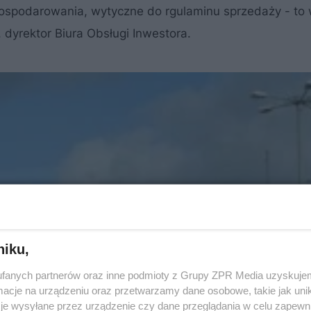
gospodarowania, wytyczne do rgulaminu sprzedaży - to
 dyrektor Biura Obsługi Inwestora.
niku,
fanych partnerów oraz inne podmioty z Grupy ZPR Media uzyskujem
cje na urządzeniu oraz przetwarzamy dane osobowe, takie jak unika
je wysyłane przez urządzenie czy dane przeglądania w celu zapewn