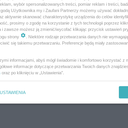
klam, wybór spersonalizowanych treści, pomiar reklam i treści, bad
 zgodą Użytkownika my i Zaufani Partnerzy możemy używać dokład
az aktywnie skanować charakterystykę urządzenia do celów identyfi
ść, prosimy o zgodę na korzystanie z tych technologii poprzez klikn
a i zawsze możesz ją zmienić/wycofać klikając przycisk ustawień pr
ogu strony
. Niektóre rodzaje przetwarzania danych nie wymagaj
iwić się takiemu przetwarzaniu. Preferencje będą miały zastosowanie
szymi informacjami, abyś mógł świadomie i komfortowo korzystać z
gółowe informacje dotyczące przetwarzania Twoich danych znajdzi
s
oraz po kliknięciu w „Ustawienia”.
USTAWIENIA