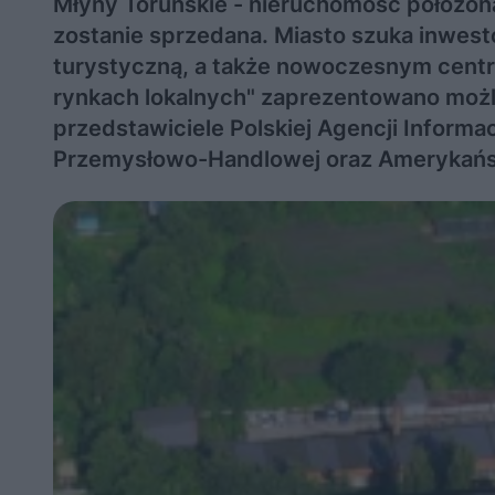
Młyny Toruńskie - nieruchomość położona
zostanie sprzedana. Miasto szuka inwesto
turystyczną, a także nowoczesnym centr
rynkach lokalnych" zaprezentowano możliw
przedstawiciele Polskiej Agencji Informacj
Przemysłowo-Handlowej oraz Amerykańsk