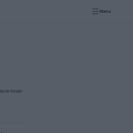
Menu
daj do Google