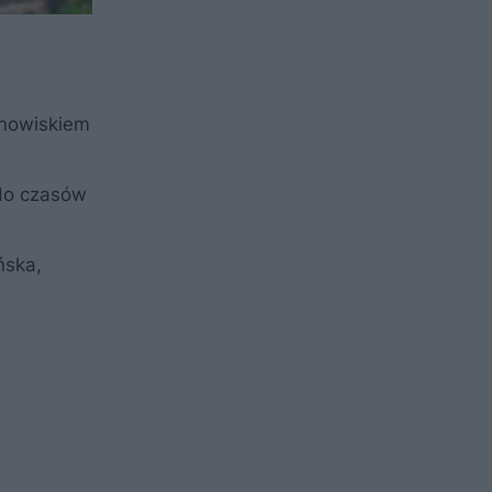
anowiskiem
 do czasów
ńska,