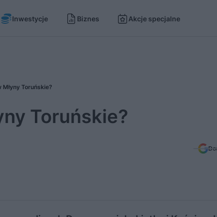
Inwestycje
Biznes
Akcje specjalne
w Młyny Toruńskie?
yny Toruńskie?
Do