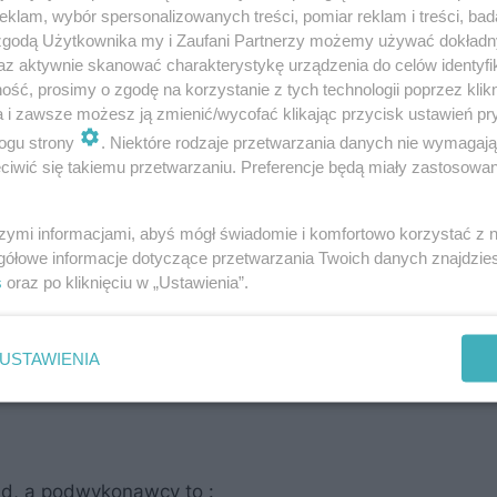
 okazało się procesem niezwykle wymagającym i skom
klam, wybór spersonalizowanych treści, pomiar reklam i treści, bad
 budowlane
na terenie dawnej fabryki Norblina ruszyły
 zgodą Użytkownika my i Zaufani Partnerzy możemy używać dokład
az aktywnie skanować charakterystykę urządzenia do celów identyfi
ę w listopadzie 2021.
ść, prosimy o zgodę na korzystanie z tych technologii poprzez klikn
a i zawsze możesz ją zmienić/wycofać klikając przycisk ustawień pr
ogu strony
. Niektóre rodzaje przetwarzania danych nie wymagaj
iwić się takiemu przetwarzaniu. Preferencje będą miały zastosowanie
szymi informacjami, abyś mógł świadomie i komfortowo korzystać z
gółowe informacje dotyczące przetwarzania Twoich danych znajdzi
s
oraz po kliknięciu w „Ustawienia”.
USTAWIENIA
d, a podwykonawcy to :