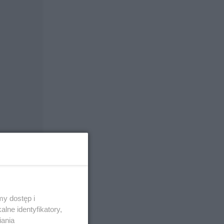
-hektarowy
y dostęp i
lne identyfikatory,
iania