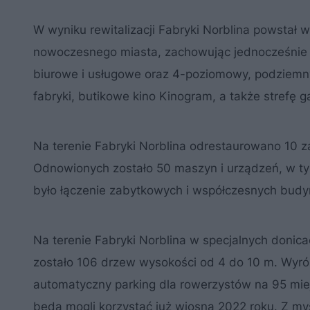
W wyniku rewitalizacji Fabryki Norblina powstał 
nowoczesnego miasta, zachowując jednocześnie s
biurowe i usługowe oraz 4-poziomowy, podziemn
fabryki, butikowe kino Kinogram, a także strefę
Na terenie Fabryki Norblina odrestaurowano 10 
Odnowionych zostało 50 maszyn i urządzeń, w t
było łączenie zabytkowych i współczesnych bud
Na terenie Fabryki Norblina w specjalnych doni
zostało 106 drzew wysokości od 4 do 10 m. Wyró
automatyczny parking dla rowerzystów na 95 mie
będą mogli korzystać już wiosną 2022 roku. Z my