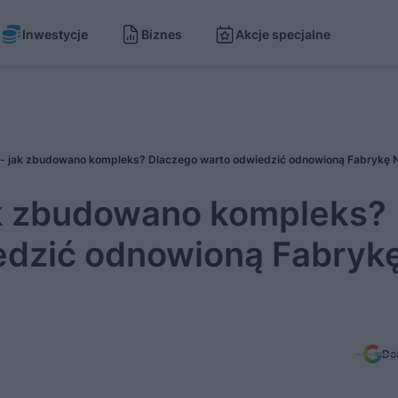
Inwestycje
Biznes
Akcje specjalne
 - jak zbudowano kompleks? Dlaczego warto odwiedzić odnowioną Fabrykę N
ak zbudowano kompleks?
edzić odnowioną Fabryk
Do