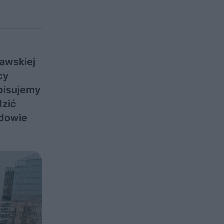
awskiej
cy
opisujemy
dzić
udowie