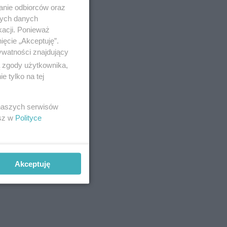
plikowanym
anie odbiorców oraz
 w
nych danych
kacji. Ponieważ
ięcie „Akceptuję”.
ywatności znajdujący
ą zgody użytkownika,
 tylko na tej
 naszych serwisów
esz w
Polityce
Akceptuję