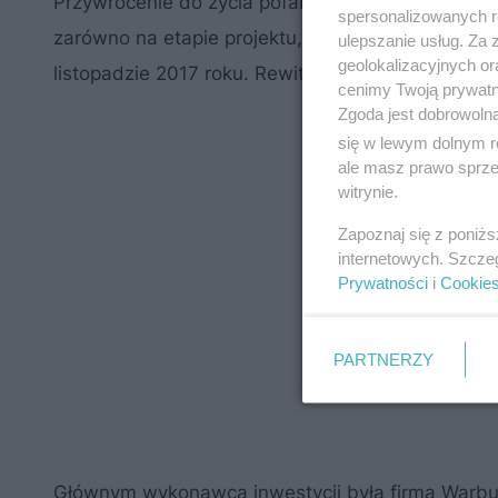
Przywrócenie do życia pofabrycznego kompleksu
spersonalizowanych re
Roboty
zarówno na etapie projektu, jak i budowy.
ulepszanie usług. Za
geolokalizacyjnych or
listopadzie 2017 roku. Rewitalizacja zakończyła si
cenimy Twoją prywatno
Zgoda jest dobrowoln
się w lewym dolnym r
ale masz prawo sprzec
witrynie.
Zapoznaj się z poniż
internetowych. Szcze
Prywatności
i
Cookie
PARTNERZY
Głównym wykonawcą inwestycji była firma Warbu