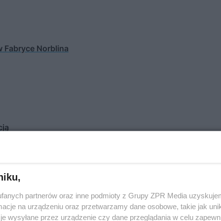
 Fabryce Norblina
cją
niku,
uch i T. Werner rozpoczęła się w 2008 roku, kiedy to 2
fanych partnerów oraz inne podmioty z Grupy ZPR Media uzyskujem
iej i Prostej został zakupiony przez Grupę Capital Park.
cje na urządzeniu oraz przetwarzamy dane osobowe, takie jak unika
je wysyłane przez urządzenie czy dane przeglądania w celu zapewn