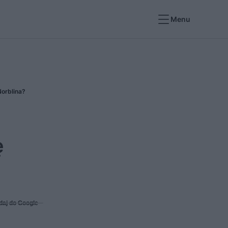
Menu
orblina?
ę
daj do Google