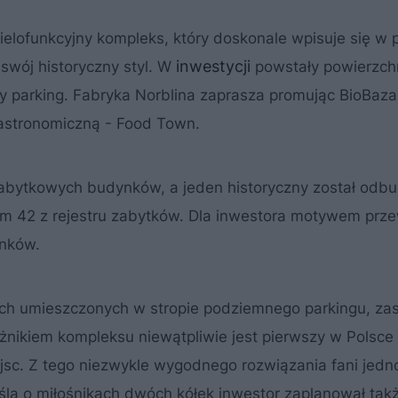
wielofunkcyjny kompleks, który doskonale wpisuje się w
inwestycji
wój historyczny styl. W
powstały powierzch
y parking. Fabryka Norblina zaprasza promując BioBaz
 gastronomiczną - Food Town.
zabytkowych budynków, a jeden historyczny został odb
ym 42 z rejestru zabytków. Dla inwestora motywem pr
ynków.
cach umieszczonych w stropie podziemnego parkingu, z
żnikiem kompleksu niewątpliwie jest pierwszy w Polsce
jsc. Z tego niezwykle wygodnego rozwiązania fani jed
ślą o miłośnikach dwóch kółek inwestor zaplanował takż