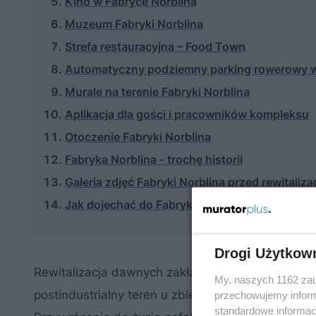
Kino w Fabryce Norblina
Muzeum Fabryki Norblina
Strefa restauracyjna – Food Town
Automatyczny podziemny parking rowerowy w
Murale na terenie Fabryki Norblina
Aplikacja dla gości i pracowników kompleksu
Otoczenie Fabryki Norblina
Fabryka Norblina - trochę historii
Galeria zdjęć Fabryki Norblina przed rewitaliza
Jak dojechać do Fabryki Norblina?
Drogi Użytkow
Rewitalizacja dawnych zakładów Norblin, Bracia B
My, naszych 1162 zau
postindustrialny teren u zbiegu ulic Żelaznej, Łuck
przechowujemy informa
standardowe informac