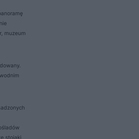
 panoramę
nie
ar, muzeum
udowany.
zewodnim
asadzonych
nośladów
e stojaki