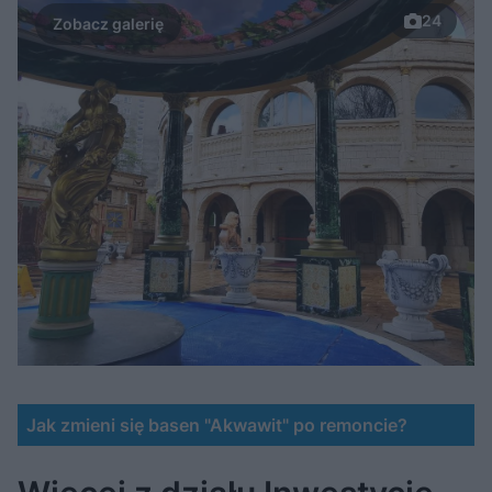
24
Jak zmieni się basen "Akwawit" po remoncie?