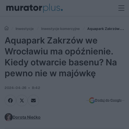
Inwestycje
Inwestycje komercyjne
Aquapark Zakrzów we
Wrocławiu ma opóźnienie. Kiedy otwarcie basenu? Na pewno nie w
Aquapark Zakrzów we
majówkę
Wrocławiu ma opóźnienie.
Kiedy otwarcie basenu? Na
pewno nie w majówkę
2024-04-26
8:42
Dodaj do Google
Dorota Niećko