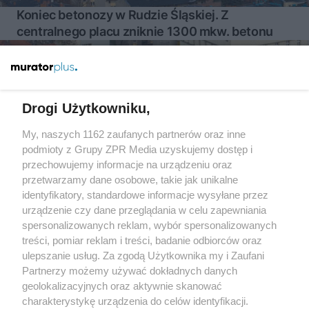
Koniec betonozy w Rudzie Śląskiej. Z
centralnego placu zniknie 1300 mkw. betonu
Więcej
Drogi Użytkowniku,
My, naszych 1162 zaufanych partnerów oraz inne
Żaden utwór zamieszczony w serwisie nie może być powielany i
podmioty z Grupy ZPR Media uzyskujemy dostęp i
rozpowszechniany lub dalej rozpowszechniany w jakikolwiek
sposób (w tym także elektroniczny lub mechaniczny) na
przechowujemy informacje na urządzeniu oraz
jakimkolwiek polu eksploatacji w jakiejkolwiek formie, włącznie z
przetwarzamy dane osobowe, takie jak unikalne
umieszczaniem w Internecie bez pisemnej zgody właściciela praw.
identyfikatory, standardowe informacje wysyłane przez
Jakiekolwiek użycie lub wykorzystanie utworów w całości lub w
części z naruszeniem prawa, tzn. bez właściwej zgody, jest
urządzenie czy dane przeglądania w celu zapewniania
zabronione pod groźbą kary i może być ścigane prawnie.
spersonalizowanych reklam, wybór spersonalizowanych
treści, pomiar reklam i treści, badanie odbiorców oraz
ulepszanie usług. Za zgodą Użytkownika my i Zaufani
Partnerzy możemy używać dokładnych danych
geolokalizacyjnych oraz aktywnie skanować
charakterystykę urządzenia do celów identyfikacji.