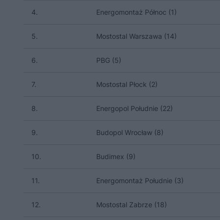
4.
Energomontaż Północ (1)
5.
Mostostal Warszawa (14)
6.
PBG (5)
7.
Mostostal Płock (2)
8.
Energopol Południe (22)
9.
Budopol Wrocław (8)
10.
Budimex (9)
11.
Energomontaż Południe (3)
12.
Mostostal Zabrze (18)