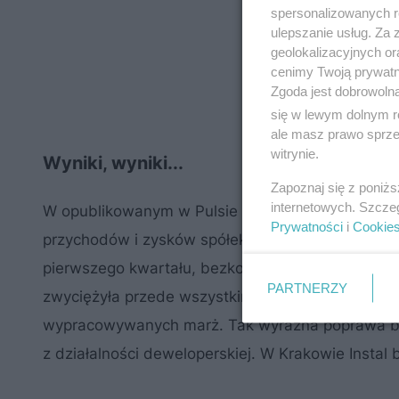
spersonalizowanych re
ulepszanie usług. Za
geolokalizacyjnych or
cenimy Twoją prywatno
Zgoda jest dobrowoln
się w lewym dolnym r
ale masz prawo sprzec
witrynie.
Wyniki, wyniki...
Zapoznaj się z poniż
internetowych. Szcze
W opublikowanym w Pulsie Biznesu rankingu spó
Prywatności
i
Cookie
przychodów i zysków spółek, ich rentowność, a t
pierwszego kwartału, bezkonkurencyjny okazał si
PARTNERZY
zwyciężyła przede wszystkim dzięki wysokiej dy
wypracowywanych marż. Tak wyraźna poprawa b
z działalności deweloperskiej. W Krakowie Instal