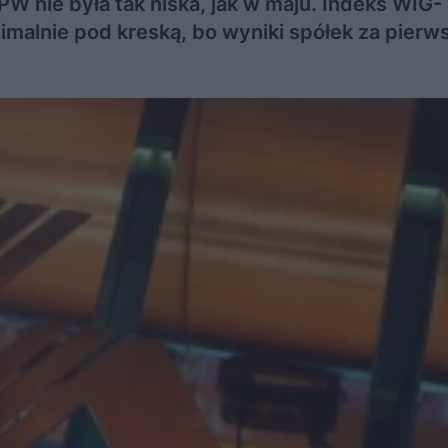
 nie była tak niska, jak w maju. Indeks WIG-
malnie pod kreską, bo wyniki spółek za pierw