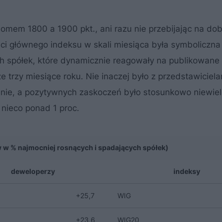
omem 1800 a 1900 pkt., ani razu nie przebijając na dob
ści głównego indeksu w skali miesiąca była symboliczna
łych spółek, które dynamicznie reagowały na publikowane
e trzy miesiące roku. Nie inaczej było z przedstawiciel
nie, a pozytywnych zaskoczeń było stosunkowo niewie
nieco ponad 1 proc.
 w % najmocniej rosnących i spadających spółek)
deweloperzy
indeksy
+25,7
WIG
+23,6
WIG20