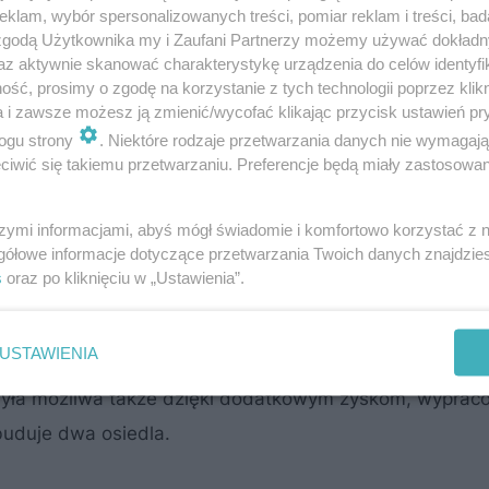
klam, wybór spersonalizowanych treści, pomiar reklam i treści, bad
 zgodą Użytkownika my i Zaufani Partnerzy możemy używać dokład
az aktywnie skanować charakterystykę urządzenia do celów identyfi
ść, prosimy o zgodę na korzystanie z tych technologii poprzez klikn
a i zawsze możesz ją zmienić/wycofać klikając przycisk ustawień pr
ogu strony
. Niektóre rodzaje przetwarzania danych nie wymagaj
iwić się takiemu przetwarzaniu. Preferencje będą miały zastosowanie
szymi informacjami, abyś mógł świadomie i komfortowo korzystać z
gółowe informacje dotyczące przetwarzania Twoich danych znajdzi
łek z branży budowlanej, w którym pod uwagę wzięto d
s
oraz po kliknięciu w „Ustawienia”.
akże stopień zadłużenia i płynność finansową po zakońc
ę krakowski
Instal
. Firma, kierowana przez Piotra Juszc
USTAWIENIA
namice zysków, wysokiej rentowności i poziomom
yła możliwa także dzięki dodatkowym zyskom, wypr
 buduje dwa osiedla.