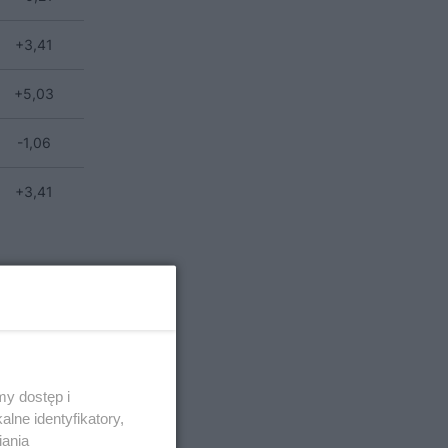
+3,41
+5,03
-1,06
+3,41
y dostęp i
lne identyfikatory,
iania