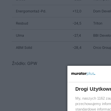
Energomontaż-Pd.
+12,0
Dom Deve
Resbud
-24,5
Triton
Ulma
-27,4
BBI Devel
ABM Solid
-28,4
Orco Grou
Źródło: GPW
Drogi Użytkow
My, naszych 1162 zau
przechowujemy informa
standardowe informac