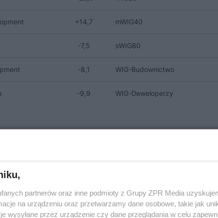
lopment
+14,7
mWIG40
-7,5
sWIG80
opment
-8,1
WIG-Budownictwo
p
-9,9
WIG-Deweloperzy
niku,
fanych partnerów oraz inne podmioty z Grupy ZPR Media uzyskujem
cje na urządzeniu oraz przetwarzamy dane osobowe, takie jak unika
je wysyłane przez urządzenie czy dane przeglądania w celu zapewn