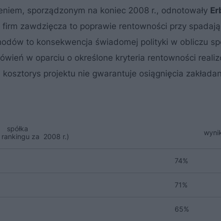
eniem, sporządzonym na koniec 2008 r., odnotowały
Er
z firm zawdzięcza to poprawie rentowności przy spadaj
hodów to konsekwencja świadomej polityki w obliczu sp
wień w oparciu o określone kryteria rentowności real
e kosztorys projektu nie gwarantuje osiągnięcia zakłada
spółka
wyni
 rankingu za 2008 r.)
74%
71%
65%