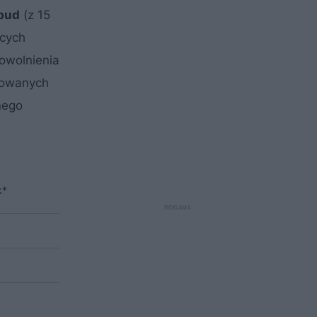
bud
(z 15
ących
owolnienia
izowanych
nego
k*