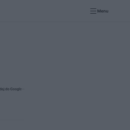
Menu
daj do Google