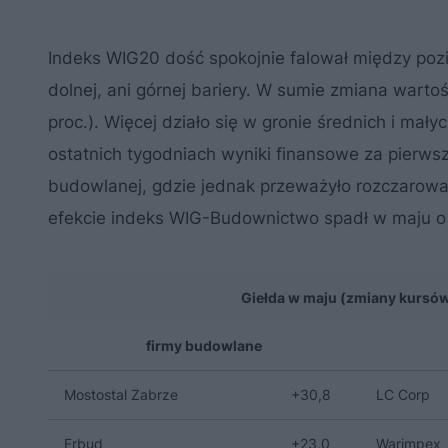
Indeks WIG20 dość spokojnie falował między pozi
dolnej, ani górnej bariery. W sumie zmiana warto
proc.). Więcej działo się w gronie średnich i ma
ostatnich tygodniach wyniki finansowe za pierwsz
budowlanej, gdzie jednak przeważyło rozczarowa
efekcie indeks WIG-Budownictwo spadł w maju o 
Giełda w maju (zmiany kursów
firmy budowlane
Mostostal Zabrze
+30,8
LC Corp
Erbud
+23,0
Warimpex