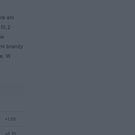
re ani
 (0,2
 w
ami branży
le. W
+1,05
+0,21