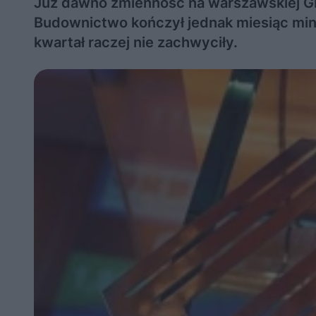
Już dawno zmienność na warszawskiej GPW
Budownictwo kończył jednak miesiąc mini
kwartał raczej nie zachwyciły.