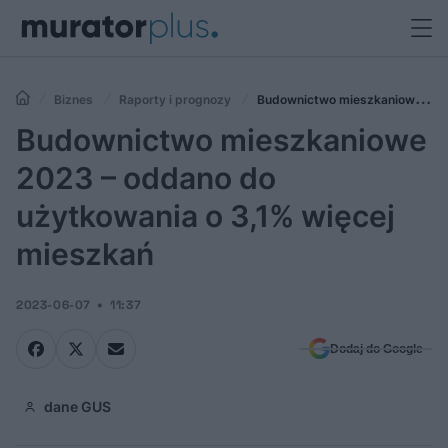
Biznes
Raporty i prognozy
Budownictwo mieszkaniowe
2023 – oddano do użytkowania o 3,1% więcej mieszkań
Budownictwo mieszkaniowe
2023 – oddano do
użytkowania o 3,1% więcej
mieszkań
2023-06-07
11:37
Dodaj do Google
dane GUS