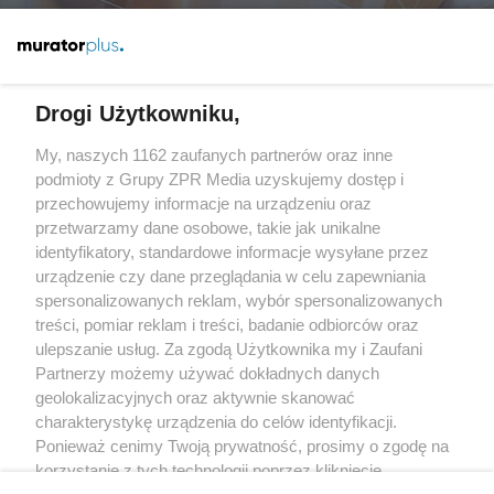
Więcej
Drogi Użytkowniku,
My, naszych 1162 zaufanych partnerów oraz inne
Żaden utwór zamieszczony w serwisie nie może być powielany i
rozpowszechniany lub dalej rozpowszechniany w jakikolwiek sposób
podmioty z Grupy ZPR Media uzyskujemy dostęp i
(w tym także elektroniczny lub mechaniczny) na jakimkolwiek polu
przechowujemy informacje na urządzeniu oraz
eksploatacji w jakiejkolwiek formie, włącznie z umieszczaniem w
przetwarzamy dane osobowe, takie jak unikalne
Internecie bez pisemnej zgody właściciela praw. Jakiekolwiek użycie
lub wykorzystanie utworów w całości lub w części z naruszeniem
identyfikatory, standardowe informacje wysyłane przez
prawa, tzn. bez właściwej zgody, jest zabronione pod groźbą kary i
urządzenie czy dane przeglądania w celu zapewniania
może być ścigane prawnie.
spersonalizowanych reklam, wybór spersonalizowanych
treści, pomiar reklam i treści, badanie odbiorców oraz
ulepszanie usług. Za zgodą Użytkownika my i Zaufani
Partnerzy możemy używać dokładnych danych
geolokalizacyjnych oraz aktywnie skanować
charakterystykę urządzenia do celów identyfikacji.
O nas
Ponieważ cenimy Twoją prywatność, prosimy o zgodę na
korzystanie z tych technologii poprzez kliknięcie
Informacje prawne