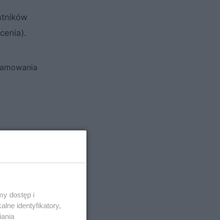
atników
cenia).
gramowania
y dostęp i
lne identyfikatory,
iania