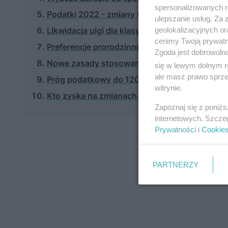
spersonalizowanych re
Podatki 2022 - zmiany w składce zdrowotnej
ulepszanie usług. Za
geolokalizacyjnych or
Likwidacja ulgi dla klasy średniej
cenimy Twoją prywatno
Preferencje prorodzinne w podatkach 2022
Zgoda jest dobrowoln
Nowe zasady stosowania kwoty wolnej od 20
się w lewym dolnym r
ale masz prawo sprzec
Próg podatkowy do 120 tys.
witrynie.
Kto zyska na zmianach w podatkach 2022 – p
Zapoznaj się z poniż
internetowych. Szcze
Prywatności
i
Cookie
PARTNERZY