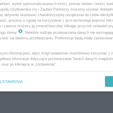
klam, wybór spersonalizowanych treści, pomiar reklam i treści, bad
 zgodą Użytkownika my i Zaufani Partnerzy możemy używać dokład
az aktywnie skanować charakterystykę urządzenia do celów identyfi
ść, prosimy o zgodę na korzystanie z tych technologii poprzez klikn
a i zawsze możesz ją zmienić/wycofać klikając przycisk ustawień pr
23
ogu strony
. Niektóre rodzaje przetwarzania danych nie wymagaj
iwić się takiemu przetwarzaniu. Preferencje będą miały zastosowanie
rzykłady
szymi informacjami, abyś mógł świadomie i komfortowo korzystać z
gółowe informacje dotyczące przetwarzania Twoich danych znajdzi
s
oraz po kliknięciu w „Ustawienia”.
USTAWIENIA