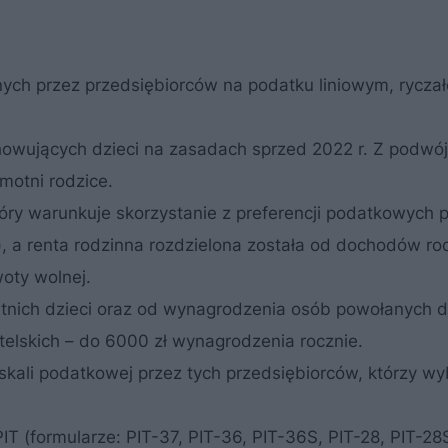
ych przez przedsiębiorców na podatku liniowym, ryczałc
howujących dzieci na zasadach sprzed 2022 r. Z podwó
motni rodzice.
óry warunkuje skorzystanie z preferencji podatkowych 
), a renta rodzinna rozdzielona została od dochodów ro
woty wolnej.
letnich dzieci oraz od wynagrodzenia osób powołanych 
telskich – do 6000 zł wynagrodzenia rocznie.
kali podatkowej przez tych przedsiębiorców, którzy wyb
IT (formularze: PIT-37, PIT-36, PIT-36S, PIT-28, PIT-28S