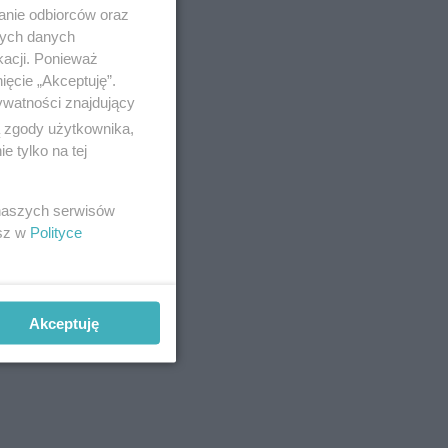
anie odbiorców oraz
nych danych
kacji. Ponieważ
ięcie „Akceptuję”.
ywatności znajdujący
ą zgody użytkownika,
 tylko na tej
 naszych serwisów
esz w
Polityce
Akceptuję