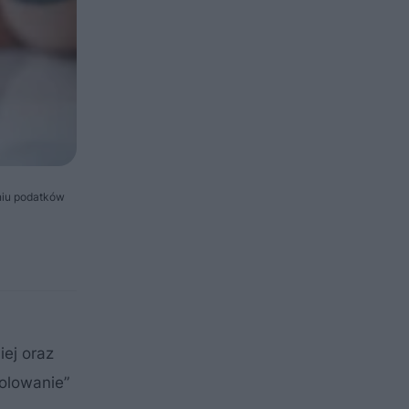
niu podatków
iej oraz
rolowanie”