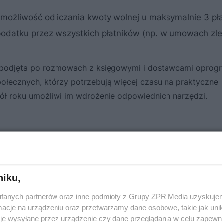
możliwość odliczania kwoty wolnej u maksymalnie 3 pł
odatku przez wszystkich płatników (np. w umowach zle
a podjęta po rozmowach z księgowymi i dostawcami opro
łecznych, którzy potrzebują więcej czasu na praktyczne
pół roku umożliwi im wdrożenie odpowiednich narzędzi.
y zarobisz więcej od lipca 2022
niku,
1 lipca
fanych partnerów oraz inne podmioty z Grupy ZPR Media uzyskujem
cje na urządzeniu oraz przetwarzamy dane osobowe, takie jak unika
je wysyłane przez urządzenie czy dane przeglądania w celu zapewn
otyczyć?