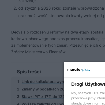
zaliczek);
od stycznia 2023 roku: zostaje wprowadzona 
oraz możliwość stosowania kwoty wolnej od p
Decyzja o rozłożeniu reformy na dwa etapy został
kadrowo-płacowego podczas procesu konsultacji spo
zaimplementowanie tych zmian. Przesunięcie ich o 
Źródło: Ministerstwo Finansów
Spis treści
Link do kalkulatora wynagrodzeń - sprawdź cz
Drogi Użytkow
Zmiany w podatkach 2022 - Niskie Podatki od 
My, naszych 1160 zau
Stawki PIT z 17% do 12%
przechowujemy informa
standardowe informac
Wyższe zaliczki od lipca na PIT - kogo będą d