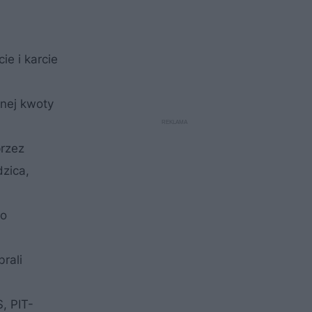
ie i karcie
jnej kwoty
przez
dzica,
do
rali
, PIT-