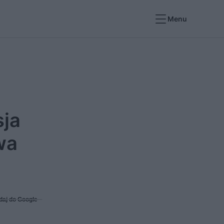
Menu
sja
wa
daj do Google