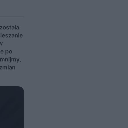
została
ieszanie
ów
ie po
omnijmy,
 zmian