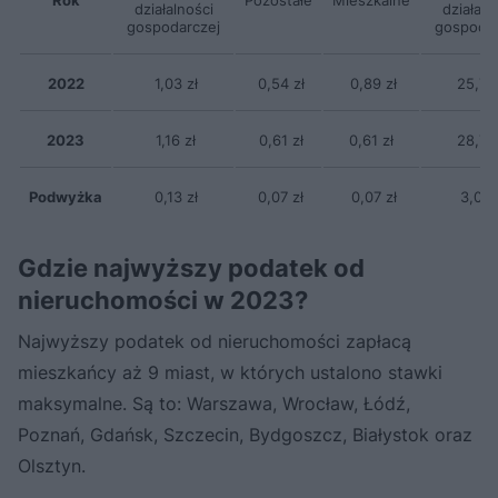
działalności
działaln
gospodarczej
gospodar
2022
1,03 zł
0,54 zł
0,89 zł
25,74 
2023
1,16 zł
0,61 zł
0,61 zł
28,78 
Podwyżka
0,13 zł
0,07 zł
0,07 zł
3,04 
Gdzie najwyższy podatek od
nieruchomości w 2023?
Najwyższy podatek od nieruchomości zapłacą
mieszkańcy aż 9 miast, w których ustalono stawki
maksymalne. Są to: Warszawa, Wrocław, Łódź,
Poznań, Gdańsk, Szczecin, Bydgoszcz, Białystok oraz
Olsztyn.