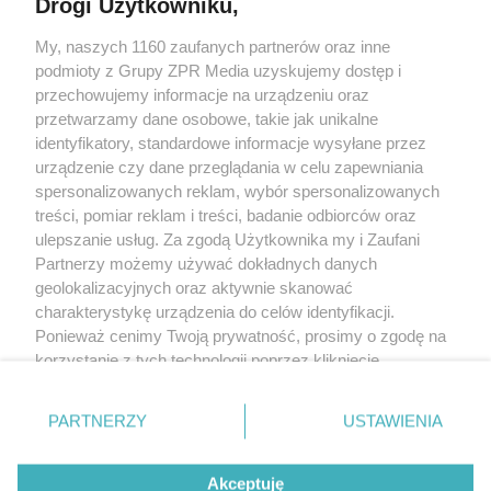
Drogi Użytkowniku,
My, naszych 1160 zaufanych partnerów oraz inne
Żaden utwór zamieszczony w serwisie nie może być powielany i
rozpowszechniany lub dalej rozpowszechniany w jakikolwiek sposób
podmioty z Grupy ZPR Media uzyskujemy dostęp i
(w tym także elektroniczny lub mechaniczny) na jakimkolwiek polu
przechowujemy informacje na urządzeniu oraz
eksploatacji w jakiejkolwiek formie, włącznie z umieszczaniem w
przetwarzamy dane osobowe, takie jak unikalne
Internecie bez pisemnej zgody właściciela praw. Jakiekolwiek użycie
lub wykorzystanie utworów w całości lub w części z naruszeniem
identyfikatory, standardowe informacje wysyłane przez
prawa, tzn. bez właściwej zgody, jest zabronione pod groźbą kary i
urządzenie czy dane przeglądania w celu zapewniania
może być ścigane prawnie.
spersonalizowanych reklam, wybór spersonalizowanych
treści, pomiar reklam i treści, badanie odbiorców oraz
ulepszanie usług. Za zgodą Użytkownika my i Zaufani
Partnerzy możemy używać dokładnych danych
geolokalizacyjnych oraz aktywnie skanować
charakterystykę urządzenia do celów identyfikacji.
O nas
Ponieważ cenimy Twoją prywatność, prosimy o zgodę na
korzystanie z tych technologii poprzez kliknięcie
Informacje prawne
„Akceptuję”. Zgoda jest dobrowolna i zawsze możesz ją
zmienić/wycofać klikając przycisk ustawień prywatności
Nasze serwisy
PARTNERZY
USTAWIENIA
znajdujący się w lewym dolnym rogu strony
. Niektóre
© 2026 Grupa ZPR Media
rodzaje przetwarzania danych nie wymagają zgody
Akceptuję
użytkownika, ale masz prawo sprzeciwić się takiemu