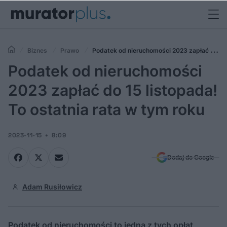
Biznes
Prawo
Podatek od nieruchomości 2023 zapłać do
15 listopada! To ostatnia rata w tym roku
Podatek od nieruchomości
2023 zapłać do 15 listopada!
To ostatnia rata w tym roku
2023-11-15
8:09
Dodaj do Google
Adam Rusiłowicz
Podatek od nieruchomości to jedna z tych opłat,