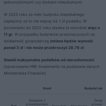
jednorodzinnymi czy blokami mieszkalnymi.
W 2023 roku za metr budynku mieszkalnego
zapłacimy za to nie więcej niż 1 zł podatku. W
porównaniu do 2022 roku stawka ta wzrośnie
więc o
11 gr
. W przypadku budynków przeznaczonych na
działalność gospodarczą
zmiana będzie wynosić
ponad 3 zł
i
nie może przekroczyć 28,78 zł
.
Stawki maksymalne podatków od nieruchomości
(opracowanie HRE Investments na podstawie danych
Ministerstwa Finansów)
Grunt
Budynki lub i
Związane z
Związan
prowadzeniem
prowadz
Rok
Pozostałe
Mieszkalne