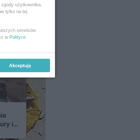
ą zgody użytkownika,
 tylko na tej
 naszych serwisów
esz w
Polityce
Akceptuję
ia
ry i