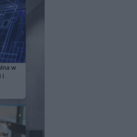
alna w
 i