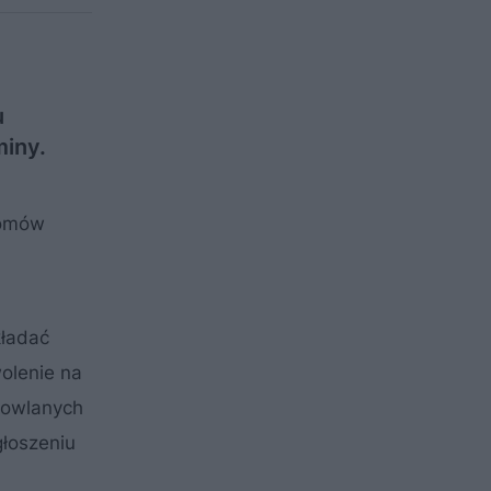
u
miny.
domów
kładać
olenie na
dowlanych
głoszeniu