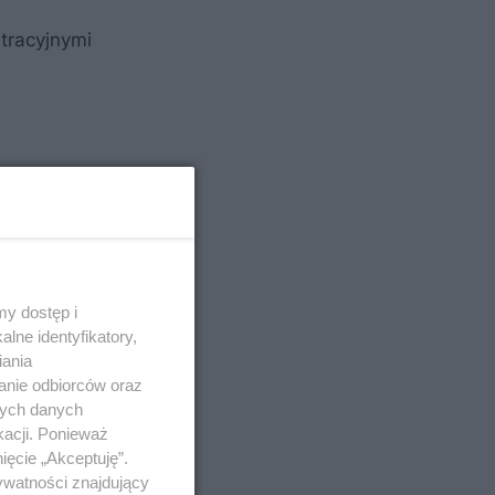
tracyjnymi
y dostęp i
lne identyfikatory,
iania
anie odbiorców oraz
nych danych
kacji. Ponieważ
ięcie „Akceptuję”.
ywatności znajdujący