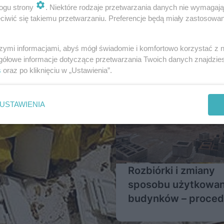
ogu strony
. Niektóre rodzaje przetwarzania danych nie wymagaj
iwić się takiemu przetwarzaniu. Preferencje będą miały zastosowanie
szymi informacjami, abyś mógł świadomie i komfortowo korzystać z
gółowe informacje dotyczące przetwarzania Twoich danych znajdzi
s
oraz po kliknięciu w „Ustawienia”.
USTAWIENIA
Rozbiórki i zmiany
sposobu użytkowan
budynków – procedu
obowiązki