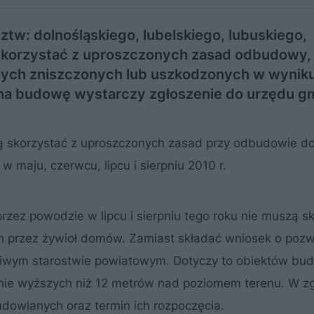
tw: dolnośląskiego, lubelskiego, lubuskiego,
 skorzystać z uproszczonych zasad odbudowy,
nych zniszczonych lub uszkodzonych w wynik
na budowę wystarczy zgłoszenie do urzędu g
ą skorzystać z uproszczonych zasad przy odbudowie 
w maju, czerwcu, lipcu i sierpniu 2010 r.
ez powodzie w lipcu i sierpniu tego roku nie muszą s
 przez żywioł domów. Zamiast składać wniosek o pozw
iwym starostwie powiatowym. Dotyczy to obiektów bu
 i nie wyższych niż 12 metrów nad poziomem terenu. W z
dowlanych oraz termin ich rozpoczęcia.