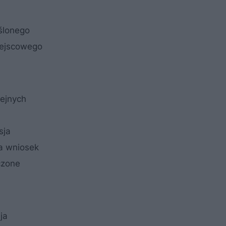
ślonego
iejscowego
lejnych
sja
na wniosek
czone
ja