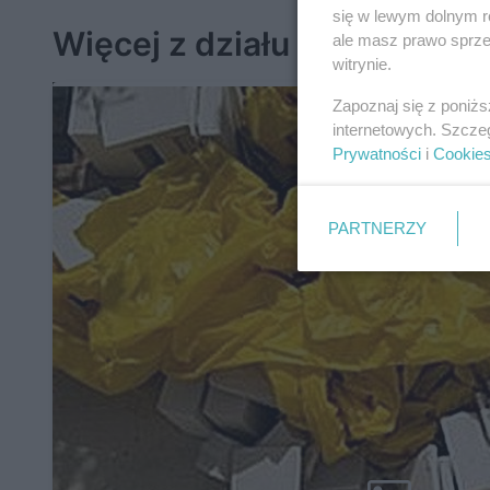
się w lewym dolnym r
Więcej z działu Prawo
ale masz prawo sprzec
witrynie.
Zapoznaj się z poniż
internetowych. Szcze
Prywatności
i
Cookie
PARTNERZY