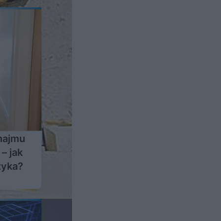
najmu
– jak
zyka?