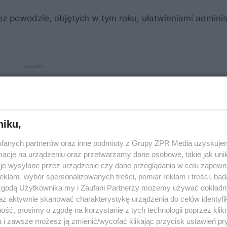
z powodzie, objętych w tym roku, ułatwieniami adminis
niku,
fanych partnerów oraz inne podmioty z Grupy ZPR Media uzyskujem
cje na urządzeniu oraz przetwarzamy dane osobowe, takie jak unika
je wysyłane przez urządzenie czy dane przeglądania w celu zapewn
klam, wybór spersonalizowanych treści, pomiar reklam i treści, bad
 zgodą Użytkownika my i Zaufani Partnerzy możemy używać dokład
az aktywnie skanować charakterystykę urządzenia do celów identyfi
ść, prosimy o zgodę na korzystanie z tych technologii poprzez klikn
a i zawsze możesz ją zmienić/wycofać klikając przycisk ustawień pr