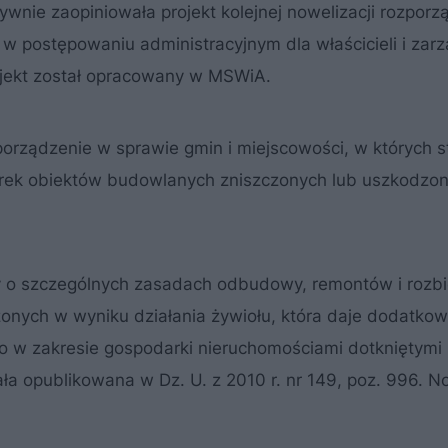
wnie zaopiniowała projekt kolejnej nowelizacji rozporz
 w postępowaniu administracyjnym dla właścicieli i za
ojekt został opracowany w MSWiA.
orządzenie w sprawie gmin i miejscowości, w których s
rek obiektów budowlanych zniszczonych lub uszkodzo
wy o szczególnych zasadach odbudowy, remontów i rozb
nych w wyniku działania żywiołu, która daje dodatko
o w zakresie gospodarki nieruchomościami dotkniętymi 
a opublikowana w Dz. U. z 2010 r. nr 149, poz. 996. N