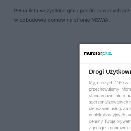
Pełna lista wszystkich gmin poszkodowanych prze
w odbudowie domów na stronie MSWiA.
Drogi Użytkow
My, naszych 1160 zau
przechowujemy informa
standardowe informac
spersonalizowanych re
ulepszanie usług. Za
geolokalizacyjnych or
cenimy Twoją prywatno
Zgoda jest dobrowoln