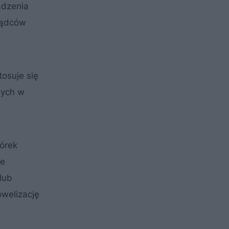
ądzenia
rządców
tosuje się
nych w
iórek
we
lub
owelizację