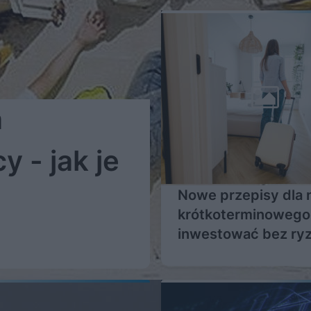
a
 - jak je
Nowe przepisy dla 
krótkoterminowego 
inwestować bez ry