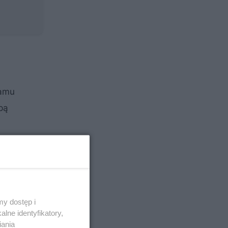
ramu
pą
y dostęp i
lne identyfikatory,
iania