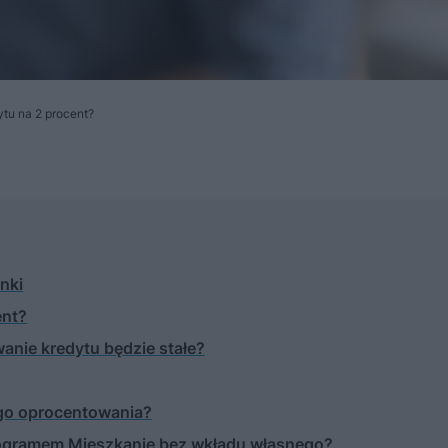
ytu na 2 procent?
nki
ent?
anie kredytu będzie stałe?
ego oprocentowania?
rogramem Mieszkanie bez wkładu własnego?