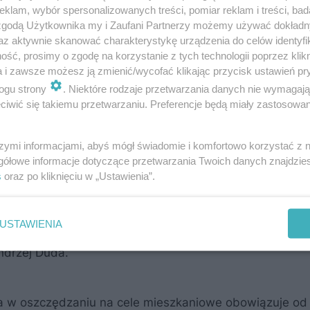
klam, wybór spersonalizowanych treści, pomiar reklam i treści, bad
 zgodą Użytkownika my i Zaufani Partnerzy możemy używać dokład
az aktywnie skanować charakterystykę urządzenia do celów identyfi
ść, prosimy o zgodę na korzystanie z tych technologii poprzez klikn
a i zawsze możesz ją zmienić/wycofać klikając przycisk ustawień pr
ogu strony
. Niektóre rodzaje przetwarzania danych nie wymagaj
iwić się takiemu przetwarzaniu. Preferencje będą miały zastosowanie
e Mieszkanie?
szymi informacjami, abyś mógł świadomie i komfortowo korzystać z
gółowe informacje dotyczące przetwarzania Twoich danych znajdzi
s
oraz po kliknięciu w „Ustawienia”.
 ustawą o pomocy państwa w oszczędzaniu na cele mie
USTAWIENIA
anie, którego jednym z filarów jest Bezpieczny Kredyt
ndrzej Duda.
 w oszczędzaniu na cele mieszkaniowe obowiązuje od 