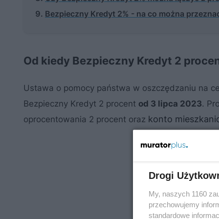
Bezpieczny Kredyt 2% - na co można przezna
Od kiedy Bezpieczny Kredyt 2 proce
Ustawa o pomocy państwa w oszczędzaniu na c
Bezpieczny Kredyt 2 procent
od 3 lipca 2023
. Pr
konto mieszkani
oprocentowania 2 procent oraz
Drogi Użytkow
My, naszych 1160 zau
przechowujemy informa
standardowe informac