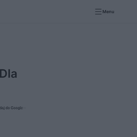
Menu
 Dla
daj do Google