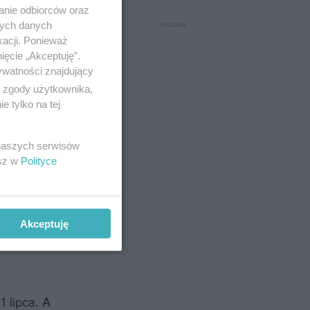
anie odbiorców oraz
nych danych
kacji. Ponieważ
ięcie „Akceptuję”.
ywatności znajdujący
ą zgody użytkownika,
 tylko na tej
 naszych serwisów
esz w
Polityce
szkaniowe,
Akceptuję
 2 procent
A
1 lipca.