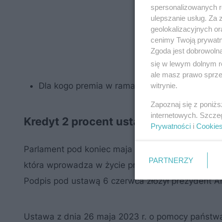
spersonalizowanych re
ulepszanie usług. Za
geolokalizacyjnych or
cenimy Twoją prywatno
Zgoda jest dobrowoln
się w lewym dolnym r
ale masz prawo sprzec
Dla kogo premia w ramach programu Pierwsz
witrynie.
Zapoznaj się z poniż
internetowych. Szcze
Kredyt 2 procent ustawa
Prywatności
i
Cookie
Parlament pod koniec maja zakończył pracę nad
PARTNERZY
która wprowadza w życie program Pierwsze Mieszk
Podpis pod ustawą 6 czerwca złożył prezydent A
Ustawa z dnia 26 maja 2023 r. o pomocy państwa