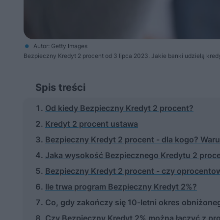
Autor: Getty Images
Bezpieczny Kredyt 2 procent od 3 lipca 2023. Jakie banki udzielą kred
Spis treści
Od kiedy Bezpieczny Kredyt 2 procent?
Kredyt 2 procent ustawa
Bezpieczny Kredyt 2 procent - dla kogo? Waru
Jaka wysokość Bezpiecznego Kredytu 2 proc
Bezpieczny Kredyt 2 procent - czy oprocentow
Ile trwa program Bezpieczny Kredyt 2%?
Co, gdy zakończy się 10-letni okres obniżon
Czy Bezpieczny Kredyt 2% można łączyć z p