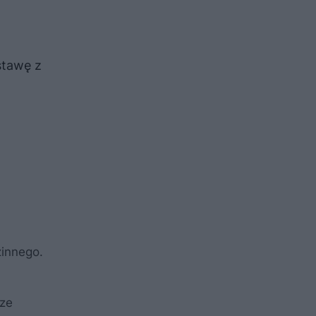
stawę z
zinnego.
ze