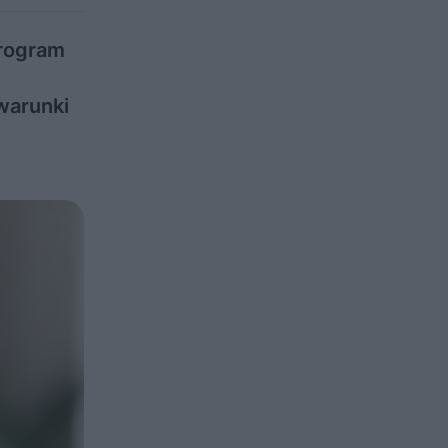
Program
warunki