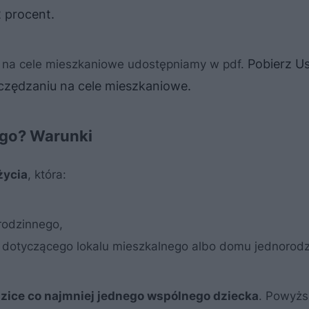
2 procent.
Pobierz U
 na cele mieszkaniowe udostępniamy w pdf.
czędzaniu na cele mieszkaniowe.
ogo? Warunki
życia
, która:
rodzinnego,
wa dotyczącego lokalu mieszkalnego albo domu jednorod
zice co najmniej jednego wspólnego dziecka
. Powyżs