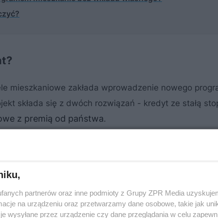
czyć?
nt?
ele mieszkaniowe zakłada wprowadzenie nowego prog
ojekt składa się z dwóch rozwiązań - kredyt ze stałą sto
owe z premią od państwa
.
niku,
fanych partnerów oraz inne podmioty z Grupy ZPR Media uzyskujem
cje na urządzeniu oraz przetwarzamy dane osobowe, takie jak unika
je wysyłane przez urządzenie czy dane przeglądania w celu zapewn