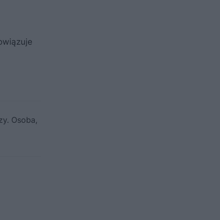
owiązuje
zy. Osoba,