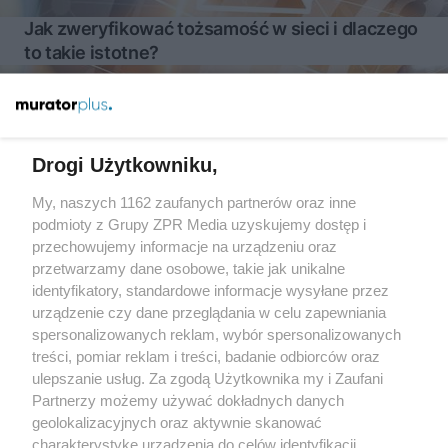
Jak zweryfikować tożsamość w sieci i dlaczego
to takie istotne?
Więcej
Drogi Użytkowniku,
My, naszych 1162 zaufanych partnerów oraz inne
Żaden utwór zamieszczony w serwisie nie może być powielany i
podmioty z Grupy ZPR Media uzyskujemy dostęp i
rozpowszechniany lub dalej rozpowszechniany w jakikolwiek
sposób (w tym także elektroniczny lub mechaniczny) na
przechowujemy informacje na urządzeniu oraz
jakimkolwiek polu eksploatacji w jakiejkolwiek formie, włącznie z
przetwarzamy dane osobowe, takie jak unikalne
umieszczaniem w Internecie bez pisemnej zgody właściciela praw.
Jakiekolwiek użycie lub wykorzystanie utworów w całości lub w
identyfikatory, standardowe informacje wysyłane przez
części z naruszeniem prawa, tzn. bez właściwej zgody, jest
urządzenie czy dane przeglądania w celu zapewniania
zabronione pod groźbą kary i może być ścigane prawnie.
spersonalizowanych reklam, wybór spersonalizowanych
treści, pomiar reklam i treści, badanie odbiorców oraz
ulepszanie usług. Za zgodą Użytkownika my i Zaufani
Partnerzy możemy używać dokładnych danych
geolokalizacyjnych oraz aktywnie skanować
charakterystykę urządzenia do celów identyfikacji.