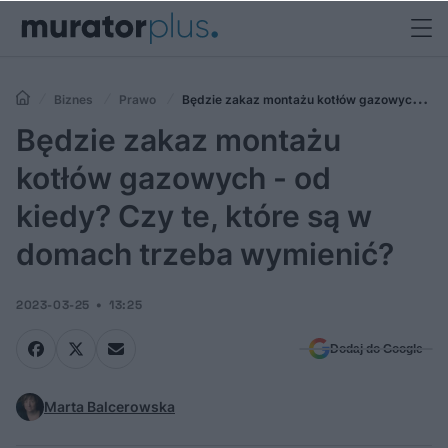
Biznes
Prawo
Będzie zakaz montażu kotłów gazowych -
od kiedy? Czy te, które są w domach trzeba wymienić?
Będzie zakaz montażu
kotłów gazowych - od
kiedy? Czy te, które są w
domach trzeba wymienić?
2023-03-25
13:25
Dodaj do Google
Marta Balcerowska