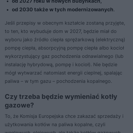
od 2027 roku w nowych budynkach,
od 2030 także w tych modernizowanych
.
Jeśli przepisy w obecnym kształcie zostaną przyjęte,
to ten, kto wybuduje dom w 2027, będzie miał do
wyboru jako źródło ciepła sprężarkową (elektryczną)
pompę ciepła, absorpcyjną pompę ciepła albo kocioł
wykorzystujący gaz pochodzenia odnawialnego (lub
instalację hybrydową, pompę i kocioł). Nie będzie
mógł wytwarzać natomiast energii cieplnej, spalając
paliwa – w tym gazu – pochodzenia kopalnego.
Czy trzeba będzie wymieniać kotły
gazowe?
To, że Komisja Europejska chce zakazać sprzedaży i
użytkowania kotłów na paliwa kopalne, czyli
węglowych, olejowych, ale także kotłów gazowych