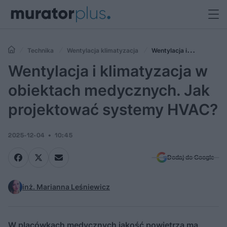
Technika
Wentylacja klimatyzacja
Wentylacja i
klimatyzacja w obiektach medycznych. Jak projektować systemy
Wentylacja i klimatyzacja w
HVAC?
obiektach medycznych. Jak
projektować systemy HVAC?
2025-12-04
10:45
Dodaj do Google
inż. Marianna Leśniewicz
W placówkach medycznych jakość powietrza ma