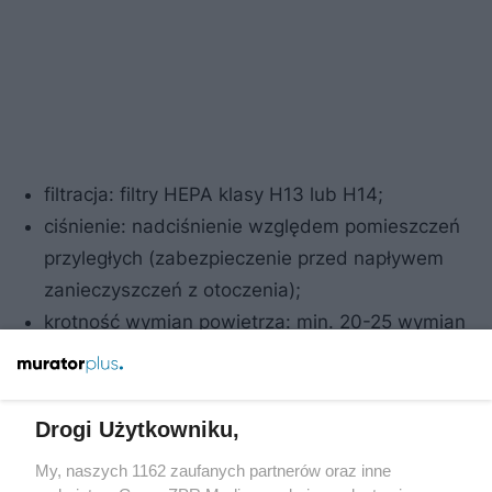
filtracja: filtry HEPA klasy H13 lub H14;
ciśnienie: nadciśnienie względem pomieszczeń
przyległych (zabezpieczenie przed napływem
zanieczyszczeń z otoczenia);
krotność wymian powietrza: min. 20-25 wymian
na godzinę (dla S1a i S1b), min. 15 wymian na
godzinę (dla S1c);
przepływ powietrza: często stosuje się przepływ
Drogi Użytkowniku,
laminarny nad stołem operacyjnym (strefa ultra-
My, naszych 1162 zaufanych partnerów oraz inne
czysta) – szczególnie w podklasie S1a;