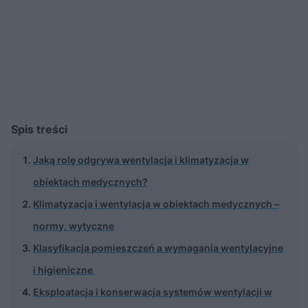
Spis treści
Jaką rolę odgrywa wentylacja i klimatyzacja w
obiektach medycznych?
Klimatyzacja i wentylacja w obiektach medycznych –
normy, wytyczne
Klasyfikacja pomieszczeń a wymagania wentylacyjne
i higieniczne
Eksploatacja i konserwacja systemów wentylacji w