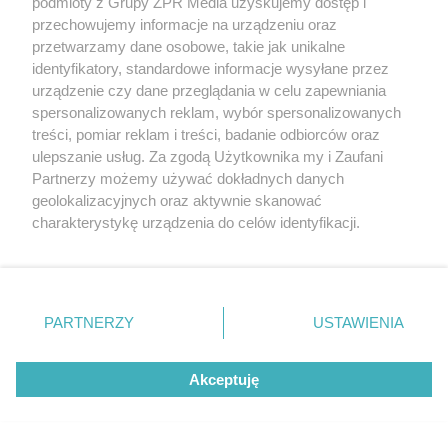
podmioty z Grupy ZPR Media uzyskujemy dostęp i
warunki mikroklimatu: temperatura: 19-24°C (w
przechowujemy informacje na urządzeniu oraz
zależności od typu zabiegu), wilgotność
przetwarzamy dane osobowe, takie jak unikalne
identyfikatory, standardowe informacje wysyłane przez
względna: 40-60%;
urządzenie czy dane przeglądania w celu zapewniania
recyrkulacja: dopuszczalna wyłącznie z filtracją
spersonalizowanych reklam, wybór spersonalizowanych
HEPA i pełną kontrolą parametrów oraz ciągłym
treści, pomiar reklam i treści, badanie odbiorców oraz
ulepszanie usług. Za zgodą Użytkownika my i Zaufani
monitoringiem.
Partnerzy możemy używać dokładnych danych
geolokalizacyjnych oraz aktywnie skanować
Klasa S2 – pomieszczenia o wysokich wymaganiach
charakterystykę urządzenia do celów identyfikacji.
higienicznych
Ponieważ cenimy Twoją prywatność, prosimy o zgodę na
korzystanie z tych technologii poprzez kliknięcie
Do tej klasy należą sale pooperacyjne, oddziały
„Akceptuję”. Zgoda jest dobrowolna i zawsze możesz ją
zmienić/wycofać klikając przycisk ustawień prywatności
anestezjologiczne i intensywnej terapii (OIOM), izolatki
PARTNERZY
USTAWIENIA
znajdujący się w lewym dolnym rogu strony
. Niektóre
dla pacjentów z obniżoną odpornością,
rodzaje przetwarzania danych nie wymagają zgody
pomieszczenia przygotowania pacjentów i personelu
Akceptuję
użytkownika, ale masz prawo sprzeciwić się takiemu
medycznego przed zabiegami.
przetwarzaniu. Preferencje będą miały zastosowanie tylko
na tej witrynie.