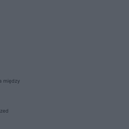
ia między
rzed