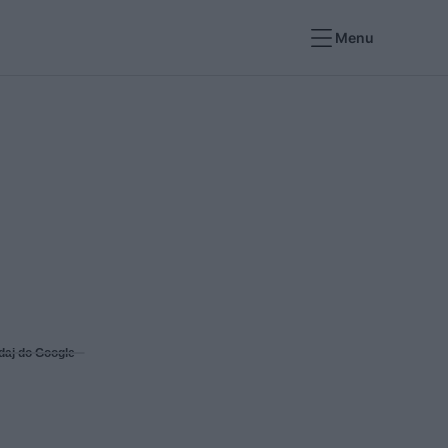
Menu
daj do Google