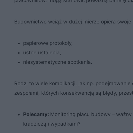
pracowników, mogą stanowić poważną barierę dla
Budownictwo wciąż w dużej mierze opiera swoje d
papierowe protokoły,
ustne ustalenia,
niesystematyczne spotkania.
Rodzi to wiele komplikacji, jak np. podejmowani
zespołami, których konsekwencją są błędy, przes
Polecamy:
Monitoring placu budowy ‒ ważny e
kradzieżą i wypadkami?