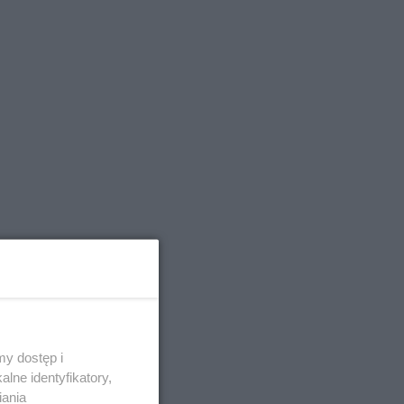
y dostęp i
lne identyfikatory,
iania