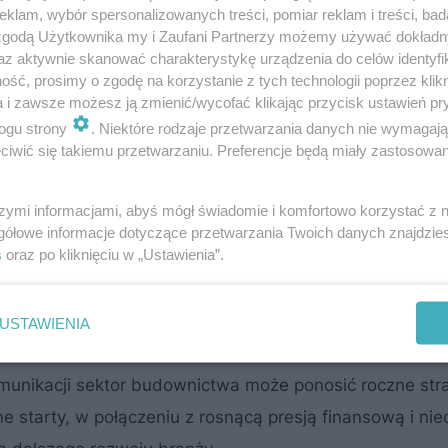
i – to problem o skali globalnej. Wiele inwestycji
klam, wybór spersonalizowanych treści, pomiar reklam i treści, bad
 zgodą Użytkownika my i Zaufani Partnerzy możemy używać dokład
e jak:
az aktywnie skanować charakterystykę urządzenia do celów identyfi
ść, prosimy o zgodę na korzystanie z tych technologii poprzez klikn
a i zawsze możesz ją zmienić/wycofać klikając przycisk ustawień pr
ogu strony
. Niektóre rodzaje przetwarzania danych nie wymagaj
iwić się takiemu przetwarzaniu. Preferencje będą miały zastosowanie
szymi informacjami, abyś mógł świadomie i komfortowo korzystać z
gółowe informacje dotyczące przetwarzania Twoich danych znajdzi
oss in Construction,
zgodnie z którym nieefektywna wy
s
oraz po kliknięciu w „Ustawienia”.
mniej dostrzegalnych zagrożeń dla rentowności projektó
USTAWIENIA
munikacji sektor budownictwa może ponosić roczne str
e starty, w połączeniu z rosnącą presją finansową i n