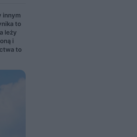
w innym
nika to
a leży
oną i
ctwa to