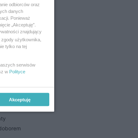
anie odbiorców oraz
nych danych
kacji. Ponieważ
ięcie „Akceptuję”.
ywatności znajdujący
ą zgody użytkownika,
 tylko na tej
 naszych serwisów
esz w
Polityce
miana
w
Akceptuję
aty
iedoborem