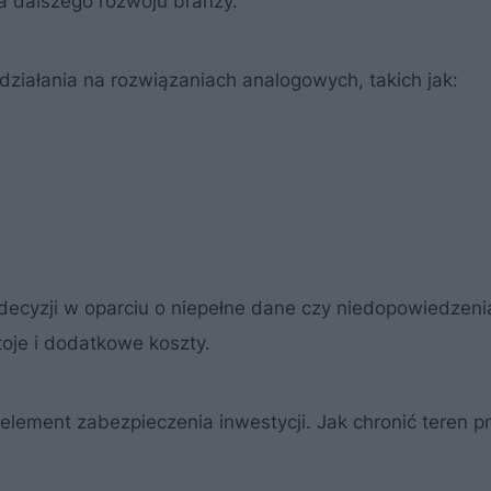
 dalszego rozwoju branży.
ziałania na rozwiązaniach analogowych, takich jak:
e decyzji w oparciu o niepełne dane czy niedopowiedzen
toje i dodatkowe koszty.
lement zabezpieczenia inwestycji. Jak chronić teren p