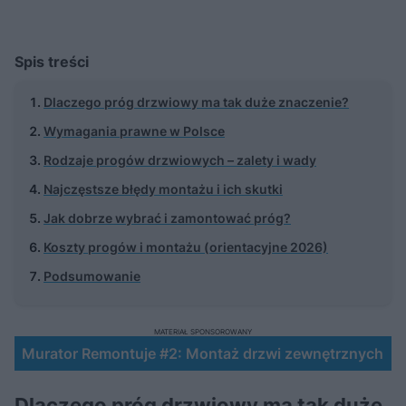
Spis treści
Dlaczego próg drzwiowy ma tak duże znaczenie?
Wymagania prawne w Polsce
Rodzaje progów drzwiowych – zalety i wady
Najczęstsze błędy montażu i ich skutki
Jak dobrze wybrać i zamontować próg?
Koszty progów i montażu (orientacyjne 2026)
Podsumowanie
MATERIAŁ SPONSOROWANY
Murator Remontuje #2: Montaż drzwi zewnętrznych
Dlaczego próg drzwiowy ma tak duże