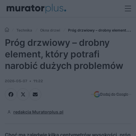
Technika
Okna drzwi
Próg drzwiowy – drobny element,
który potrafi narobić dużych problemów
Próg drzwiowy – drobny
element, który potrafi
narobić dużych problemów
2026-05-07
11:22
Dodaj do Google
redakcja Muratorplus.pl
Choć ma zaledwie kilka centymetrów wysokości, próg