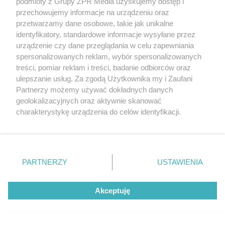
podmioty z Grupy ZPR Media uzyskujemy dostęp i
przechowujemy informacje na urządzeniu oraz
przetwarzamy dane osobowe, takie jak unikalne
identyfikatory, standardowe informacje wysyłane przez
urządzenie czy dane przeglądania w celu zapewniania
spersonalizowanych reklam, wybór spersonalizowanych
treści, pomiar reklam i treści, badanie odbiorców oraz
Czy Polska należy do czołówki światowego
ulepszanie usług. Za zgodą Użytkownika my i Zaufani
eksportu stolarki. Co mówią statystyki?
Partnerzy możemy używać dokładnych danych
geolokalizacyjnych oraz aktywnie skanować
charakterystykę urządzenia do celów identyfikacji.
Ponieważ cenimy Twoją prywatność, prosimy o zgodę na
korzystanie z tych technologii poprzez kliknięcie
„Akceptuję”. Zgoda jest dobrowolna i zawsze możesz ją
zmienić/wycofać klikając przycisk ustawień prywatności
PARTNERZY
USTAWIENIA
znajdujący się w lewym dolnym rogu strony
. Niektóre
rodzaje przetwarzania danych nie wymagają zgody
Akceptuję
użytkownika, ale masz prawo sprzeciwić się takiemu
przetwarzaniu. Preferencje będą miały zastosowanie tylko
na tej witrynie.