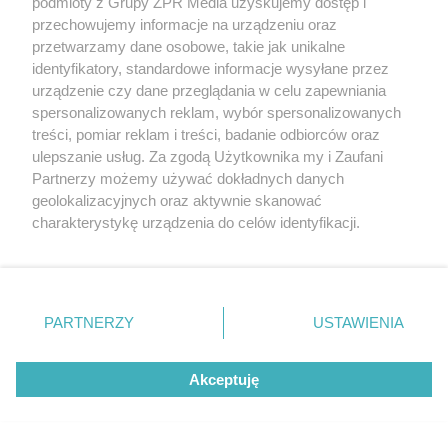
podmioty z Grupy ZPR Media uzyskujemy dostęp i
przechowujemy informacje na urządzeniu oraz
Czy świetliki dachowe poprawiają
przetwarzamy dane osobowe, takie jak unikalne
identyfikatory, standardowe informacje wysyłane przez
doświetlenie i wentylację hal
urządzenie czy dane przeglądania w celu zapewniania
przemysłowych?
spersonalizowanych reklam, wybór spersonalizowanych
treści, pomiar reklam i treści, badanie odbiorców oraz
ulepszanie usług. Za zgodą Użytkownika my i Zaufani
Partnerzy możemy używać dokładnych danych
geolokalizacyjnych oraz aktywnie skanować
charakterystykę urządzenia do celów identyfikacji.
Ponieważ cenimy Twoją prywatność, prosimy o zgodę na
korzystanie z tych technologii poprzez kliknięcie
„Akceptuję”. Zgoda jest dobrowolna i zawsze możesz ją
zmienić/wycofać klikając przycisk ustawień prywatności
PARTNERZY
USTAWIENIA
znajdujący się w lewym dolnym rogu strony
. Niektóre
rodzaje przetwarzania danych nie wymagają zgody
Akceptuję
użytkownika, ale masz prawo sprzeciwić się takiemu
przetwarzaniu. Preferencje będą miały zastosowanie tylko
na tej witrynie.