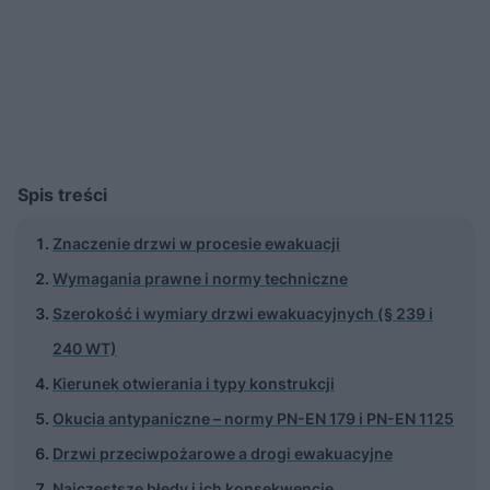
Spis treści
Znaczenie drzwi w procesie ewakuacji
Wymagania prawne i normy techniczne
Szerokość i wymiary drzwi ewakuacyjnych (§ 239 i
240 WT)
Kierunek otwierania i typy konstrukcji
Okucia antypaniczne – normy PN-EN 179 i PN-EN 1125
Drzwi przeciwpożarowe a drogi ewakuacyjne
Najczęstsze błędy i ich konsekwencje