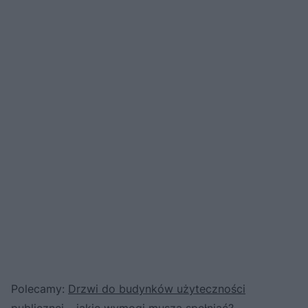
Polecamy:
Drzwi do budynków użyteczności
publicznej – jakie wymogi muszą spełniać?