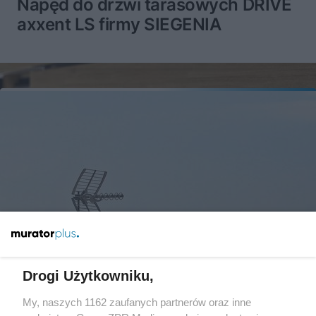
Napęd do drzwi tarasowych DRIVE
axxent LS firmy SIEGENIA
Drogi Użytkowniku,
My, naszych 1162 zaufanych partnerów oraz inne