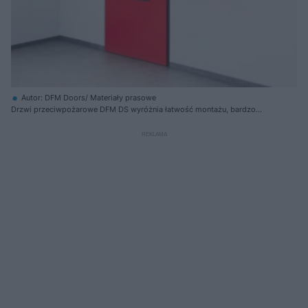
Autor: DFM Doors/ Materiały prasowe
Drzwi przeciwpożarowe DFM DS wyróżnia łatwość montażu, bardzo
dobre współczynniki przenikania ciepła, izolacyjności akustycznej,
infiltracji powietrza, a także odporność na korozję i wytrzymałość
mechaniczna. Nie bez znaczenia jest także estetyka drzwi
przeciwpożarowych