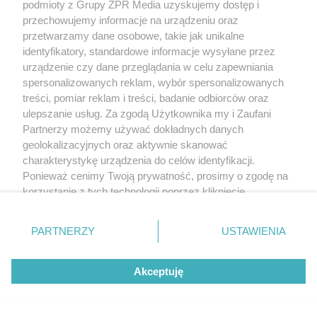
podmioty z Grupy ZPR Media uzyskujemy dostęp i
przechowujemy informacje na urządzeniu oraz
przetwarzamy dane osobowe, takie jak unikalne
identyfikatory, standardowe informacje wysyłane przez
urządzenie czy dane przeglądania w celu zapewniania
Czarne profile aluminiowe – moda czy
spersonalizowanych reklam, wybór spersonalizowanych
wyzwanie techniczne?
treści, pomiar reklam i treści, badanie odbiorców oraz
ulepszanie usług. Za zgodą Użytkownika my i Zaufani
Partnerzy możemy używać dokładnych danych
geolokalizacyjnych oraz aktywnie skanować
charakterystykę urządzenia do celów identyfikacji.
Ponieważ cenimy Twoją prywatność, prosimy o zgodę na
korzystanie z tych technologii poprzez kliknięcie
„Akceptuję”. Zgoda jest dobrowolna i zawsze możesz ją
zmienić/wycofać klikając przycisk ustawień prywatności
PARTNERZY
USTAWIENIA
znajdujący się w lewym dolnym rogu strony
. Niektóre
rodzaje przetwarzania danych nie wymagają zgody
Akceptuję
użytkownika, ale masz prawo sprzeciwić się takiemu
przetwarzaniu. Preferencje będą miały zastosowanie tylko
na tej witrynie.