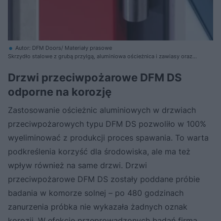
Autor: DFM Doors/ Materiały prasowe
Skrzydło stalowe z grubą przylgą, aluminiowa ościeżnica i zawiasy oraz
klamki ze stali nierdzewnej w standardzie
Drzwi przeciwpożarowe DFM DS
odporne na korozję
Zastosowanie ościeżnic aluminiowych w drzwiach
przeciwpożarowych typu DFM DS pozwoliło w 100%
wyeliminować z produkcji proces spawania. To warta
podkreślenia korzyść dla środowiska, ale ma też
wpływ również na same drzwi. Drzwi
przeciwpożarowe DFM DS zostały poddane próbie
badania w komorze solnej – po 480 godzinach
zanurzenia próbka nie wykazała żadnych oznak
korozji. W efekcie przeprowadzonych badań firma