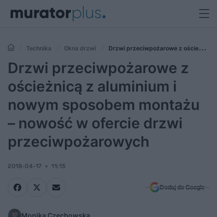
Technika
Okna drzwi
Drzwi przeciwpożarowe z ościeżnicą
z aluminium i nowym sposobem montażu – nowość w ofercie drzwi
Drzwi przeciwpożarowe z
przeciwpożarowych
ościeżnicą z aluminium i
nowym sposobem montażu
– nowość w ofercie drzwi
przeciwpożarowych
2018-04-17
11:15
Dodaj do Google
Monika Czechowska