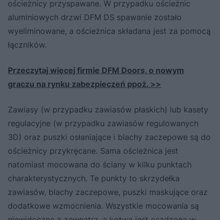
ościeżnicy przyspawane. W przypadku ościeżnic
aluminiowych drzwi DFM DS spawanie zostało
wyeliminowane, a ościeżnica składana jest za pomocą
łączników.
Przeczytaj więcej firmie DFM Doors, o nowym
graczu na rynku zabezpieczeń ppoż. >>
Zawiasy (w przypadku zawiasów płaskich) lub kasety
regulacyjne (w przypadku zawiasów regulowanych
3D) oraz puszki osłaniające i blachy zaczepowe są do
ościeżnicy przykręcane. Sama ościeżnica jest
natomiast mocowana do ściany w kilku punktach
charakterystycznych. Te punkty to skrzydełka
zawiasów, blachy zaczepowe, puszki maskujące oraz
dodatkowe wzmocnienia. Wszystkie mocowania są
niewidoczne z zewnątrz, a kotwa jest osadzona w