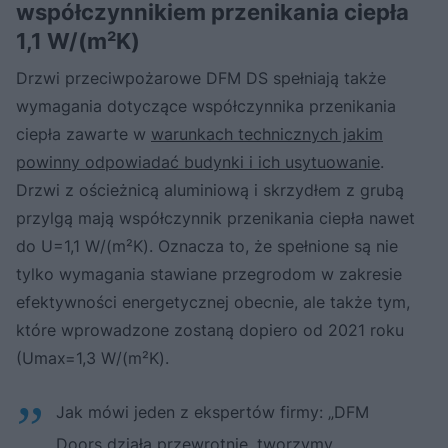
współczynnikiem przenikania ciepła
1,1 W/(m²K)
Drzwi przeciwpożarowe DFM DS spełniają także
wymagania dotyczące współczynnika przenikania
ciepła zawarte w
warunkach technicznych jakim
powinny odpowiadać budynki i ich usytuowanie
.
Drzwi z ościeżnicą aluminiową i skrzydłem z grubą
przylgą mają współczynnik przenikania ciepła nawet
do U=1,1 W/(m²K). Oznacza to, że spełnione są nie
tylko wymagania stawiane przegrodom w zakresie
efektywności energetycznej obecnie, ale także tym,
które wprowadzone zostaną dopiero od 2021 roku
(Umax=1,3 W/(m²K).
Jak mówi jeden z ekspertów firmy: „DFM
Doors działa przewrotnie, tworzymy