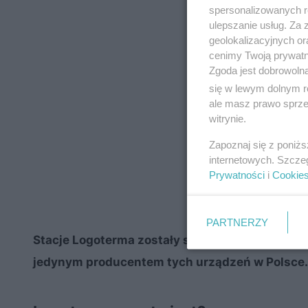
spersonalizowanych re
ulepszanie usług. Za
geolokalizacyjnych or
cenimy Twoją prywatno
Zgoda jest dobrowoln
się w lewym dolnym r
ale masz prawo sprzec
witrynie.
Zapoznaj się z poniż
internetowych. Szcze
Prywatności
i
Cookie
PARTNERZY
Stacje Logoterma zostały stworzone i wprowadz
jedynym producentem tych urządzeń w Polsce.