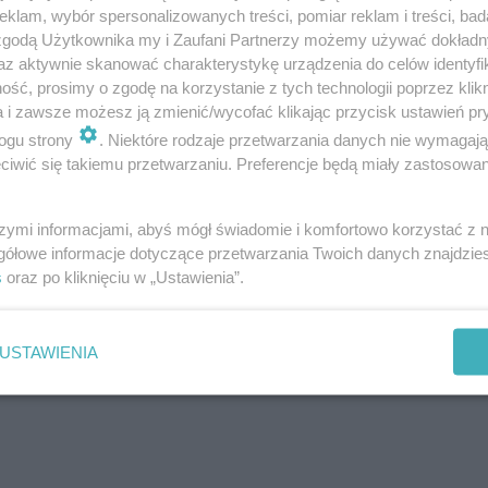
klam, wybór spersonalizowanych treści, pomiar reklam i treści, bad
 zgodą Użytkownika my i Zaufani Partnerzy możemy używać dokład
az aktywnie skanować charakterystykę urządzenia do celów identyfi
ść, prosimy o zgodę na korzystanie z tych technologii poprzez klikn
a i zawsze możesz ją zmienić/wycofać klikając przycisk ustawień pr
ogu strony
. Niektóre rodzaje przetwarzania danych nie wymagaj
iwić się takiemu przetwarzaniu. Preferencje będą miały zastosowanie
szymi informacjami, abyś mógł świadomie i komfortowo korzystać z
gółowe informacje dotyczące przetwarzania Twoich danych znajdzi
s
oraz po kliknięciu w „Ustawienia”.
USTAWIENIA
one na rynek przez firmę Flamco Meibes i firma ta je