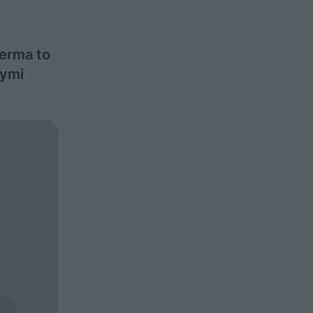
erma to
nymi