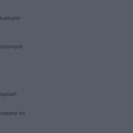
dualnymi
odzinnych
rządzeń
ocowany do