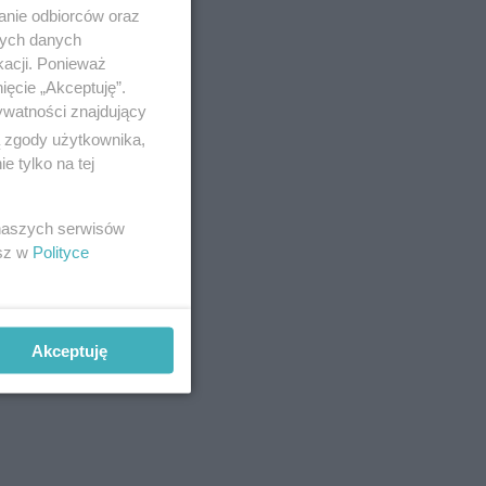
anie odbiorców oraz
nych danych
kacji. Ponieważ
ięcie „Akceptuję”.
ywatności znajdujący
ą zgody użytkownika,
 tylko na tej
 naszych serwisów
esz w
Polityce
Akceptuję
st