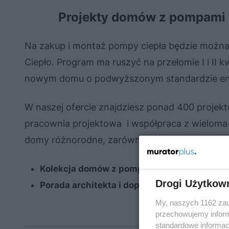
Projekty domów z pompami c
Na zakup i montaż pompy ciepła będzie można 
Ciepło. Program ma ruszyć na przełomie I i II
nowym domu o podwyższonym standardzie en
W naszej ofercie znajdziesz ponad 400 projek
pracownia projektowa i współpraca z wieloma 
domy różnorodne, zarówno pod względem archi
Kolekcja domów z pompami ciepła
→
ZOBA
Drogi Użytkow
Porada architekta i dopasowanie projektu
My, naszych 1162 zau
przechowujemy informa
standardowe informac