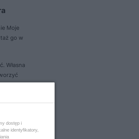
ra
ie Moje
ntaż go w
ść. Własna
tworzyć
y dostęp i
lne identyfikatory,
iania