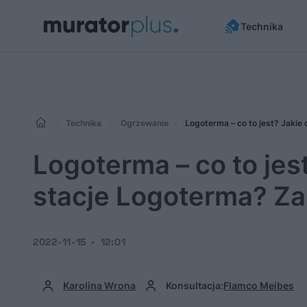
Technika
Technika
Ogrzewanie
Logoterma – co to jest? Jakie
Logoterma – co to jes
stacje Logoterma? Za
2022-11-15
12:01
Karolina Wrona
Konsultacja:
Flamco Meibes