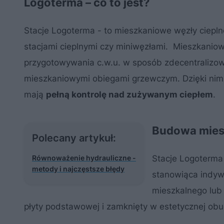
Logoterma – co to jest?
Stacje Logoterma - to mieszkaniowe węzły ciepl
stacjami cieplnymi czy miniwęzłami. Mieszkaniow
przygotowywania c.w.u. w sposób zdecentralizow
mieszkaniowymi obiegami grzewczym. Dzięki nim
mają
pełną kontrolę nad zużywanym ciepłem
.
Budowa mies
Polecany artykuł:
Równoważenie hydrauliczne -
Stacje Logoterma
metody i najczęstsze błędy
stanowiąca indyw
mieszkalnego lub
płyty podstawowej i zamknięty w estetycznej obu