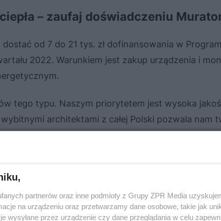
iepła – zaufaj doświadczeniu Murato
dostać od 7 do 21 tys. zł dofinansowania w Program
 kwartału 2022. Warunkiem jest zakup urządzenia i mo
ergetycznym.
tów tego typu. Naszym priorytetem jest wysoka jako
wybitnymi architektami z całej Polski pozwala nam 
tektury jak i rozwiązań technologicznych.
CZ
niku,
→
SKORZYSTAJ BEZPŁATNIE
fanych partnerów oraz inne podmioty z Grupy ZPR Media uzyskujem
cje na urządzeniu oraz przetwarzamy dane osobowe, takie jak unika
je wysyłane przez urządzenie czy dane przeglądania w celu zapewn