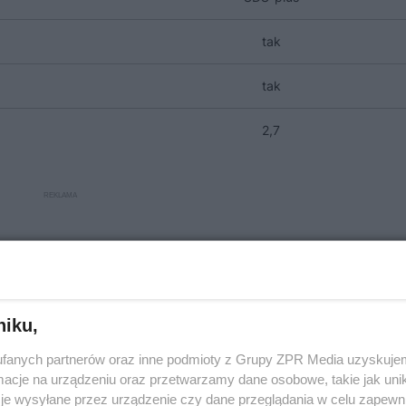
tak
tak
2,7
niku,
fanych partnerów oraz inne podmioty z Grupy ZPR Media uzyskujem
cje na urządzeniu oraz przetwarzamy dane osobowe, takie jak unika
je wysyłane przez urządzenie czy dane przeglądania w celu zapewn