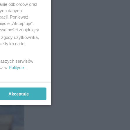
anie odbiorców oraz
nych danych
kacji. Ponieważ
ięcie „Akceptuję”.
ywatności znajdujący
ą zgody użytkownika,
 tylko na tej
 naszych serwisów
esz w
Polityce
Akceptuję