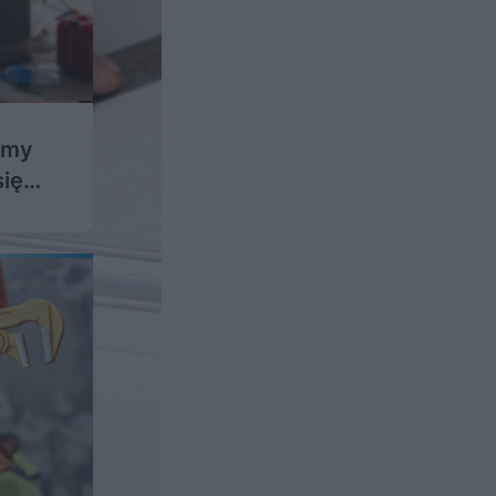
emy
się