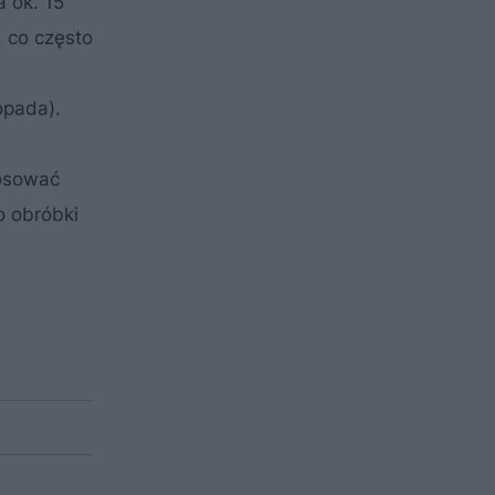
 ok. 15
 co często
opada).
tosować
o obróbki