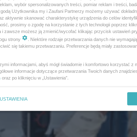
klam, wybór spersonalizowanych treści, pomiar reklam i treści, bad
 zgodą Użytkownika my i Zaufani Partnerzy możemy używać dokład
az aktywnie skanować charakterystykę urządzenia do celów identyfi
ść, prosimy o zgodę na korzystanie z tych technologii poprzez klikn
a i zawsze możesz ją zmienić/wycofać klikając przycisk ustawień pr
ogu strony
. Niektóre rodzaje przetwarzania danych nie wymagaj
iwić się takiemu przetwarzaniu. Preferencje będą miały zastosowanie
szymi informacjami, abyś mógł świadomie i komfortowo korzystać z
gółowe informacje dotyczące przetwarzania Twoich danych znajdzi
s
oraz po kliknięciu w „Ustawienia”.
USTAWIENIA