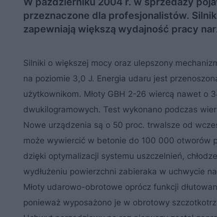
W październiku 2004 r. w sprzedaży poja
przeznaczone dla profesjonalistów. Sil
zapewniają większą wydajność pracy nar
Silniki o większej mocy oraz ulepszony mechaniz
na poziomie 3,0 J. Energia udaru jest przenoszon
użytkownikom. Młoty GBH 2-26 wiercą nawet o 3
dwukilogramowych. Test wykonano podczas wierc
Nowe urządzenia są o 50 proc. trwalsze od wcze
może wywiercić w betonie do 100 000 otworów po
dzięki optymalizacji systemu uszczelnień, chłodzen
wydłużeniu powierzchni zabieraka w uchwycie n
Młoty udarowo-obrotowe oprócz funkcji dłutowa
ponieważ wyposażono je w obrotowy szczotkotr