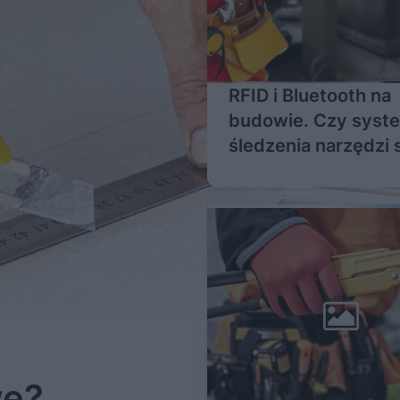
RFID i Bluetooth na
budowie. Czy syst
śledzenia narzędzi 
opłacają?
we?