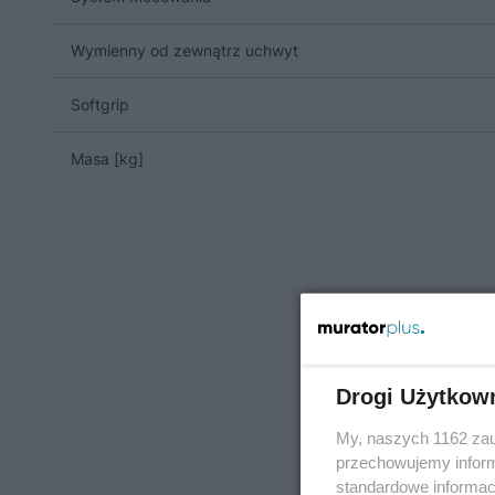
Wymienny od zewnątrz uchwyt
Softgrip
Masa [kg]
Drogi Użytkow
My, naszych 1162 zau
przechowujemy informa
standardowe informac