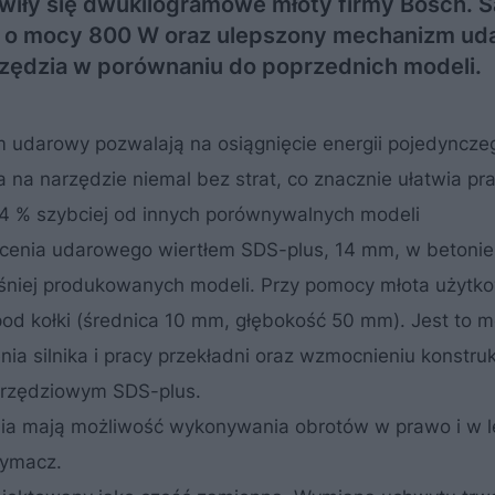
wiły się dwukilogramowe młoty firmy Bosch. S
nik o mocy 800 W oraz ulepszony mechanizm u
zędzia w porównaniu do poprzednich modeli.
m udarowy pozwalają na osiągnięcie energii pojedyncze
a na narzędzie niemal bez strat, co znacznie ułatwia pr
4 % szybciej od innych porównywalnych modeli
enia udarowego wiertłem SDS-plus, 14 mm, w betonie
śniej produkowanych modeli. Przy pomocy młota użytk
d kołki (średnica 10 mm, głębokość 50 mm). Jest to m
ia silnika i pracy przekładni oraz wzmocnieniu konstrukc
arzędziowym SDS-plus.
nia mają możliwość wykonywania obrotów w prawo i w 
zymacz.