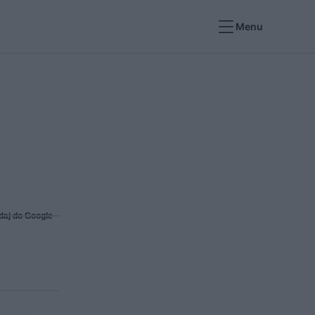
Menu
daj do Google