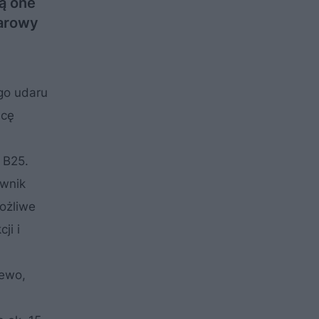
ą one
darowy
go udaru
acę
 B25.
ownik
ożliwe
ji i
lewo,