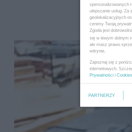
spersonalizowanych re
ulepszanie usług. Za
geolokalizacyjnych or
cenimy Twoją prywatno
Zgoda jest dobrowoln
się w lewym dolnym r
ale masz prawo sprzec
witrynie.
Zapoznaj się z poniż
internetowych. Szcze
Prywatności
i
Cookie
PARTNERZY