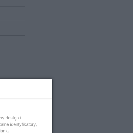
y dostęp i
lne identyfikatory,
iania