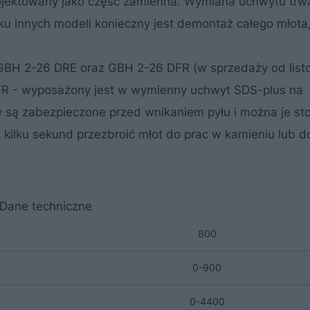
ojektowany jako część zamienna. Wymiana uchwytu trwa
u innych modeli konieczny jest demontaż całego młota,
BH 2-26 DRE oraz GBH 2-26 DFR (w sprzedaży od list
R - wyposażony jest w wymienny uchwyt SDS-plus na
 są zabezpieczone przed wnikaniem pyłu i można je s
kilku sekund przezbroić młot do prac w kamieniu lub d
Dane techniczne
800
0-900
0-4400