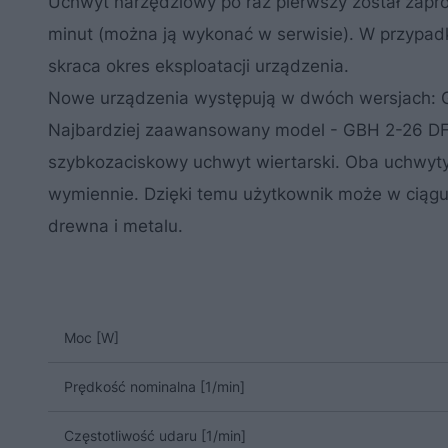
Uchwyt narzędziowy po raz pierwszy został zapr
minut (można ją wykonać w serwisie). W przypadk
skraca okres eksploatacji urządzenia.
Nowe urządzenia występują w dwóch wersjach: G
Najbardziej zaawansowany model - GBH 2-26 DF
szybkozaciskowy uchwyt wiertarski. Oba uchwyty
wymiennie. Dzięki temu użytkownik może w ciągu 
drewna i metalu.
Moc [W]
Prędkość nominalna [1/min]
Częstotliwość udaru [1/min]