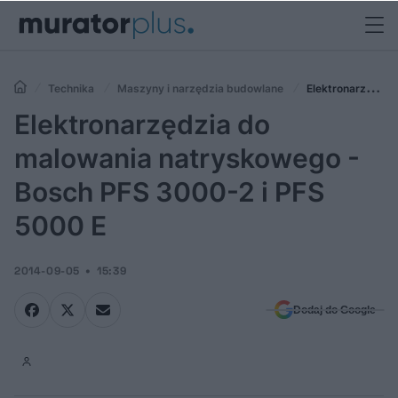
Technika
Maszyny i narzędzia budowlane
Elektronarzędzia
do malowania natryskowego - Bosch PFS 3000-2 i PFS 5000 E
Elektronarzędzia do
malowania natryskowego -
Bosch PFS 3000-2 i PFS
5000 E
2014-09-05
15:39
Dodaj do Google