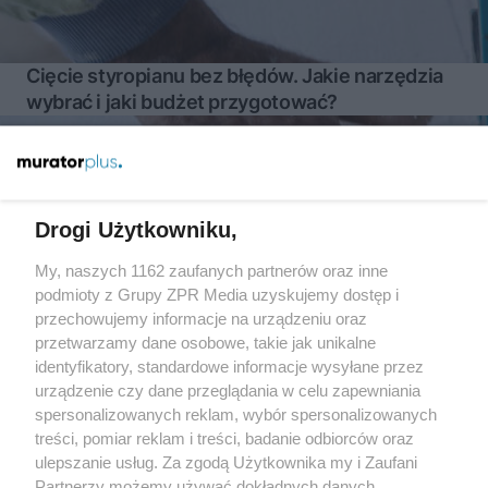
Cięcie styropianu bez błędów. Jakie narzędzia
wybrać i jaki budżet przygotować?
Więcej
Drogi Użytkowniku,
My, naszych 1162 zaufanych partnerów oraz inne
Żaden utwór zamieszczony w serwisie nie może być powielany i
rozpowszechniany lub dalej rozpowszechniany w jakikolwiek sposób
podmioty z Grupy ZPR Media uzyskujemy dostęp i
(w tym także elektroniczny lub mechaniczny) na jakimkolwiek polu
przechowujemy informacje na urządzeniu oraz
eksploatacji w jakiejkolwiek formie, włącznie z umieszczaniem w
przetwarzamy dane osobowe, takie jak unikalne
Internecie bez pisemnej zgody właściciela praw. Jakiekolwiek użycie
lub wykorzystanie utworów w całości lub w części z naruszeniem
identyfikatory, standardowe informacje wysyłane przez
prawa, tzn. bez właściwej zgody, jest zabronione pod groźbą kary i
urządzenie czy dane przeglądania w celu zapewniania
może być ścigane prawnie.
spersonalizowanych reklam, wybór spersonalizowanych
treści, pomiar reklam i treści, badanie odbiorców oraz
ulepszanie usług. Za zgodą Użytkownika my i Zaufani
Partnerzy możemy używać dokładnych danych