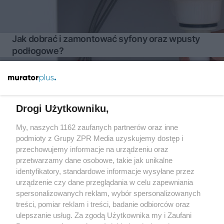
Jak dobrać i zamontować syfony oraz wpusty
podłogowe?
Więcej
Drogi Użytkowniku,
My, naszych 1162 zaufanych partnerów oraz inne
Żaden utwór zamieszczony w serwisie nie może być powielany i
rozpowszechniany lub dalej rozpowszechniany w jakikolwiek sposób
podmioty z Grupy ZPR Media uzyskujemy dostęp i
(w tym także elektroniczny lub mechaniczny) na jakimkolwiek polu
przechowujemy informacje na urządzeniu oraz
eksploatacji w jakiejkolwiek formie, włącznie z umieszczaniem w
przetwarzamy dane osobowe, takie jak unikalne
Internecie bez pisemnej zgody właściciela praw. Jakiekolwiek użycie
lub wykorzystanie utworów w całości lub w części z naruszeniem
identyfikatory, standardowe informacje wysyłane przez
prawa, tzn. bez właściwej zgody, jest zabronione pod groźbą kary i
urządzenie czy dane przeglądania w celu zapewniania
może być ścigane prawnie.
spersonalizowanych reklam, wybór spersonalizowanych
treści, pomiar reklam i treści, badanie odbiorców oraz
ulepszanie usług. Za zgodą Użytkownika my i Zaufani