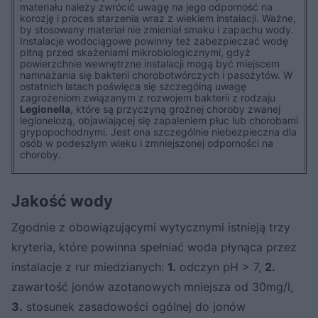
materiału należy zwrócić uwagę na jego odporność na
korozję i proces starzenia wraz z wiekiem instalacji. Ważne,
by stosowany materiał nie zmieniał smaku i zapachu wody.
Instalacje wodociągowe powinny też zabezpieczać wodę
pitną przed skażeniami mikrobiologicznymi, gdyż
powierzchnie wewnętrzne instalacji mogą być miejscem
namnażania się bakterii chorobotwórczych i pasożytów. W
ostatnich latach poświęca się szczególną uwagę
zagrożeniom związanym z rozwojem bakterii z rodzaju
Legionella
, które są przyczyną groźnej choroby zwanej
legionelozą, objawiającej się zapaleniem płuc lub chorobami
grypopochodnymi. Jest ona szczególnie niebezpieczna dla
osób w podeszłym wieku i zmniejszonej odporności na
choroby.
Jakość wody
Zgodnie z obowiązującymi wytycznymi istnieją trzy
kryteria, które powinna spełniać woda płynąca przez
instalacje z rur miedzianych:
1.
odczyn pH > 7,
2.
zawartość jonów azotanowych mniejsza od 30mg/l,
3.
stosunek zasadowości ogólnej do jonów