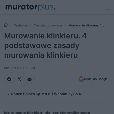
Technika
Chemia budowlana
Murowanie klinkieru. 4
podstawowe zasady murowania klinkieru
Murowanie klinkieru. 4
podstawowe zasady
murowania klinkieru
2018-11-27
10:20
Dodaj do Google
Röben Polska Sp. z o.o. i Wspólnicy Sp.K.
Murowanie klinkieru nie jest skomplikowaną