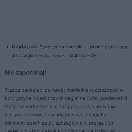
Czytaj też:
Stara cegła na ścianie. Układanie płytek typu
stara cegła krok po kroku - instrukcja i FILM
Nie zapominaj!
Trzeba pamiętać, że nawet niewielkie rozbieżności w
kolorystyce pojedynczych cegieł na dużej powierzchni
staną się widoczne. Najlepiej podczas murowania
klinkieru stosować zasadę mieszania cegieł z
minimum trzech palet, szczególnie w przypadku
cegieł o zróżnicowanej kolorystyce lice (burgund,