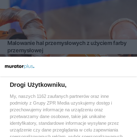
Malowanie hal przemysłowych z użyciem farby
przemysłowej
Więcej
Drogi Użytkowniku,
My, naszych 1162 zaufanych partnerów oraz inne
Żaden utwór zamieszczony w serwisie nie może być powielany i
podmioty z Grupy ZPR Media uzyskujemy dostęp i
rozpowszechniany lub dalej rozpowszechniany w jakikolwiek
sposób (w tym także elektroniczny lub mechaniczny) na
przechowujemy informacje na urządzeniu oraz
jakimkolwiek polu eksploatacji w jakiejkolwiek formie, włącznie z
przetwarzamy dane osobowe, takie jak unikalne
umieszczaniem w Internecie bez pisemnej zgody właściciela praw.
Jakiekolwiek użycie lub wykorzystanie utworów w całości lub w
identyfikatory, standardowe informacje wysyłane przez
części z naruszeniem prawa, tzn. bez właściwej zgody, jest
urządzenie czy dane przeglądania w celu zapewniania
zabronione pod groźbą kary i może być ścigane prawnie.
spersonalizowanych reklam, wybór spersonalizowanych