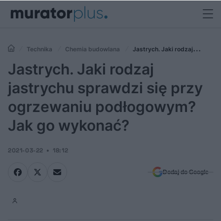
Technika
Chemia budowlana
Jastrych. Jaki rodzaj
jastrychu sprawdzi się przy ogrzewaniu podłogowym? Jak go
Jastrych. Jaki rodzaj
wykonać?
jastrychu sprawdzi się przy
ogrzewaniu podłogowym?
Jak go wykonać?
2021-03-22
18:12
Dodaj do Google